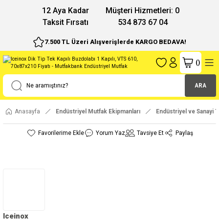
12 Aya Kadar
Müşteri Hizmetleri: 0
Taksit Fırsatı
534 873 67 04
7.500 TL Üzeri Alışverişlerde KARGO BEDAVA!
(
)
ARA
Anasayfa
Endüstriyel Mutfak Ekipmanları
Endüstriyel ve Sanayi T
Yorum Yaz
Tavsiye Et
Paylaş
Iceinox