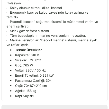
izolasyon
Kolay okunur ekranlı dijital kontrol
Ergonomik kapı ve kulpu sayesinde kolay açılma ve
temizlik
Patentli ‘Icecool‘ soğutma sistemi ile mükemmel verim ve
enerji sarfiyatı
Sıcak gaz defrost sistemi
Tüm buzdolapların marine versiyonları mevcuttur.
Marine versiyonları ‘Icecool marine’ sistemi, marine ayak
ve raflar içerir.
Teknik Özellikler
Kapasite: 610 lt
Sıcaklık: -2/+8°C
Güç: 765 W
Voltaj: 230V / 50 Hz
Enerji Tüketimi: 0,321 kW
Paslanmaz Özelliği: 304
Ölçü: 70x87x210 cm
Ağırlık: 158 kg
Kapı Sayısı:1