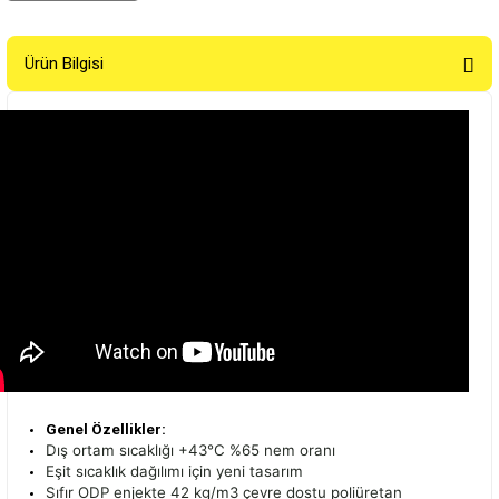
Ürün Bilgisi
Genel Özellikler:
Dış ortam sıcaklığı +43°C %65 nem oranı
Eşit sıcaklık dağılımı için yeni tasarım
Sıfır ODP enjekte 42 kg/m3 çevre dostu poliüretan