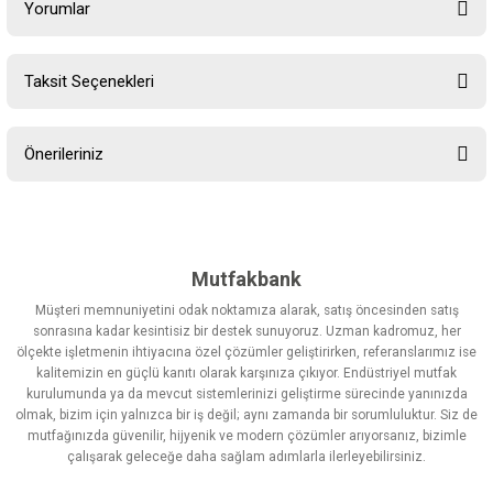
Yorumlar
Taksit Seçenekleri
Bu ürüne ilk yorumu siz yapın!
Önerileriniz
Yorum Yaz
Bu ürünün fiyat bilgisi, resim, ürün açıklamalarında ve diğer
konularda yetersiz gördüğünüz noktaları öneri formunu kullanarak
tarafımıza iletebilirsiniz.
Görüş ve önerileriniz için teşekkür ederiz.
Mutfakbank
Müşteri memnuniyetini odak noktamıza alarak, satış öncesinden satış
Ürün resmi kalitesiz, bozuk veya görüntülenemiyor.
sonrasına kadar kesintisiz bir destek sunuyoruz. Uzman kadromuz, her
ölçekte işletmenin ihtiyacına özel çözümler geliştirirken, referanslarımız ise
Ürün açıklamasında eksik bilgiler bulunuyor.
kalitemizin en güçlü kanıtı olarak karşınıza çıkıyor. Endüstriyel mutfak
Ürün bilgilerinde hatalar bulunuyor.
kurulumunda ya da mevcut sistemlerinizi geliştirme sürecinde yanınızda
olmak, bizim için yalnızca bir iş değil; aynı zamanda bir sorumluluktur. Siz de
Ürün fiyatı diğer sitelerden daha pahalı.
mutfağınızda güvenilir, hijyenik ve modern çözümler arıyorsanız, bizimle
Bu ürüne benzer farklı alternatifler olmalı.
çalışarak geleceğe daha sağlam adımlarla ilerleyebilirsiniz.