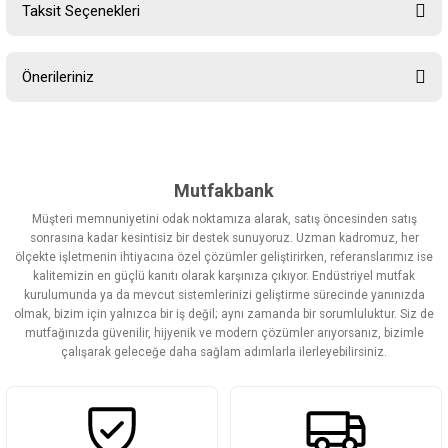
Taksit Seçenekleri
Bu ürüne ilk yorumu siz yapın!
Önerileriniz
Yorum Yaz
Bu ürünün fiyat bilgisi, resim, ürün açıklamalarında ve diğer
konularda yetersiz gördüğünüz noktaları öneri formunu kullanarak
tarafımıza iletebilirsiniz.
Görüş ve önerileriniz için teşekkür ederiz.
Mutfakbank
Müşteri memnuniyetini odak noktamıza alarak, satış öncesinden satış
Ürün resmi kalitesiz, bozuk veya görüntülenemiyor.
sonrasına kadar kesintisiz bir destek sunuyoruz. Uzman kadromuz, her
ölçekte işletmenin ihtiyacına özel çözümler geliştirirken, referanslarımız ise
Ürün açıklamasında eksik bilgiler bulunuyor.
kalitemizin en güçlü kanıtı olarak karşınıza çıkıyor. Endüstriyel mutfak
Ürün bilgilerinde hatalar bulunuyor.
kurulumunda ya da mevcut sistemlerinizi geliştirme sürecinde yanınızda
olmak, bizim için yalnızca bir iş değil; aynı zamanda bir sorumluluktur. Siz de
Ürün fiyatı diğer sitelerden daha pahalı.
mutfağınızda güvenilir, hijyenik ve modern çözümler arıyorsanız, bizimle
Bu ürüne benzer farklı alternatifler olmalı.
çalışarak geleceğe daha sağlam adımlarla ilerleyebilirsiniz.