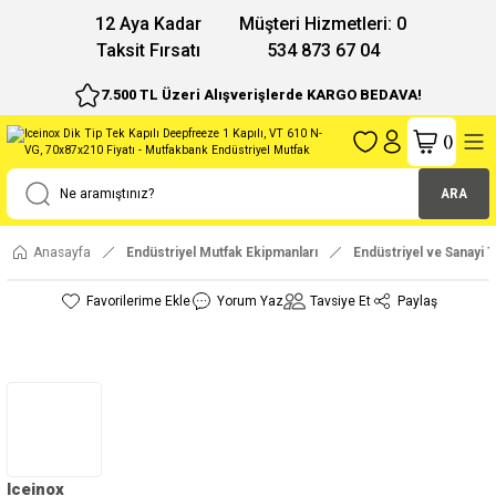
12 Aya Kadar
Müşteri Hizmetleri: 0
Taksit Fırsatı
534 873 67 04
7.500 TL Üzeri Alışverişlerde KARGO BEDAVA!
(
)
ARA
Anasayfa
Endüstriyel Mutfak Ekipmanları
Endüstriyel ve Sanayi T
Yorum Yaz
Tavsiye Et
Paylaş
Iceinox