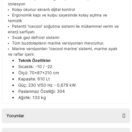
izolasyon
Kolay okunur ekranlı dijital kontrol
Ergonomik kapı ve kulpu sayesinde kolay açılma ve
temizlik
Patentli ‘Icecool‘ soğutma sistemi ile mükemmel verim ve
enerji sarfiyatı
Sıcak gaz defrost sistemi
Tüm buzdolapların marine versiyonları mevcuttur.
Marine versiyonları ‘Icecool marine’ sistemi, marine ayak
ve raflar içerir.
Teknik Özellikler
Sıcaklık: -10 / -22
Ölçü: 70x87x210 cm
Kapasite: 610 Lt
Güç: 230 V/50 Hz - 0,679 kW
Paslanmaz Özelliği: 304
Ağırlık: 133 kg
Yorumlar