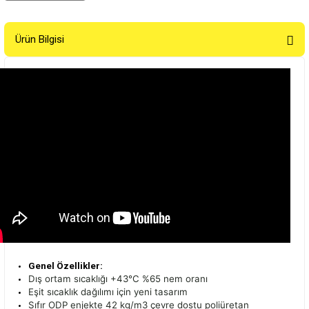
Ürün Bilgisi
Genel Özellikler:
Dış ortam sıcaklığı +43°C %65 nem oranı
Eşit sıcaklık dağılımı için yeni tasarım
Sıfır ODP enjekte 42 kg/m3 çevre dostu poliüretan