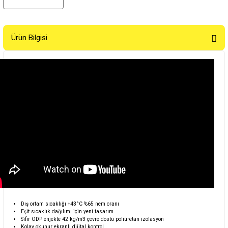
Ürün Bilgisi
Dış ortam sıcaklığı +43°C %65 nem oranı
Eşit sıcaklık dağılımı için yeni tasarım
Sıfır ODP enjekte 42 kg/m3 çevre dostu poliüretan izolasyon
Kolay okunur ekranlı dijital kontrol