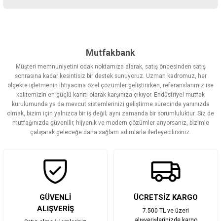
Yorum Yaz
Bu ürünün fiyat bilgisi, resim, ürün açıklamalarında ve diğer
konularda yetersiz gördüğünüz noktaları öneri formunu kullanarak
tarafımıza iletebilirsiniz.
Görüş ve önerileriniz için teşekkür ederiz.
Mutfakbank
Müşteri memnuniyetini odak noktamıza alarak, satış öncesinden satış
Ürün resmi kalitesiz, bozuk veya görüntülenemiyor.
sonrasına kadar kesintisiz bir destek sunuyoruz. Uzman kadromuz, her
ölçekte işletmenin ihtiyacına özel çözümler geliştirirken, referanslarımız ise
Ürün açıklamasında eksik bilgiler bulunuyor.
kalitemizin en güçlü kanıtı olarak karşınıza çıkıyor. Endüstriyel mutfak
Ürün bilgilerinde hatalar bulunuyor.
kurulumunda ya da mevcut sistemlerinizi geliştirme sürecinde yanınızda
olmak, bizim için yalnızca bir iş değil; aynı zamanda bir sorumluluktur. Siz de
Ürün fiyatı diğer sitelerden daha pahalı.
mutfağınızda güvenilir, hijyenik ve modern çözümler arıyorsanız, bizimle
Bu ürüne benzer farklı alternatifler olmalı.
çalışarak geleceğe daha sağlam adımlarla ilerleyebilirsiniz.
Gönder
GÜVENLİ
ÜCRETSİZ KARGO
ALIŞVERİŞ
7.500 TL ve üzeri
alışverişlerinizde kargo