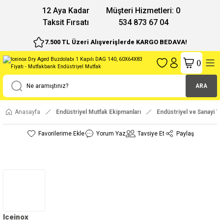
12 Aya Kadar
Müşteri Hizmetleri: 0
Taksit Fırsatı
534 873 67 04
7.500 TL Üzeri Alışverişlerde KARGO BEDAVA!
(
)
ARA
Anasayfa
Endüstriyel Mutfak Ekipmanları
Endüstriyel ve Sanayi T
Yorum Yaz
Tavsiye Et
Paylaş
Iceinox