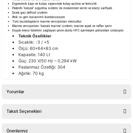
Ergonomik kapı ve kulpu sayesinde kolay açılma ve temizlik
Patentli ‘Icecool‘ soğutma sistemi ile mükemmel verim ve enerji sarfiyatı
Sıcak gaz defrost sistemi
Atık ısı geri kazanımlı kondanzasyon
Tüm buzdolapların marine versiyonları mevcuttur.
Marine versiyonları ‘Icecool marine’ sistemi, marine ayak ve raflar içerir.
Düşük enerji tüketimi sağlayan çevre dostu HFC içermeyen poliüretan izolasyon
Teknik Özellikler
Sıcaklık: -3 / +5
Ölçü: 60x64x83 cm
Kapasite: 140 Lt
Güç: 230 V/50 Hz – 0,294 kW
Paslanmaz Özelliği: 304
Ağırlık: 70 kg
Yorumlar
Taksit Seçenekleri
Bu ürüne ilk yorumu siz yapın!
Önerileriniz