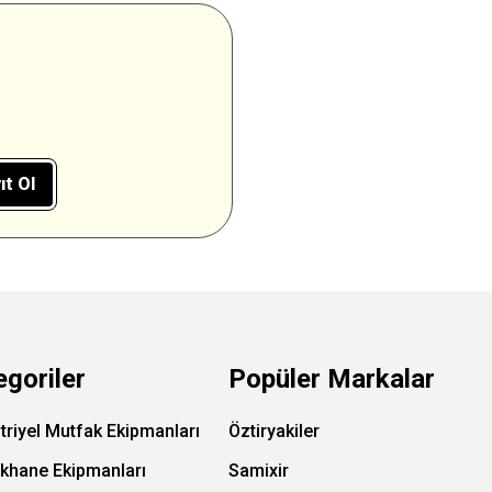
ıt Ol
egoriler
Popüler Markalar
triyel Mutfak Ekipmanları
Öztiryakiler
ıkhane Ekipmanları
Samixir