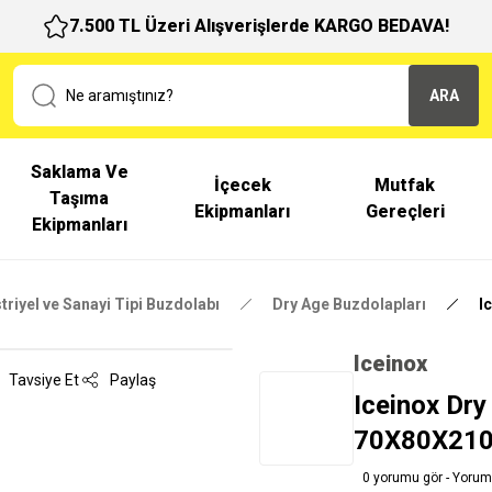
7.500 TL Üzeri Alışverişlerde KARGO BEDAVA!
ARA
Saklama Ve
İçecek
Mutfak
Taşıma
Ekipmanları
Gereçleri
Ekipmanları
triyel ve Sanayi Tipi Buzdolabı
Dry Age Buzdolapları
I
Iceinox
Tavsiye Et
Paylaş
Iceinox Dry
70X80X21
0 yorumu gör - Yorum