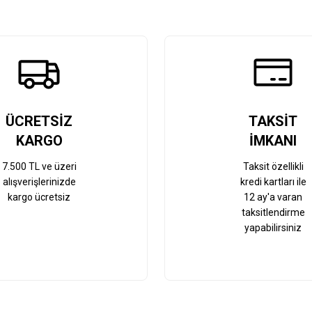
Gönder
ÜCRETSİZ
TAKSİT
KARGO
İMKANI
7.500 TL ve üzeri
Taksit özellikli
alışverişlerinizde
kredi kartları ile
kargo ücretsiz
12 ay'a varan
taksitlendirme
yapabilirsiniz