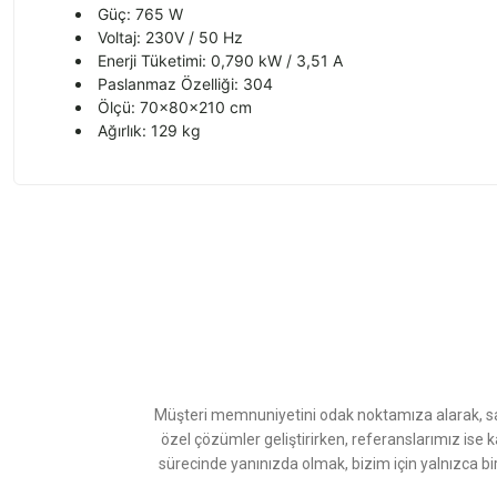
Güç: 765 W
Voltaj: 230V / 50 Hz
Enerji Tüketimi: 0,790 kW / 3,51 A
Paslanmaz Özelliği: 304
Ölçü: 70x80x210 cm
Ağırlık: 129 kg
Bu ürünün fiyat bilgisi, resim, ürün açıklamalarında ve diğer konularda
Görüş ve önerileriniz için teşekkür ederiz.
Ürün resmi kalitesiz, bozuk veya görüntülenemiyor.
Ürün açıklamasında eksik bilgiler bulunuyor.
Ürün bilgilerinde hatalar bulunuyor.
Ürün fiyatı diğer sitelerden daha pahalı.
Müşteri memnuniyetini odak noktamıza alarak, sat
Bu ürüne benzer farklı alternatifler olmalı.
özel çözümler geliştirirken, referanslarımız ise 
sürecinde yanınızda olmak, bizim için yalnızca bi