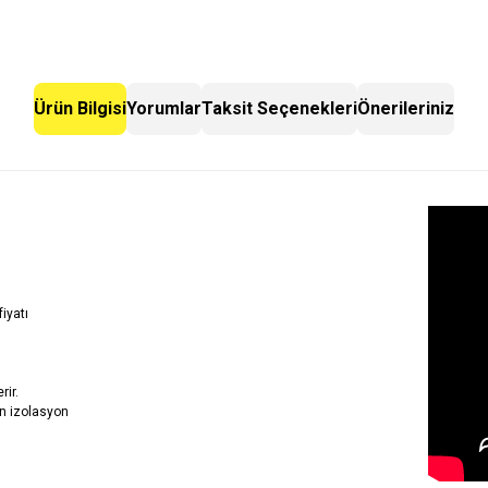
Ürün Bilgisi
Yorumlar
Taksit Seçenekleri
Önerileriniz
iyatı
rir.
n izolasyon