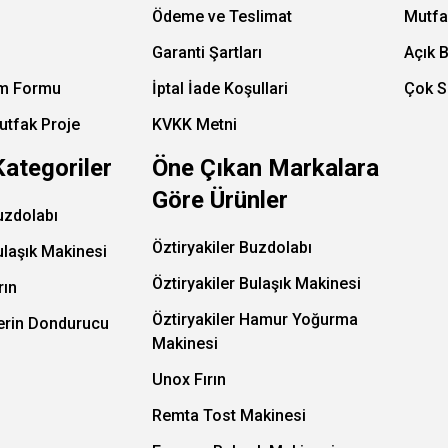
Ödeme ve Teslimat
Mutfa
Garanti Şartları
Açık 
im Formu
İptal İade Koşullari
Çok S
utfak Proje
KVKK Metni
Kategoriler
Öne Çıkan Markalara
Göre Ürünler
uzdolabı
Öztiryakiler Buzdolabı
ulaşık Makinesi
Öztiryakiler Bulaşık Makinesi
rın
Öztiryakiler Hamur Yoğurma
Derin Dondurucu
Makinesi
Unox Fırın
Remta Tost Makinesi