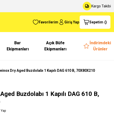
Kargo Takibi
Favorilerim
Giriş Yap
Sepetim
(
)
Bar
Açık Büfe
İndirimdeki
Ekipmanları
Ekipmanları
Ürünler
ceinox Dry Aged Buzdolabı 1 Kapılı DAG 610 B, 70X80X210
 Aged Buzdolabı 1 Kapılı DAG 610 B,
0
 Yap