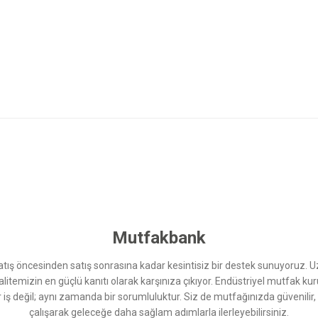
 yetersiz gördüğünüz noktaları öneri formunu kullanarak tarafımıza iletebilirsini
Bu ürüne ilk yorumu siz yapın!
Yorum Yaz
Mutfakbank
ış öncesinden satış sonrasına kadar kesintisiz bir destek sunuyoruz. 
kalitemizin en güçlü kanıtı olarak karşınıza çıkıyor. Endüstriyel mutfak 
r iş değil; aynı zamanda bir sorumluluktur. Siz de mutfağınızda güvenilir
çalışarak geleceğe daha sağlam adımlarla ilerleyebilirsiniz.