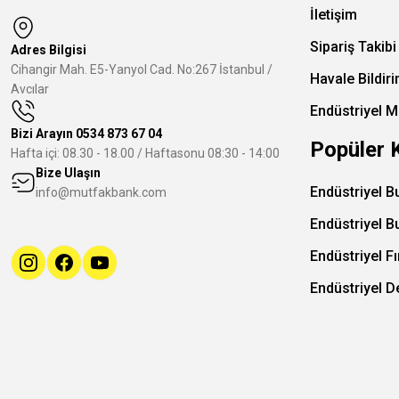
İletişim
Sipariş Takibi
Adres Bilgisi
Cihangir Mah. E5-Yanyol Cad. No:267 İstanbul /
Havale Bildir
Avcılar
Endüstriyel M
Bizi Arayın
0534 873 67 04
Popüler 
Hafta içi: 08.30 - 18.00 / Haftasonu 08:30 - 14:00
Bize Ulaşın
Endüstriyel B
info@mutfakbank.com
Endüstriyel B
Endüstriyel Fı
Endüstriyel 