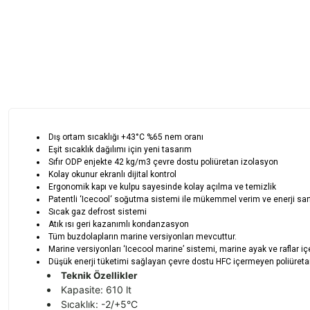
Dış ortam sıcaklığı +43°C %65 nem oranı
Eşit sıcaklık dağılımı için yeni tasarım
Sıfır ODP enjekte 42 kg/m3 çevre dostu poliüretan izolasyon
Kolay okunur ekranlı dijital kontrol
Ergonomik kapı ve kulpu sayesinde kolay açılma ve temizlik
Patentli ‘Icecool‘ soğutma sistemi ile mükemmel verim ve enerji sarf
Sıcak gaz defrost sistemi
Atık ısı geri kazanımlı kondanzasyon
Tüm buzdolapların marine versiyonları mevcuttur.
Marine versiyonları ‘Icecool marine’ sistemi, marine ayak ve raflar içe
Düşük enerji tüketimi sağlayan çevre dostu HFC içermeyen poliüreta
Teknik Özellikler
Kapasite: 610 lt
Sıcaklık: -2/+5°C