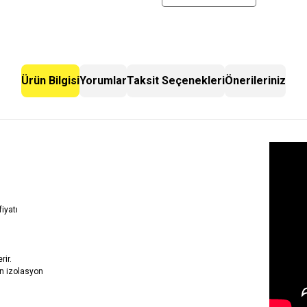
Ürün Bilgisi
Yorumlar
Taksit Seçenekleri
Önerileriniz
iyatı
rir.
n izolasyon