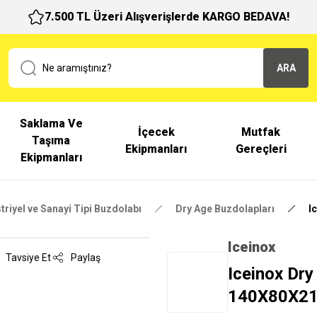
7.500 TL Üzeri Alışverişlerde KARGO BEDAVA!
ARA
Saklama Ve
İçecek
Mutfak
Taşıma
Ekipmanları
Gereçleri
Ekipmanları
triyel ve Sanayi Tipi Buzdolabı
Dry Age Buzdolapları
I
Iceinox
Tavsiye Et
Paylaş
Iceinox Dry
140X80X2