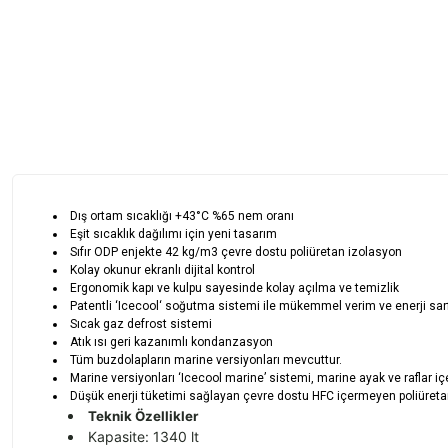
Dış ortam sıcaklığı +43°C %65 nem oranı
Eşit sıcaklık dağılımı için yeni tasarım
Sıfır ODP enjekte 42 kg/m3 çevre dostu poliüretan izolasyon
Kolay okunur ekranlı dijital kontrol
Ergonomik kapı ve kulpu sayesinde kolay açılma ve temizlik
Patentli ‘Icecool‘ soğutma sistemi ile mükemmel verim ve enerji sarf
Sıcak gaz defrost sistemi
Atık ısı geri kazanımlı kondanzasyon
Tüm buzdolapların marine versiyonları mevcuttur.
Marine versiyonları ‘Icecool marine’ sistemi, marine ayak ve raflar içe
Düşük enerji tüketimi sağlayan çevre dostu HFC içermeyen poliüreta
Teknik Özellikler
Kapasite: 1340 lt