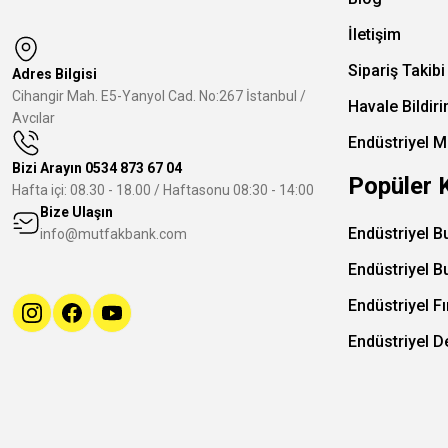
İletişim
Sipariş Takibi
Adres Bilgisi
Cihangir Mah. E5-Yanyol Cad. No:267 İstanbul /
Havale Bildir
Avcılar
Endüstriyel M
Bizi Arayın
0534 873 67 04
Popüler 
Hafta içi: 08.30 - 18.00 / Haftasonu 08:30 - 14:00
Bize Ulaşın
Endüstriyel B
info@mutfakbank.com
Endüstriyel B
Endüstriyel Fı
Endüstriyel 