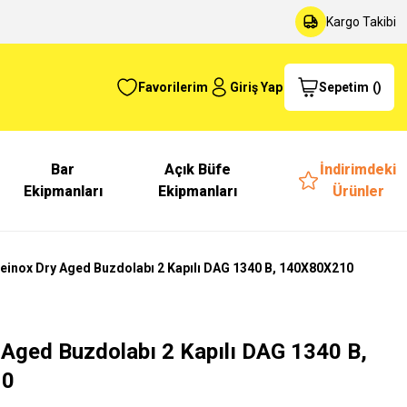
Kargo Takibi
Favorilerim
Giriş Yap
Sepetim
(
)
Bar
Açık Büfe
İndirimdeki
Ekipmanları
Ekipmanları
Ürünler
ceinox Dry Aged Buzdolabı 2 Kapılı DAG 1340 B, 140X80X210
 Aged Buzdolabı 2 Kapılı DAG 1340 B,
10