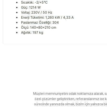
Sıcaklık: -2/+5°C
Güç: 1214 W
Voltaj: 230V / 50 Hz
Enerji Tüketimi: 1,260 kW / 4,33 A
Paslanmaz Özelliği: 304
Ölçü: 140x80x210 cm
Ağırlık: 197 kg
Bu ürünün fiyat bilgisi, resim, ürün açıklamalarında ve diğer konularda
Görüş ve önerileriniz için teşekkür ederiz.
Ürün resmi kalitesiz, bozuk veya görüntülenemiyor.
Ürün açıklamasında eksik bilgiler bulunuyor.
Ürün bilgilerinde hatalar bulunuyor.
Ürün fiyatı diğer sitelerden daha pahalı.
Müşteri memnuniyetini odak noktamıza alarak, sat
Bu ürüne benzer farklı alternatifler olmalı.
özel çözümler geliştirirken, referanslarımız ise 
sürecinde yanınızda olmak, bizim için yalnızca bi