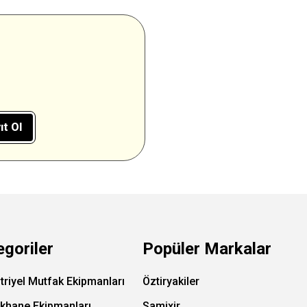
ıt Ol
egoriler
Popüler Markalar
triyel Mutfak Ekipmanları
Öztiryakiler
ıkhane Ekipmanları
Samixir