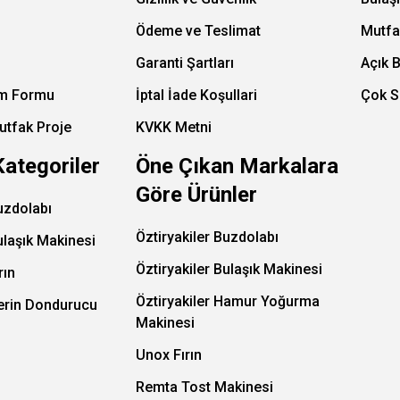
Ödeme ve Teslimat
Mutfa
Garanti Şartları
Açık 
im Formu
İptal İade Koşullari
Çok S
utfak Proje
KVKK Metni
Kategoriler
Öne Çıkan Markalara
Göre Ürünler
uzdolabı
Öztiryakiler Buzdolabı
ulaşık Makinesi
Öztiryakiler Bulaşık Makinesi
rın
Öztiryakiler Hamur Yoğurma
Derin Dondurucu
Makinesi
Unox Fırın
Remta Tost Makinesi