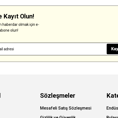
 Kayıt Olun!
 haberdar olmak için e-
abone olun!
Kay
l
Sözleşmeler
Kat
Mesafeli Satış Sözleşmesi
Endüs
Gizlilik ve Güvenlik
Bulaş