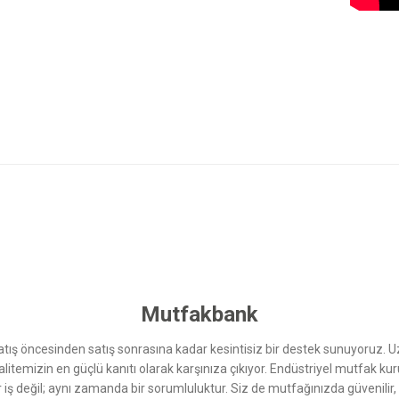
 yetersiz gördüğünüz noktaları öneri formunu kullanarak tarafımıza iletebilirsini
Bu ürüne ilk yorumu siz yapın!
Yorum Yaz
Mutfakbank
ış öncesinden satış sonrasına kadar kesintisiz bir destek sunuyoruz. 
kalitemizin en güçlü kanıtı olarak karşınıza çıkıyor. Endüstriyel mutfak 
r iş değil; aynı zamanda bir sorumluluktur. Siz de mutfağınızda güvenilir