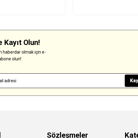
 Kayıt Olun!
 haberdar olmak için e-
abone olun!
Kay
l
Sözleşmeler
Kat