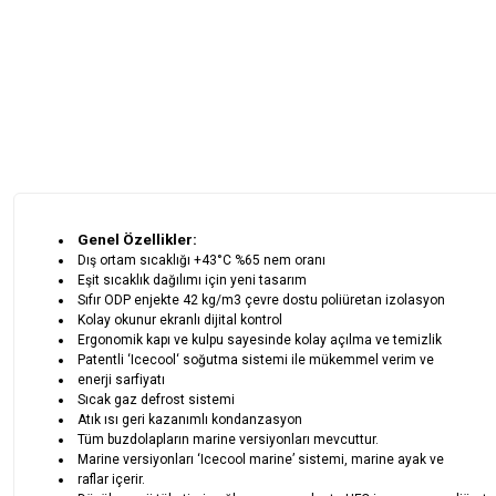
Genel Özellikler:
Dış ortam sıcaklığı +43°C %65 nem oranı
Eşit sıcaklık dağılımı için yeni tasarım
Sıfır ODP enjekte 42 kg/m3 çevre dostu poliüretan izolasyon
Kolay okunur ekranlı dijital kontrol
Ergonomik kapı ve kulpu sayesinde kolay açılma ve temizlik
Patentli ‘Icecool‘ soğutma sistemi ile mükemmel verim ve
enerji sarfiyatı
Sıcak gaz defrost sistemi
Atık ısı geri kazanımlı kondanzasyon
Tüm buzdolapların marine versiyonları mevcuttur.
Marine versiyonları ‘Icecool marine’ sistemi, marine ayak ve
raflar içerir.