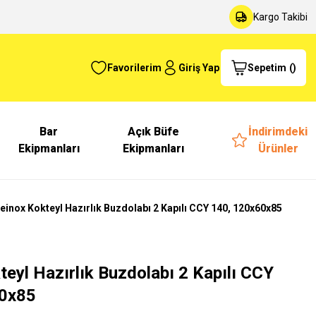
Kargo Takibi
Favorilerim
Giriş Yap
Sepetim
(
)
Bar
Açık Büfe
İndirimdeki
Ekipmanları
Ekipmanları
Ürünler
ceinox Kokteyl Hazırlık Buzdolabı 2 Kapılı CCY 140, 120x60x85
teyl Hazırlık Buzdolabı 2 Kapılı CCY
60x85