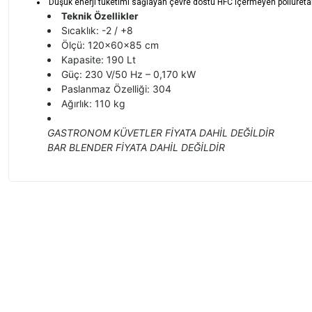
Düşük enerji tüketimi sağlayan çevre dostu HFC içermeyen poliüreta
Teknik Özellikler
Sıcaklık: -2 / +8
Ölçü: 120x60x85 cm
Kapasite: 190 Lt
Güç: 230 V/50 Hz – 0,170 kW
Paslanmaz Özelliği: 304
Ağırlık: 110 kg
GASTRONOM KÜVETLER FİYATA DAHİL DEĞİLDİR
BAR BLENDER FİYATA DAHİL DEĞİLDİR
Bu ürünün fiyat bilgisi, resim, ürün açıklamalarında ve diğer konularda
Görüş ve önerileriniz için teşekkür ederiz.
Ürün resmi kalitesiz, bozuk veya görüntülenemiyor.
Ürün açıklamasında eksik bilgiler bulunuyor.
Ürün bilgilerinde hatalar bulunuyor.