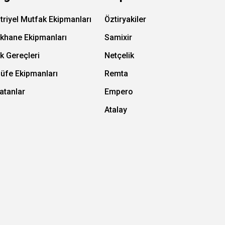
triyel Mutfak Ekipmanları
Öztiryakiler
ıkhane Ekipmanları
Samixir
k Gereçleri
Netçelik
Büfe Ekipmanları
Remta
atanlar
Empero
Atalay