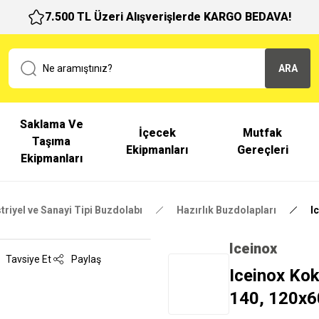
7.500 TL Üzeri Alışverişlerde KARGO BEDAVA!
ARA
Saklama Ve
İçecek
Mutfak
Taşıma
Ekipmanları
Gereçleri
Ekipmanları
triyel ve Sanayi Tipi Buzdolabı
Hazırlık Buzdolapları
I
Iceinox
Tavsiye Et
Paylaş
Iceinox Kok
140, 120x