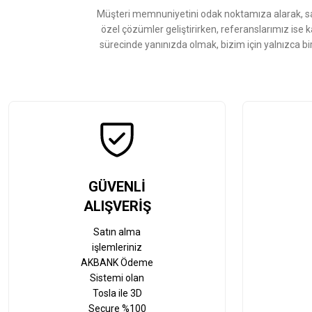
Ürün fiyatı diğer sitelerden daha pahalı.
Müşteri memnuniyetini odak noktamıza alarak, sat
Bu ürüne benzer farklı alternatifler olmalı.
özel çözümler geliştirirken, referanslarımız ise 
sürecinde yanınızda olmak, bizim için yalnızca bi
GÜVENLİ
ALIŞVERİŞ
Satın alma
işlemleriniz
AKBANK Ödeme
Sistemi olan
Tosla ile 3D
Secure %100