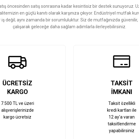
ış öncesinden satış sonrasına kadar kesintisiz bir destek sunuyoruz. 
kalitemizin en güçlü kanıtı olarak karşınıza çıkıyor. Endüstriyel mutfak 
r iş değil; aynı zamanda bir sorumluluktur. Siz de mutfağınızda güvenilir
çalışarak geleceğe daha sağlam adımlarla ilerleyebilirsiniz.
Gönder
ÜCRETSİZ
TAKSİT
KARGO
İMKANI
7.500 TL ve üzeri
Taksit özellikli
alışverişlerinizde
kredi kartları ile
kargo ücretsiz
12 ay'a varan
taksitlendirme
yapabilirsiniz