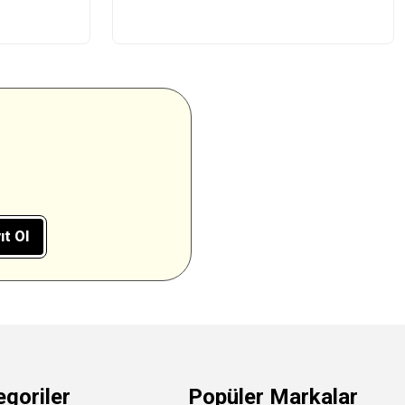
ıt Ol
egoriler
Popüler Markalar