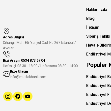
Hakkımızda
Blog
İletişim
Sipariş Takibi
Adres Bilgisi
Cihangir Mah. E5-Yanyol Cad. No:267 İstanbul /
Havale Bildir
Avcılar
Endüstriyel M
Bizi Arayın
0534 873 67 04
Popüler 
Hafta içi: 08.30 - 18.00 / Haftasonu 08:30 - 14:00
Bize Ulaşın
Endüstriyel B
info@mutfakbank.com
Endüstriyel B
Endüstriyel Fı
Endüstriyel 