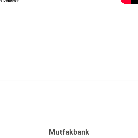
n izolasyon
 yetersiz gördüğünüz noktaları öneri formunu kullanarak tarafımıza iletebilirsini
Bu ürüne ilk yorumu siz yapın!
Yorum Yaz
Mutfakbank