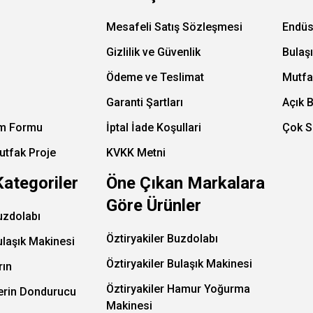
Mesafeli Satış Sözleşmesi
Endüs
Gizlilik ve Güvenlik
Bulaş
Ödeme ve Teslimat
Mutfa
Garanti Şartları
Açık 
im Formu
İptal İade Koşullari
Çok S
utfak Proje
KVKK Metni
Kategoriler
Öne Çıkan Markalara
Göre Ürünler
uzdolabı
Öztiryakiler Buzdolabı
ulaşık Makinesi
Öztiryakiler Bulaşık Makinesi
rın
Öztiryakiler Hamur Yoğurma
Derin Dondurucu
Makinesi