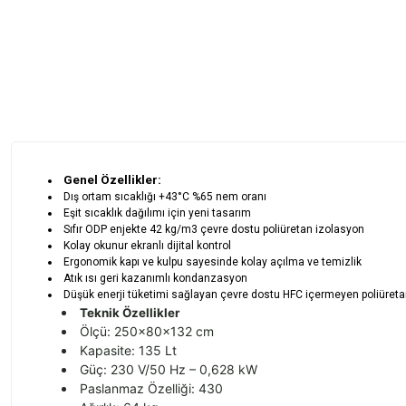
Genel Özellikler:
Dış ortam sıcaklığı +43°C %65 nem oranı
Eşit sıcaklık dağılımı için yeni tasarım
Sıfır ODP enjekte 42 kg/m3 çevre dostu poliüretan izolasyon
Kolay okunur ekranlı dijital kontrol
Ergonomik kapı ve kulpu sayesinde kolay açılma ve temizlik
Atık ısı geri kazanımlı kondanzasyon
Düşük enerji tüketimi sağlayan çevre dostu HFC içermeyen poliüreta
Teknik Özellikler
Ölçü: 250x80x132 cm
Kapasite: 135 Lt
Güç: 230 V/50 Hz – 0,628 kW
Paslanmaz Özelliği: 430