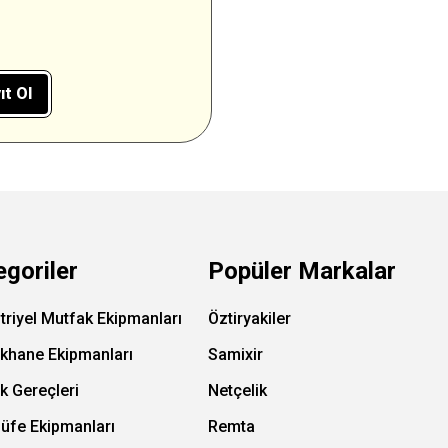
ıt Ol
egoriler
Popüler Markalar
triyel Mutfak Ekipmanları
Öztiryakiler
ıkhane Ekipmanları
Samixir
k Gereçleri
Netçelik
Büfe Ekipmanları
Remta