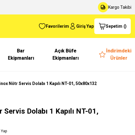
Kargo Takibi
Favorilerim
Giriş Yap
Sepetim
(
)
Bar
Açık Büfe
İndirimdeki
Ekipmanları
Ekipmanları
Ürünler
inox Nötr Servis Dolabı 1 Kapılı NT-01, 50x80x132
r Servis Dolabı 1 Kapılı NT-01,
 Yap