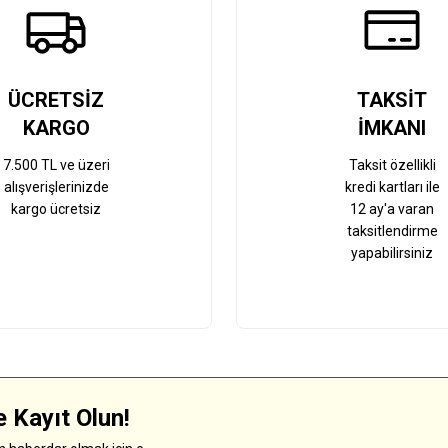
Gönder
ÜCRETSİZ
TAKSİT
KARGO
İMKANI
7.500 TL ve üzeri
Taksit özellikli
alışverişlerinizde
kredi kartları ile
kargo ücretsiz
12 ay'a varan
taksitlendirme
yapabilirsiniz
 Kayıt Olun!