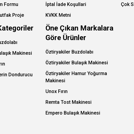
im Formu
İptal İade Koşullari
Çok S
utfak Proje
KVKK Metni
Kategoriler
Öne Çıkan Markalara
Göre Ürünler
uzdolabı
Öztiryakiler Buzdolabı
ulaşık Makinesi
Öztiryakiler Bulaşık Makinesi
rın
Öztiryakiler Hamur Yoğurma
Derin Dondurucu
Makinesi
Unox Fırın
Remta Tost Makinesi
Empero Bulaşık Makinesi