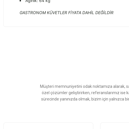
Ağırlık: 64 kg
GASTRONOM KÜVETLER FİYATA DAHİL DEĞİLDİR
Bu ürünün fiyat bilgisi, resim, ürün açıklamalarında ve diğer konularda
Görüş ve önerileriniz için teşekkür ederiz.
Ürün resmi kalitesiz, bozuk veya görüntülenemiyor.
Ürün açıklamasında eksik bilgiler bulunuyor.
Ürün bilgilerinde hatalar bulunuyor.
Ürün fiyatı diğer sitelerden daha pahalı.
Müşteri memnuniyetini odak noktamıza alarak, sat
Bu ürüne benzer farklı alternatifler olmalı.
özel çözümler geliştirirken, referanslarımız ise 
sürecinde yanınızda olmak, bizim için yalnızca bi