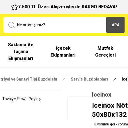
7.500 TL Üzeri Alışverişlerde KARGO BEDAVA!
ARA
Saklama Ve
İçecek
Mutfak
Taşıma
Ekipmanları
Gereçleri
Ekipmanları
triyel ve Sanayi Tipi Buzdolabı
Servis Buzdolapları
Ice
Iceinox
Tavsiye Et
Paylaş
Iceinox Nöt
50x80x132
0 yorumu gör - Yorum