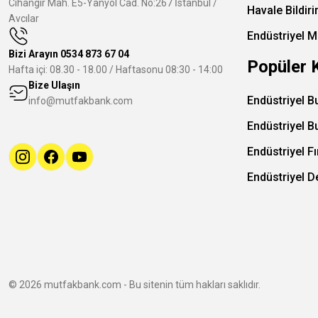
Cihangir Mah. E5-Yanyol Cad. No:267 İstanbul /
Havale Bildir
Avcılar
Endüstriyel M
Bizi Arayın
0534 873 67 04
Popüler 
Hafta içi: 08.30 - 18.00 / Haftasonu 08:30 - 14:00
Bize Ulaşın
Endüstriyel B
info@mutfakbank.com
Endüstriyel B
Endüstriyel Fı
Endüstriyel 
© 2026 mutfakbank.com - Bu sitenin tüm hakları saklıdır.