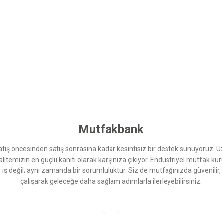
 yetersiz gördüğünüz noktaları öneri formunu kullanarak tarafımıza iletebilirsini
Bu ürüne ilk yorumu siz yapın!
Yorum Yaz
Mutfakbank
ış öncesinden satış sonrasına kadar kesintisiz bir destek sunuyoruz. 
kalitemizin en güçlü kanıtı olarak karşınıza çıkıyor. Endüstriyel mutfak 
r iş değil; aynı zamanda bir sorumluluktur. Siz de mutfağınızda güvenilir
çalışarak geleceğe daha sağlam adımlarla ilerleyebilirsiniz.