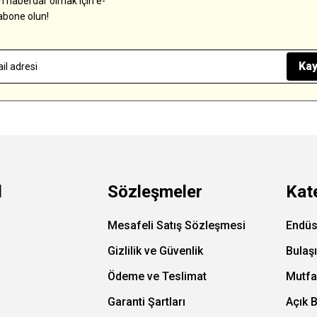
 haberdar olmak için e-
abone olun!
Kay
l
Sözleşmeler
Kat
Mesafeli Satış Sözleşmesi
Endüs
Gizlilik ve Güvenlik
Bulaş
Ödeme ve Teslimat
Mutfa
Garanti Şartları
Açık 