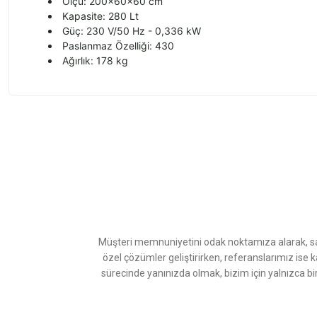
Ölçü: 200x60x60 cm
Kapasite: 280 Lt
Güç: 230 V/50 Hz - 0,336 kW
Paslanmaz Özelliği: 430
Ağırlık: 178 kg
Bu ürünün fiyat bilgisi, resim, ürün açıklamalarında ve diğer konularda
Görüş ve önerileriniz için teşekkür ederiz.
Ürün resmi kalitesiz, bozuk veya görüntülenemiyor.
Ürün açıklamasında eksik bilgiler bulunuyor.
Ürün bilgilerinde hatalar bulunuyor.
Ürün fiyatı diğer sitelerden daha pahalı.
Müşteri memnuniyetini odak noktamıza alarak, sat
Bu ürüne benzer farklı alternatifler olmalı.
özel çözümler geliştirirken, referanslarımız ise 
sürecinde yanınızda olmak, bizim için yalnızca bi