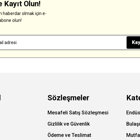
 Kayıt Olun!
 haberdar olmak için e-
abone olun!
Kay
l
Sözleşmeler
Kat
Mesafeli Satış Sözleşmesi
Endüs
Gizlilik ve Güvenlik
Bulaş
Ödeme ve Teslimat
Mutfa