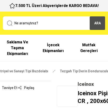
7.500 TL Üzeri Alışverişlerde KARGO BEDAVA!
ARA
Saklama Ve
İçecek
Mutfak
Taşıma
Ekipmanları
Gereçleri
Ekipmanları
triyel ve Sanayi Tipi Buzdolabı
Tezgah Tip Derin Dondurucul
Iceinox
Tavsiye Et
Paylaş
Iceinox Piş
CR , 200x6