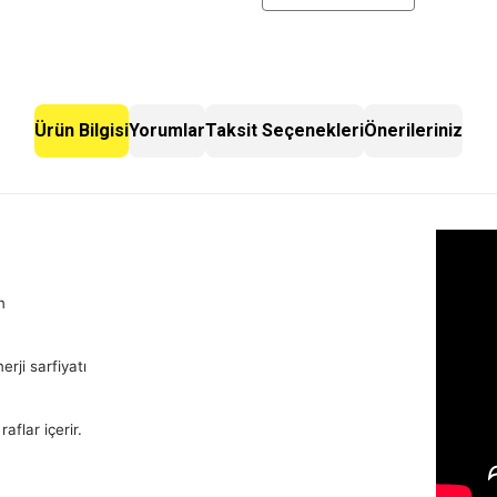
Ürün Bilgisi
Yorumlar
Taksit Seçenekleri
Önerileriniz
n
rji sarfiyatı
aflar içerir.