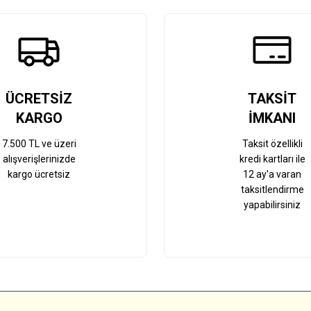
Gönder
ÜCRETSİZ
TAKSİT
KARGO
İMKANI
7.500 TL ve üzeri
Taksit özellikli
alışverişlerinizde
kredi kartları ile
kargo ücretsiz
12 ay'a varan
taksitlendirme
yapabilirsiniz