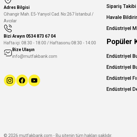
Sipariş Takibi
Adres Bilgisi
Cihangir Mah. E5-Yanyol Cad. No:267 İstanbul /
Havale Bildir
Avcılar
Endüstriyel M
Bizi Arayın
0534 873 67 04
Popüler 
Hafta içi: 08.30 - 18.00 / Haftasonu 08:30 - 14:00
Bize Ulaşın
Endüstriyel B
info@mutfakbank.com
Endüstriyel B
Endüstriyel Fı
Endüstriyel 
© 2026 mutfakbank.com - Bu sitenin tüm hakları saklıdır.