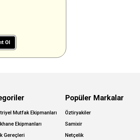
ıt Ol
egoriler
Popüler Markalar
triyel Mutfak Ekipmanları
Öztiryakiler
ıkhane Ekipmanları
Samixir
k Gereçleri
Netçelik