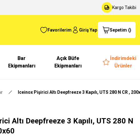
Kargo Takibi
Favorilerim
Giriş Yap
Sepetim
(
)
Bar
Açık Büfe
İndirimdeki
Ekipmanları
Ekipmanları
Ürünler
ar
Iceinox Pişirici Altı Deepfreeze 3 Kapılı, UTS 280 N CR , 20
irici Altı Deepfreeze 3 Kapılı, UTS 280 N
0x60