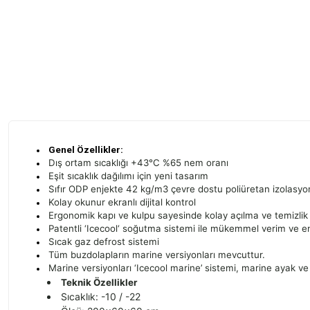
Genel Özellikler:
Dış ortam sıcaklığı +43°C %65 nem oranı
Eşit sıcaklık dağılımı için yeni tasarım
Sıfır ODP enjekte 42 kg/m3 çevre dostu poliüretan izolasyo
Kolay okunur ekranlı dijital kontrol
Ergonomik kapı ve kulpu sayesinde kolay açılma ve temizlik
Patentli ‘Icecool‘ soğutma sistemi ile mükemmel verim ve ene
Sıcak gaz defrost sistemi
Tüm buzdolapların marine versiyonları mevcuttur.
Marine versiyonları ‘Icecool marine’ sistemi, marine ayak ve r
Teknik Özellikler
Sıcaklık: -10 / -22