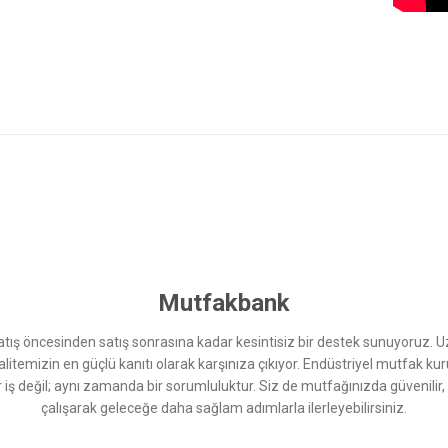
 yetersiz gördüğünüz noktaları öneri formunu kullanarak tarafımıza iletebilirsini
Bu ürüne ilk yorumu siz yapın!
Yorum Yaz
Mutfakbank
ış öncesinden satış sonrasına kadar kesintisiz bir destek sunuyoruz. 
kalitemizin en güçlü kanıtı olarak karşınıza çıkıyor. Endüstriyel mutfak 
r iş değil; aynı zamanda bir sorumluluktur. Siz de mutfağınızda güvenilir
çalışarak geleceğe daha sağlam adımlarla ilerleyebilirsiniz.