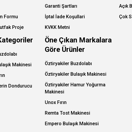
Garanti Şartları
Açık 
im Formu
İptal İade Koşullari
Çok S
utfak Proje
KVKK Metni
Kategoriler
Öne Çıkan Markalara
Göre Ürünler
uzdolabı
Öztiryakiler Buzdolabı
ulaşık Makinesi
Öztiryakiler Bulaşık Makinesi
rın
Öztiryakiler Hamur Yoğurma
Derin Dondurucu
Makinesi
Unox Fırın
Remta Tost Makinesi
Empero Bulaşık Makinesi