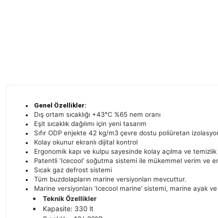
Genel Özellikler:
Dış ortam sıcaklığı +43°C %65 nem oranı
Eşit sıcaklık dağılımı için yeni tasarım
Sıfır ODP enjekte 42 kg/m3 çevre dostu poliüretan izolasyo
Kolay okunur ekranlı dijital kontrol
Ergonomik kapı ve kulpu sayesinde kolay açılma ve temizlik
Patentli ‘Icecool‘ soğutma sistemi ile mükemmel verim ve ene
Sıcak gaz defrost sistemi
Tüm buzdolapların marine versiyonları mevcuttur.
Marine versiyonları ‘Icecool marine’ sistemi, marine ayak ve r
Teknik Özellikler
Kapasite: 330 lt