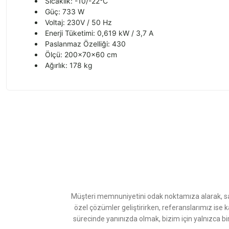
Sıcaklık: -10/-22°C
Güç: 733 W
Voltaj: 230V / 50 Hz
Enerji Tüketimi: 0,619 kW / 3,7 A
Paslanmaz Özelliği: 430
Ölçü: 200x70x60 cm
Ağırlık: 178 kg
Bu ürünün fiyat bilgisi, resim, ürün açıklamalarında ve diğer konularda
Görüş ve önerileriniz için teşekkür ederiz.
Ürün resmi kalitesiz, bozuk veya görüntülenemiyor.
Ürün açıklamasında eksik bilgiler bulunuyor.
Ürün bilgilerinde hatalar bulunuyor.
Ürün fiyatı diğer sitelerden daha pahalı.
Müşteri memnuniyetini odak noktamıza alarak, sat
Bu ürüne benzer farklı alternatifler olmalı.
özel çözümler geliştirirken, referanslarımız ise 
sürecinde yanınızda olmak, bizim için yalnızca bi