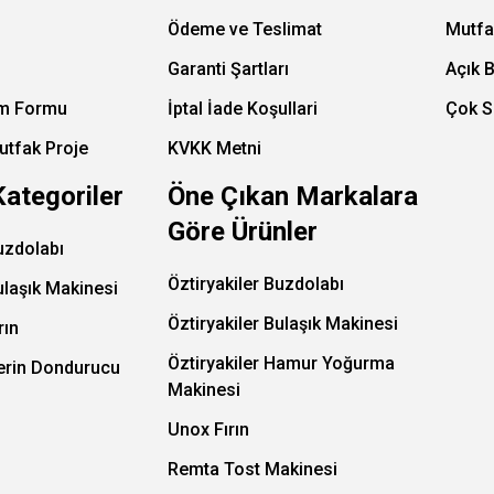
Ödeme ve Teslimat
Mutfa
Garanti Şartları
Açık 
im Formu
İptal İade Koşullari
Çok S
utfak Proje
KVKK Metni
Kategoriler
Öne Çıkan Markalara
Göre Ürünler
uzdolabı
Öztiryakiler Buzdolabı
ulaşık Makinesi
Öztiryakiler Bulaşık Makinesi
rın
Öztiryakiler Hamur Yoğurma
Derin Dondurucu
Makinesi
Unox Fırın
Remta Tost Makinesi