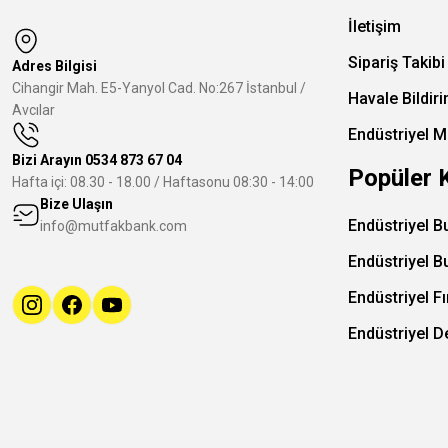
İletişim
Sipariş Takibi
Adres Bilgisi
Cihangir Mah. E5-Yanyol Cad. No:267 İstanbul /
Havale Bildir
Avcılar
Endüstriyel M
Bizi Arayın
0534 873 67 04
Popüler 
Hafta içi: 08.30 - 18.00 / Haftasonu 08:30 - 14:00
Bize Ulaşın
Endüstriyel B
info@mutfakbank.com
Endüstriyel B
Endüstriyel Fı
Endüstriyel 