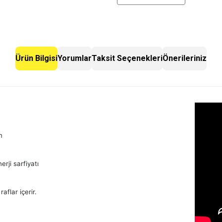
Ürün Bilgisi
Yorumlar
Taksit Seçenekleri
Önerileriniz
n
rji sarfiyatı
aflar içerir.