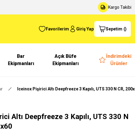
Kargo Takibi
Favorilerim
Giriş Yap
Sepetim
(
)
Bar
Açık Büfe
İndirimdeki
Ekipmanları
Ekipmanları
Ürünler
ar
Iceinox Pişirici Altı Deepfreeze 3 Kapılı, UTS 330 N CR, 200
irici Altı Deepfreeze 3 Kapılı, UTS 330 N
0x60