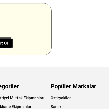
ıt Ol
egoriler
Popüler Markalar
triyel Mutfak Ekipmanları
Öztiryakiler
ıkhane Ekipmanları
Samixir