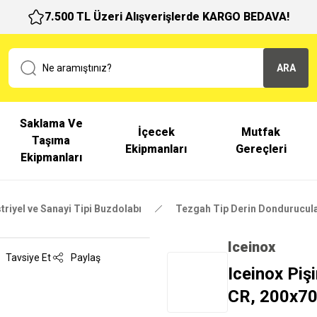
7.500 TL Üzeri Alışverişlerde KARGO BEDAVA!
ARA
Saklama Ve
İçecek
Mutfak
Taşıma
Ekipmanları
Gereçleri
Ekipmanları
triyel ve Sanayi Tipi Buzdolabı
Tezgah Tip Derin Dondurucul
Iceinox
Tavsiye Et
Paylaş
Iceinox Piş
CR, 200x7