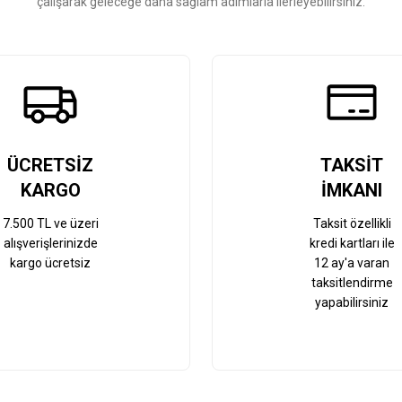
çalışarak geleceğe daha sağlam adımlarla ilerleyebilirsiniz.
Gönder
ÜCRETSİZ
TAKSİT
KARGO
İMKANI
7.500 TL ve üzeri
Taksit özellikli
alışverişlerinizde
kredi kartları ile
kargo ücretsiz
12 ay'a varan
taksitlendirme
yapabilirsiniz