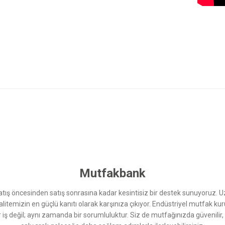
 yetersiz gördüğünüz noktaları öneri formunu kullanarak tarafımıza iletebilirsini
Bu ürüne ilk yorumu siz yapın!
Yorum Yaz
Mutfakbank
ış öncesinden satış sonrasına kadar kesintisiz bir destek sunuyoruz. 
kalitemizin en güçlü kanıtı olarak karşınıza çıkıyor. Endüstriyel mutfak 
r iş değil; aynı zamanda bir sorumluluktur. Siz de mutfağınızda güvenilir