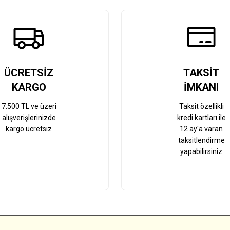
Gönder
ÜCRETSİZ
TAKSİT
KARGO
İMKANI
7.500 TL ve üzeri
Taksit özellikli
alışverişlerinizde
kredi kartları ile
kargo ücretsiz
12 ay'a varan
taksitlendirme
yapabilirsiniz