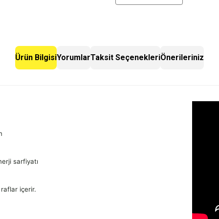
Ürün Bilgisi
Yorumlar
Taksit Seçenekleri
Önerileriniz
n
rji sarfiyatı
aflar içerir.