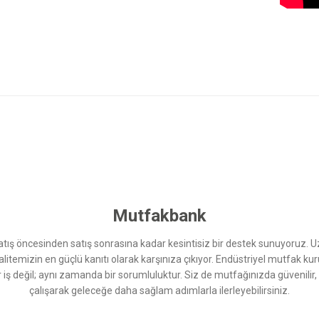
 yetersiz gördüğünüz noktaları öneri formunu kullanarak tarafımıza iletebilirsini
Bu ürüne ilk yorumu siz yapın!
Yorum Yaz
Mutfakbank
ış öncesinden satış sonrasına kadar kesintisiz bir destek sunuyoruz. 
kalitemizin en güçlü kanıtı olarak karşınıza çıkıyor. Endüstriyel mutfak 
r iş değil; aynı zamanda bir sorumluluktur. Siz de mutfağınızda güvenilir
çalışarak geleceğe daha sağlam adımlarla ilerleyebilirsiniz.