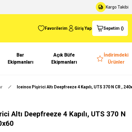
Kargo Takibi
Favorilerim
Giriş Yap
Sepetim
(
)
Bar
Açık Büfe
İndirimdeki
Ekipmanları
Ekipmanları
Ürünler
ar
Iceinox Pişirici Altı Deepfreeze 4 Kapılı, UTS 370 N CR , 24
irici Altı Deepfreeze 4 Kapılı, UTS 370 N
0x60