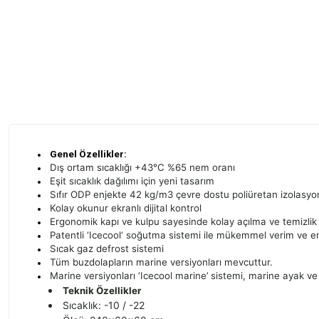
Genel Özellikler:
Dış ortam sıcaklığı +43°C %65 nem oranı
Eşit sıcaklık dağılımı için yeni tasarım
Sıfır ODP enjekte 42 kg/m3 çevre dostu poliüretan izolasyo
Kolay okunur ekranlı dijital kontrol
Ergonomik kapı ve kulpu sayesinde kolay açılma ve temizlik
Patentli ‘Icecool‘ soğutma sistemi ile mükemmel verim ve ene
Sıcak gaz defrost sistemi
Tüm buzdolapların marine versiyonları mevcuttur.
Marine versiyonları ‘Icecool marine’ sistemi, marine ayak ve r
Teknik Özellikler
Sıcaklık: -10 / -22