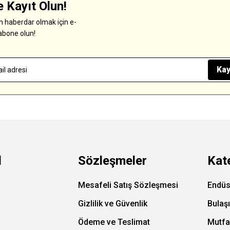
 Kayıt Olun!
 haberdar olmak için e-
abone olun!
Kay
l
Sözleşmeler
Kat
Mesafeli Satış Sözleşmesi
Endüs
Gizlilik ve Güvenlik
Bulaş
Ödeme ve Teslimat
Mutfa