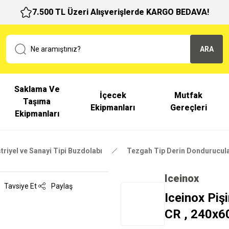
7.500 TL Üzeri Alışverişlerde KARGO BEDAVA!
ARA
Saklama Ve
İçecek
Mutfak
Taşıma
Ekipmanları
Gereçleri
Ekipmanları
triyel ve Sanayi Tipi Buzdolabı
Tezgah Tip Derin Dondurucul
Iceinox
Tavsiye Et
Paylaş
Iceinox Piş
CR , 240x6