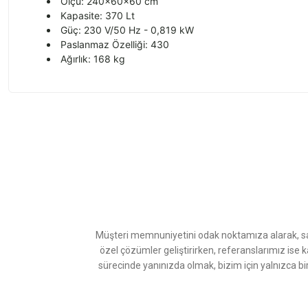
Ölçü: 240x60x60 cm
Kapasite: 370 Lt
Güç: 230 V/50 Hz - 0,819 kW
Paslanmaz Özelliği: 430
Ağırlık: 168 kg
Bu ürünün fiyat bilgisi, resim, ürün açıklamalarında ve diğer konularda
Görüş ve önerileriniz için teşekkür ederiz.
Ürün resmi kalitesiz, bozuk veya görüntülenemiyor.
Ürün açıklamasında eksik bilgiler bulunuyor.
Ürün bilgilerinde hatalar bulunuyor.
Ürün fiyatı diğer sitelerden daha pahalı.
Müşteri memnuniyetini odak noktamıza alarak, sat
Bu ürüne benzer farklı alternatifler olmalı.
özel çözümler geliştirirken, referanslarımız ise 
sürecinde yanınızda olmak, bizim için yalnızca bi