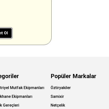
ıt Ol
egoriler
Popüler Markalar
triyel Mutfak Ekipmanları
Öztiryakiler
ıkhane Ekipmanları
Samixir
k Gereçleri
Netçelik