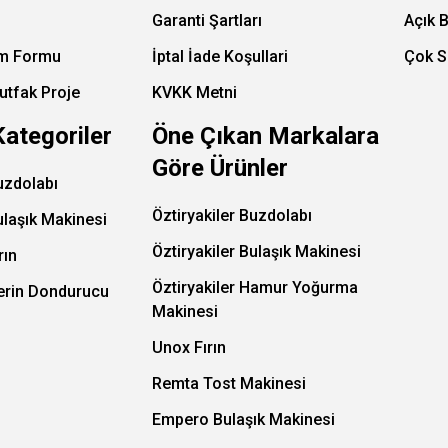
Garanti Şartları
Açık 
im Formu
İptal İade Koşullari
Çok S
utfak Proje
KVKK Metni
Kategoriler
Öne Çıkan Markalara
Göre Ürünler
uzdolabı
Öztiryakiler Buzdolabı
ulaşık Makinesi
Öztiryakiler Bulaşık Makinesi
rın
Öztiryakiler Hamur Yoğurma
Derin Dondurucu
Makinesi
Unox Fırın
Remta Tost Makinesi
Empero Bulaşık Makinesi