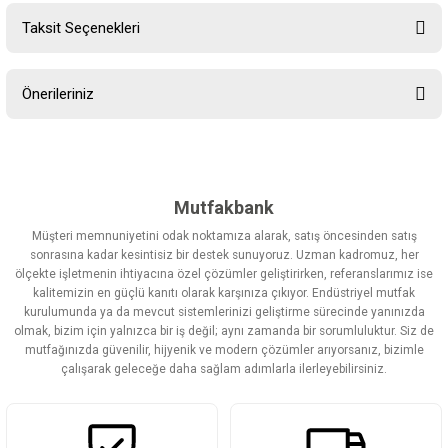
Taksit Seçenekleri
Bu ürüne ilk yorumu siz yapın!
Önerileriniz
Yorum Yaz
Bu ürünün fiyat bilgisi, resim, ürün açıklamalarında ve diğer
konularda yetersiz gördüğünüz noktaları öneri formunu kullanarak
tarafımıza iletebilirsiniz.
Görüş ve önerileriniz için teşekkür ederiz.
Mutfakbank
Müşteri memnuniyetini odak noktamıza alarak, satış öncesinden satış
Ürün resmi kalitesiz, bozuk veya görüntülenemiyor.
sonrasına kadar kesintisiz bir destek sunuyoruz. Uzman kadromuz, her
ölçekte işletmenin ihtiyacına özel çözümler geliştirirken, referanslarımız ise
Ürün açıklamasında eksik bilgiler bulunuyor.
kalitemizin en güçlü kanıtı olarak karşınıza çıkıyor. Endüstriyel mutfak
Ürün bilgilerinde hatalar bulunuyor.
kurulumunda ya da mevcut sistemlerinizi geliştirme sürecinde yanınızda
olmak, bizim için yalnızca bir iş değil; aynı zamanda bir sorumluluktur. Siz de
Ürün fiyatı diğer sitelerden daha pahalı.
mutfağınızda güvenilir, hijyenik ve modern çözümler arıyorsanız, bizimle
Bu ürüne benzer farklı alternatifler olmalı.
çalışarak geleceğe daha sağlam adımlarla ilerleyebilirsiniz.