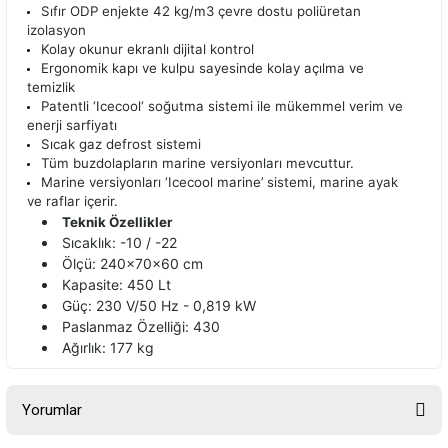
Sıfır ODP enjekte 42 kg/m3 çevre dostu poliüretan
izolasyon
Kolay okunur ekranlı dijital kontrol
Ergonomik kapı ve kulpu sayesinde kolay açılma ve
temizlik
Patentli ‘Icecool‘ soğutma sistemi ile mükemmel verim ve
enerji sarfiyatı
Sıcak gaz defrost sistemi
Tüm buzdolapların marine versiyonları mevcuttur.
Marine versiyonları ‘Icecool marine’ sistemi, marine ayak
ve raflar içerir.
Teknik Özellikler
Sıcaklık: -10 / -22
Ölçü: 240x70x60 cm
Kapasite: 450 Lt
Güç: 230 V/50 Hz - 0,819 kW
Paslanmaz Özelliği: 430
Ağırlık: 177 kg
Yorumlar