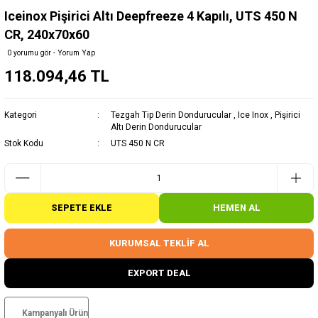
Iceinox Pişirici Altı Deepfreeze 4 Kapılı, UTS 450 N
CR, 240x70x60
0 yorumu gör - Yorum Yap
118.094,46 TL
Kategori
Tezgah Tip Derin Dondurucular
,
Ice Inox
,
Pişirici
Altı Derin Dondurucular
Stok Kodu
UTS 450 N CR
SEPETE EKLE
HEMEN AL
KURUMSAL TEKLİF AL
EXPORT DEAL
Kampanyalı Ürün