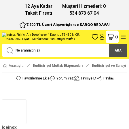
12 Aya Kadar
Müşteri Hizmetleri: 0
Taksit Fırsatı
534 873 67 04
7.500 TL Üzeri Alışverişlerde KARGO BEDAVA!
(
)
ARA
Anasayfa
Endüstriyel Mutfak Ekipmanları
Endüstriyel ve Sanayi T
Yorum Yaz
Tavsiye Et
Paylaş
Iceinox