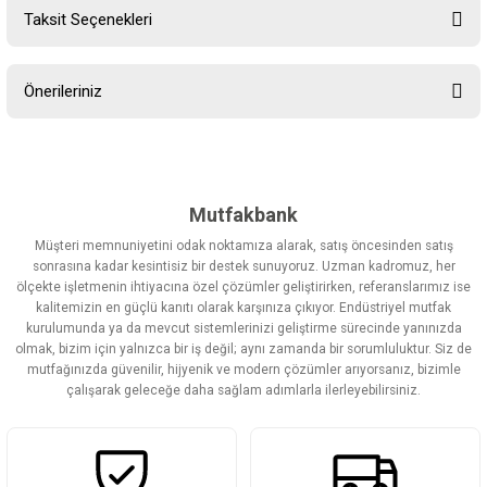
Taksit Seçenekleri
Bu ürüne ilk yorumu siz yapın!
Önerileriniz
Yorum Yaz
Bu ürünün fiyat bilgisi, resim, ürün açıklamalarında ve diğer
konularda yetersiz gördüğünüz noktaları öneri formunu kullanarak
tarafımıza iletebilirsiniz.
Görüş ve önerileriniz için teşekkür ederiz.
Mutfakbank
Müşteri memnuniyetini odak noktamıza alarak, satış öncesinden satış
Ürün resmi kalitesiz, bozuk veya görüntülenemiyor.
sonrasına kadar kesintisiz bir destek sunuyoruz. Uzman kadromuz, her
ölçekte işletmenin ihtiyacına özel çözümler geliştirirken, referanslarımız ise
Ürün açıklamasında eksik bilgiler bulunuyor.
kalitemizin en güçlü kanıtı olarak karşınıza çıkıyor. Endüstriyel mutfak
Ürün bilgilerinde hatalar bulunuyor.
kurulumunda ya da mevcut sistemlerinizi geliştirme sürecinde yanınızda
olmak, bizim için yalnızca bir iş değil; aynı zamanda bir sorumluluktur. Siz de
Ürün fiyatı diğer sitelerden daha pahalı.
mutfağınızda güvenilir, hijyenik ve modern çözümler arıyorsanız, bizimle
Bu ürüne benzer farklı alternatifler olmalı.
çalışarak geleceğe daha sağlam adımlarla ilerleyebilirsiniz.