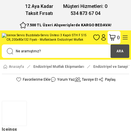
12 Aya Kadar
Müşteri Hizmetleri: 0
Taksit Fırsatı
534 873 67 04
7.500 TL Üzeri Alışverişlerde KARGO BEDAVA!
(
)
ARA
Anasayfa
Endüstriyel Mutfak Ekipmanları
Endüstriyel ve Sanayi T
Yorum Yaz
Tavsiye Et
Paylaş
Iceinox