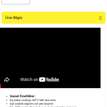
Ürün Bilgisi
Genel Özellikler:
Dış ortam sıcaklığı +43°C %65 nem oranı
Eşit sıcaklık dağılımı için yeni tasarım