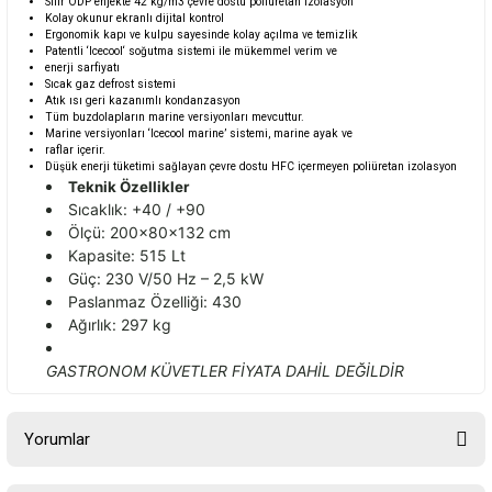
Sıfır ODP enjekte 42 kg/m3 çevre dostu poliüretan izolasyon
Kolay okunur ekranlı dijital kontrol
Ergonomik kapı ve kulpu sayesinde kolay açılma ve temizlik
Patentli ‘Icecool‘ soğutma sistemi ile mükemmel verim ve
enerji sarfiyatı
Sıcak gaz defrost sistemi
Atık ısı geri kazanımlı kondanzasyon
Tüm buzdolapların marine versiyonları mevcuttur.
Marine versiyonları ‘Icecool marine’ sistemi, marine ayak ve
raflar içerir.
Düşük enerji tüketimi sağlayan çevre dostu HFC içermeyen poliüretan izolasyon
Teknik Özellikler
Sıcaklık: +40 / +90
Ölçü: 200x80x132 cm
Kapasite: 515 Lt
Güç: 230 V/50 Hz – 2,5 kW
Paslanmaz Özelliği: 430
Ağırlık: 297 kg
GASTRONOM KÜVETLER FİYATA DAHİL DEĞİLDİR
Yorumlar