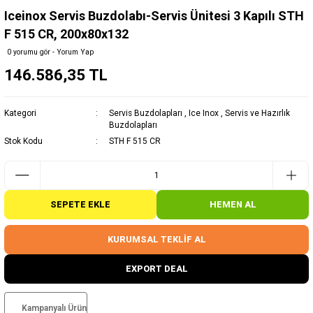
Iceinox Servis Buzdolabı-Servis Ünitesi 3 Kapılı STH
F 515 CR, 200x80x132
0 yorumu gör - Yorum Yap
146.586,35 TL
Kategori
Servis Buzdolapları
,
Ice Inox
,
Servis ve Hazırlık
Buzdolapları
Stok Kodu
STH F 515 CR
SEPETE EKLE
HEMEN AL
KURUMSAL TEKLİF AL
EXPORT DEAL
Kampanyalı Ürün