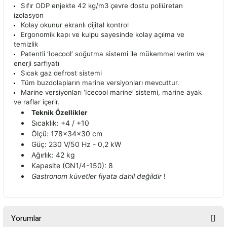
Sıfır ODP enjekte 42 kg/m3 çevre dostu poliüretan
izolasyon
Kolay okunur ekranlı dijital kontrol
Ergonomik kapı ve kulpu sayesinde kolay açılma ve
temizlik
Patentli ‘Icecool‘ soğutma sistemi ile mükemmel verim ve
enerji sarfiyatı
Sıcak gaz defrost sistemi
Tüm buzdolapların marine versiyonları mevcuttur.
Marine versiyonları ‘Icecool marine’ sistemi, marine ayak
ve raflar içerir.
Teknik Özellikler
Sıcaklık: +4 / +10
Ölçü: 178x34x30 cm
Güç: 230 V/50 Hz - 0,2 kW
Ağırlık: 42 kg
Kapasite (GN1/4-150): 8
Gastronom küvetler fiyata dahil değildir
!
Yorumlar