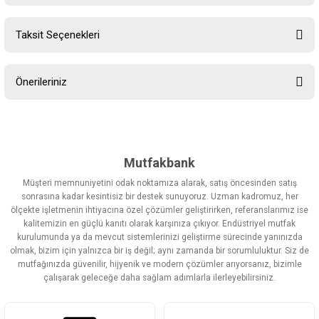
Taksit Seçenekleri
Bu ürüne ilk yorumu siz yapın!
Önerileriniz
Yorum Yaz
Bu ürünün fiyat bilgisi, resim, ürün açıklamalarında ve diğer
konularda yetersiz gördüğünüz noktaları öneri formunu kullanarak
tarafımıza iletebilirsiniz.
Görüş ve önerileriniz için teşekkür ederiz.
Mutfakbank
Müşteri memnuniyetini odak noktamıza alarak, satış öncesinden satış
Ürün resmi kalitesiz, bozuk veya görüntülenemiyor.
sonrasına kadar kesintisiz bir destek sunuyoruz. Uzman kadromuz, her
ölçekte işletmenin ihtiyacına özel çözümler geliştirirken, referanslarımız ise
Ürün açıklamasında eksik bilgiler bulunuyor.
kalitemizin en güçlü kanıtı olarak karşınıza çıkıyor. Endüstriyel mutfak
Ürün bilgilerinde hatalar bulunuyor.
kurulumunda ya da mevcut sistemlerinizi geliştirme sürecinde yanınızda
olmak, bizim için yalnızca bir iş değil; aynı zamanda bir sorumluluktur. Siz de
Ürün fiyatı diğer sitelerden daha pahalı.
mutfağınızda güvenilir, hijyenik ve modern çözümler arıyorsanız, bizimle
Bu ürüne benzer farklı alternatifler olmalı.
çalışarak geleceğe daha sağlam adımlarla ilerleyebilirsiniz.