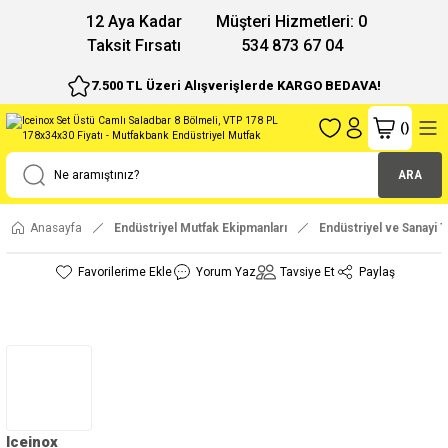
12 Aya Kadar
Müşteri Hizmetleri: 0
Taksit Fırsatı
534 873 67 04
7.500 TL Üzeri Alışverişlerde KARGO BEDAVA!
(
)
ARA
Anasayfa
Endüstriyel Mutfak Ekipmanları
Endüstriyel ve Sanayi T
Yorum Yaz
Tavsiye Et
Paylaş
Iceinox