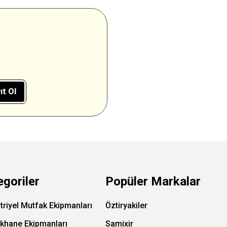
ıt Ol
egoriler
Popüler Markalar
triyel Mutfak Ekipmanları
Öztiryakiler
ıkhane Ekipmanları
Samixir