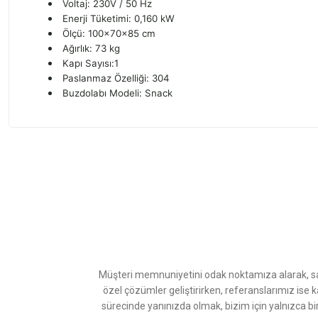
Voltaj: 230V / 50 Hz
Enerji Tüketimi: 0,160 kW
Ölçü: 100x70x85 cm
Ağırlık: 73 kg
Kapı Sayısı:1
Paslanmaz Özelliği: 304
Buzdolabı Modeli: Snack
Bu ürünün fiyat bilgisi, resim, ürün açıklamalarında ve diğer konularda
Görüş ve önerileriniz için teşekkür ederiz.
Ürün resmi kalitesiz, bozuk veya görüntülenemiyor.
Ürün açıklamasında eksik bilgiler bulunuyor.
Ürün bilgilerinde hatalar bulunuyor.
Ürün fiyatı diğer sitelerden daha pahalı.
Müşteri memnuniyetini odak noktamıza alarak, sat
Bu ürüne benzer farklı alternatifler olmalı.
özel çözümler geliştirirken, referanslarımız ise 
sürecinde yanınızda olmak, bizim için yalnızca bi