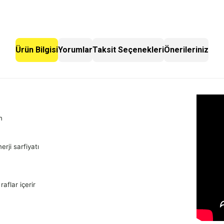
Ürün Bilgisi
Yorumlar
Taksit Seçenekleri
Önerileriniz
n
rji sarfiyatı
aflar içerir