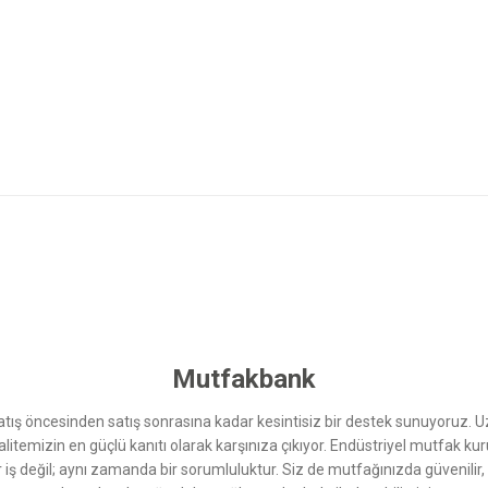
 yetersiz gördüğünüz noktaları öneri formunu kullanarak tarafımıza iletebilirsini
Bu ürüne ilk yorumu siz yapın!
Yorum Yaz
Mutfakbank
ış öncesinden satış sonrasına kadar kesintisiz bir destek sunuyoruz. 
kalitemizin en güçlü kanıtı olarak karşınıza çıkıyor. Endüstriyel mutfak 
r iş değil; aynı zamanda bir sorumluluktur. Siz de mutfağınızda güvenilir