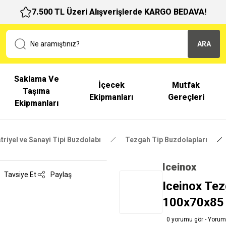
7.500 TL Üzeri Alışverişlerde KARGO BEDAVA!
ARA
Saklama Ve
İçecek
Mutfak
Taşıma
Ekipmanları
Gereçleri
Ekipmanları
triyel ve Sanayi Tipi Buzdolabı
Tezgah Tip Buzdolapları
Iceinox
Tavsiye Et
Paylaş
Iceinox Tez
100x70x85
0 yorumu gör - Yorum