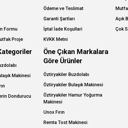
Ödeme ve Teslimat
Mutfa
Garanti Şartları
Açık 
im Formu
İptal İade Koşullari
Çok S
utfak Proje
KVKK Metni
Kategoriler
Öne Çıkan Markalara
Göre Ürünler
uzdolabı
Öztiryakiler Buzdolabı
ulaşık Makinesi
Öztiryakiler Bulaşık Makinesi
rın
Öztiryakiler Hamur Yoğurma
Derin Dondurucu
Makinesi
Unox Fırın
Remta Tost Makinesi