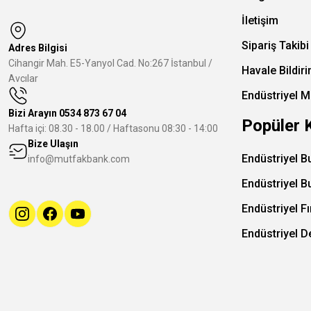
İletişim
Sipariş Takibi
Adres Bilgisi
Cihangir Mah. E5-Yanyol Cad. No:267 İstanbul /
Havale Bildir
Avcılar
Endüstriyel M
Bizi Arayın
0534 873 67 04
Popüler 
Hafta içi: 08.30 - 18.00 / Haftasonu 08:30 - 14:00
Bize Ulaşın
Endüstriyel B
info@mutfakbank.com
Endüstriyel B
Endüstriyel Fı
Endüstriyel 