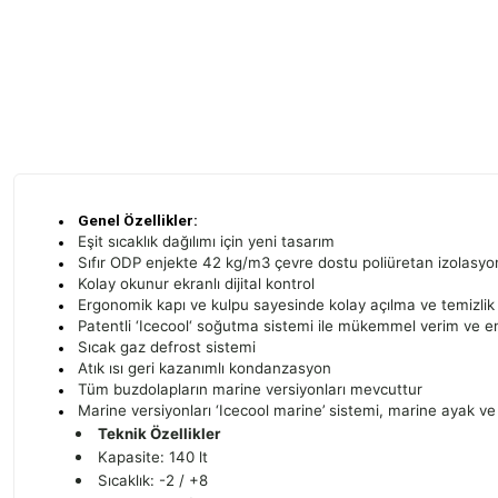
Genel Özellikler:
Eşit sıcaklık dağılımı için yeni tasarım
Sıfır ODP enjekte 42 kg/m3 çevre dostu poliüretan izolasyo
Kolay okunur ekranlı dijital kontrol
Ergonomik kapı ve kulpu sayesinde kolay açılma ve temizlik
Patentli ‘Icecool‘ soğutma sistemi ile mükemmel verim ve ene
Sıcak gaz defrost sistemi
Atık ısı geri kazanımlı kondanzasyon
Tüm buzdolapların marine versiyonları mevcuttur
Marine versiyonları ‘Icecool marine’ sistemi, marine ayak ve r
Teknik Özellikler
Kapasite: 140 lt
Sıcaklık: -2 / +8