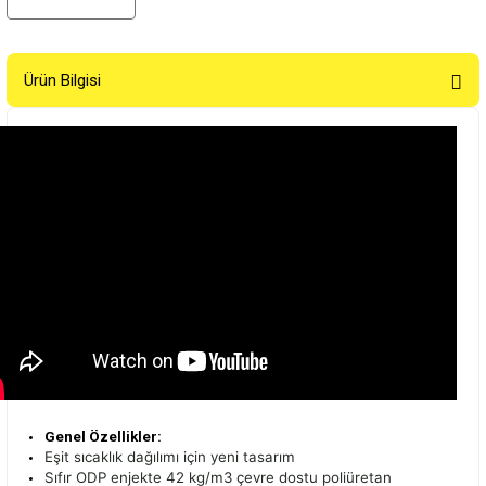
Ürün Bilgisi
Genel Özellikler:
Eşit sıcaklık dağılımı için yeni tasarım
Sıfır ODP enjekte 42 kg/m3 çevre dostu poliüretan