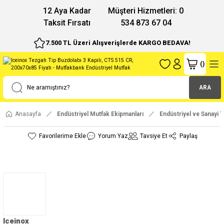
12 Aya Kadar
Müşteri Hizmetleri: 0
Taksit Fırsatı
534 873 67 04
7.500 TL Üzeri Alışverişlerde KARGO BEDAVA!
(
)
ARA
Anasayfa
Endüstriyel Mutfak Ekipmanları
Endüstriyel ve Sanayi T
Yorum Yaz
Tavsiye Et
Paylaş
Iceinox