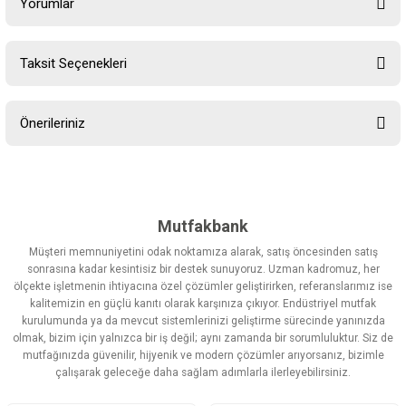
Yorumlar
Taksit Seçenekleri
Bu ürüne ilk yorumu siz yapın!
Önerileriniz
Yorum Yaz
Bu ürünün fiyat bilgisi, resim, ürün açıklamalarında ve diğer
konularda yetersiz gördüğünüz noktaları öneri formunu kullanarak
tarafımıza iletebilirsiniz.
Görüş ve önerileriniz için teşekkür ederiz.
Mutfakbank
Müşteri memnuniyetini odak noktamıza alarak, satış öncesinden satış
Ürün resmi kalitesiz, bozuk veya görüntülenemiyor.
sonrasına kadar kesintisiz bir destek sunuyoruz. Uzman kadromuz, her
ölçekte işletmenin ihtiyacına özel çözümler geliştirirken, referanslarımız ise
Ürün açıklamasında eksik bilgiler bulunuyor.
kalitemizin en güçlü kanıtı olarak karşınıza çıkıyor. Endüstriyel mutfak
Ürün bilgilerinde hatalar bulunuyor.
kurulumunda ya da mevcut sistemlerinizi geliştirme sürecinde yanınızda
olmak, bizim için yalnızca bir iş değil; aynı zamanda bir sorumluluktur. Siz de
Ürün fiyatı diğer sitelerden daha pahalı.
mutfağınızda güvenilir, hijyenik ve modern çözümler arıyorsanız, bizimle
Bu ürüne benzer farklı alternatifler olmalı.
çalışarak geleceğe daha sağlam adımlarla ilerleyebilirsiniz.