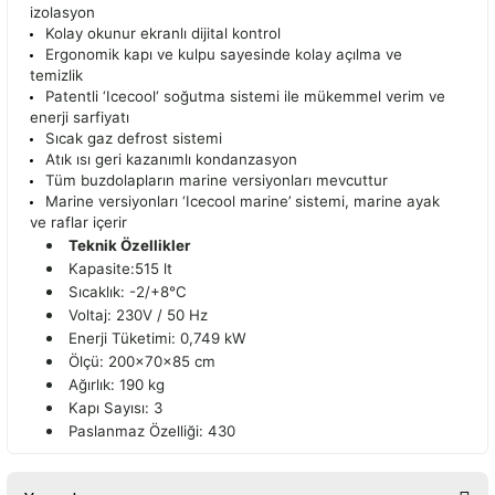
izolasyon
Kolay okunur ekranlı dijital kontrol
Ergonomik kapı ve kulpu sayesinde kolay açılma ve
temizlik
Patentli ‘Icecool‘ soğutma sistemi ile mükemmel verim ve
enerji sarfiyatı
Sıcak gaz defrost sistemi
Atık ısı geri kazanımlı kondanzasyon
Tüm buzdolapların marine versiyonları mevcuttur
Marine versiyonları ‘Icecool marine’ sistemi, marine ayak
ve raflar içerir
Teknik Özellikler
Kapasite:515 lt
Sıcaklık: -2/+8°C
Voltaj: 230V / 50 Hz
Enerji Tüketimi: 0,749 kW
Ölçü: 200x70x85 cm
Ağırlık: 190 kg
Kapı Sayısı: 3
Paslanmaz Özelliği: 430