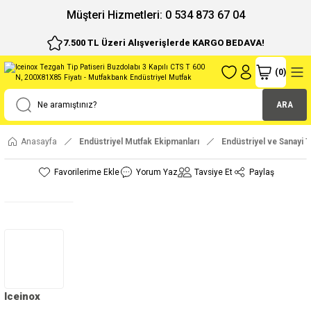
ı
Müşteri Hizmetleri: 0 534 873 67 04
7.500 TL Üzeri Alışverişlerde KARGO BEDAVA!
(
0
)
ARA
Anasayfa
Endüstriyel Mutfak Ekipmanları
Endüstriyel ve Sanayi T
Yorum Yaz
Tavsiye Et
Paylaş
Iceinox