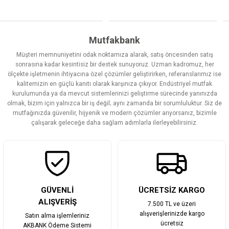
Bu ürünün fiyat bilgisi, resim, ürün açıklamalarında ve diğer
konularda yetersiz gördüğünüz noktaları öneri formunu kullanarak
tarafımıza iletebilirsiniz.
Görüş ve önerileriniz için teşekkür ederiz.
Mutfakbank
Müşteri memnuniyetini odak noktamıza alarak, satış öncesinden satış
Ürün resmi kalitesiz, bozuk veya görüntülenemiyor.
sonrasına kadar kesintisiz bir destek sunuyoruz. Uzman kadromuz, her
ölçekte işletmenin ihtiyacına özel çözümler geliştirirken, referanslarımız ise
Ürün açıklamasında eksik bilgiler bulunuyor.
kalitemizin en güçlü kanıtı olarak karşınıza çıkıyor. Endüstriyel mutfak
Ürün bilgilerinde hatalar bulunuyor.
kurulumunda ya da mevcut sistemlerinizi geliştirme sürecinde yanınızda
olmak, bizim için yalnızca bir iş değil; aynı zamanda bir sorumluluktur. Siz de
Ürün fiyatı diğer sitelerden daha pahalı.
mutfağınızda güvenilir, hijyenik ve modern çözümler arıyorsanız, bizimle
Bu ürüne benzer farklı alternatifler olmalı.
çalışarak geleceğe daha sağlam adımlarla ilerleyebilirsiniz.
Gönder
GÜVENLİ
ÜCRETSİZ KARGO
ALIŞVERİŞ
7.500 TL ve üzeri
alışverişlerinizde kargo
Satın alma işlemleriniz
ücretsiz
AKBANK Ödeme Sistemi