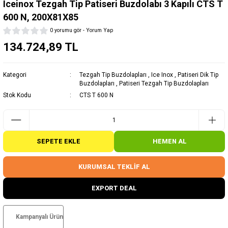
Iceinox Tezgah Tip Patiseri Buzdolabı 3 Kapılı CTS T
600 N, 200X81X85
0 yorumu gör - Yorum Yap
134.724,89 TL
Kategori
Tezgah Tip Buzdolapları
,
Ice Inox
,
Patiseri Dik Tip
Buzdolapları
,
Patiseri Tezgah Tip Buzdolapları
Stok Kodu
CTS T 600 N
SEPETE EKLE
HEMEN AL
KURUMSAL TEKLİF AL
EXPORT DEAL
Kampanyalı Ürün