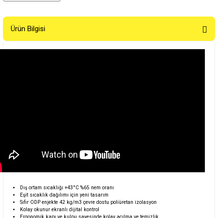
Ürün Bilgisi
Dış ortam sıcaklığı +43°C %65 nem oranı
Eşit sıcaklık dağılımı için yeni tasarım
Sıfır ODP enjekte 42 kg/m3 çevre dostu poliüretan izolasyon
Kolay okunur ekranlı dijital kontrol
Ergonomik kapı ve kulpu sayesinde kolay açılma ve temizlik