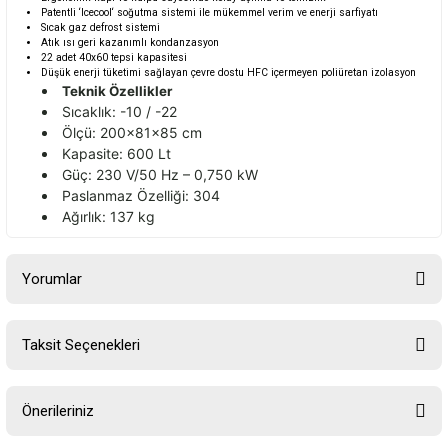
Patentli ‘Icecool‘ soğutma sistemi ile mükemmel verim ve enerji sarfiyatı
Sıcak gaz defrost sistemi
Atık ısı geri kazanımlı kondanzasyon
22 adet 40x60 tepsi kapasitesi
Düşük enerji tüketimi sağlayan çevre dostu HFC içermeyen poliüretan izolasyon
Teknik Özellikler
Sıcaklık: -10 / -22
Ölçü: 200x81x85 cm
Kapasite: 600 Lt
Güç: 230 V/50 Hz – 0,750 kW
Paslanmaz Özelliği: 304
Ağırlık: 137 kg
Yorumlar
Taksit Seçenekleri
Bu ürüne ilk yorumu siz yapın!
Önerileriniz
Yorum Yaz