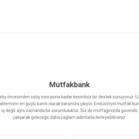
 yetersiz gördüğünüz noktaları öneri formunu kullanarak tarafımıza iletebilirsini
Bu ürüne ilk yorumu siz yapın!
Yorum Yaz
Mutfakbank
ış öncesinden satış sonrasına kadar kesintisiz bir destek sunuyoruz. 
kalitemizin en güçlü kanıtı olarak karşınıza çıkıyor. Endüstriyel mutfak 
r iş değil; aynı zamanda bir sorumluluktur. Siz de mutfağınızda güvenilir
çalışarak geleceğe daha sağlam adımlarla ilerleyebilirsiniz.