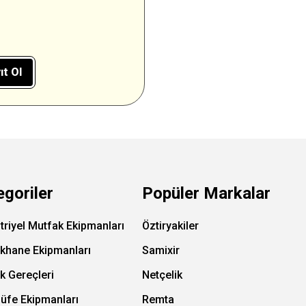
ıt Ol
egoriler
Popüler Markalar
triyel Mutfak Ekipmanları
Öztiryakiler
ıkhane Ekipmanları
Samixir
k Gereçleri
Netçelik
Büfe Ekipmanları
Remta