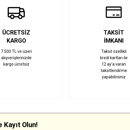
Gönder
ÜCRETSİZ
TAKSİT
KARGO
İMKANI
7.500 TL ve üzeri
Taksit özellikli
alışverişlerinizde
kredi kartları ile
kargo ücretsiz
12 ay'a varan
taksitlendirme
yapabilirsiniz
 Kayıt Olun!