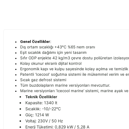
Genel Özellikler:
Dış ortam sıcaklığı +43°C %65 nem oranı
Eşit sıcaklık dağılımı için yeni tasarım
Sıfır ODP enjekte 42 kg/m3 çevre dostu poliüretan izolasyo
Kolay okunur ekranlı dijital kontrol
Ergonomik kapı ve kulpu sayesinde kolay açılma ve temizlik
Patentli ‘Icecool‘ soğutma sistemi ile mükemmel verim ve ene
Sıcak gaz defrost sistemi
Tüm buzdolapların marine versiyonları mevcuttur.
Marine versiyonları ‘Icecool marine’ sistemi, marine ayak ve r
Teknik Özellikler
Kapasite: 1340 lt
Sıcaklık: -10/-22°C
Güç: 1214 W
Voltaj: 230V / 50 Hz
Enerji Tüketimi: 0,829 kW / 5,28 A