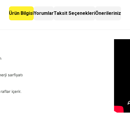
Ürün Bilgisi
Yorumlar
Taksit Seçenekleri
Önerileriniz
n
rji sarfiyatı
aflar içerir.