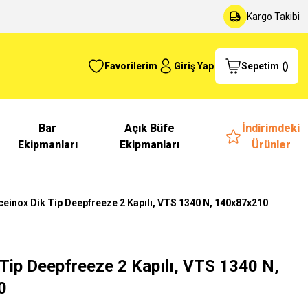
Kargo Takibi
Favorilerim
Giriş Yap
Sepetim
(
)
Bar
Açık Büfe
İndirimdeki
Ekipmanları
Ekipmanları
Ürünler
ceinox Dik Tip Deepfreeze 2 Kapılı, VTS 1340 N, 140x87x210
 Tip Deepfreeze 2 Kapılı, VTS 1340 N,
0