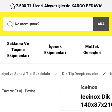
7.500 TL Üzeri Alışverişlerde KARGO BEDAVA!
ARA
Saklama Ve
İçecek
Mutfak
Taşıma
Ekipmanları
Gereçleri
Ekipmanları
triyel ve Sanayi Tipi Buzdolabı
Dik Tip Deepfreezeler
I
Iceinox
Tavsiye Et
Paylaş
Iceinox Dik
140x87x21