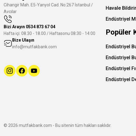
Cihangir Mah. E5-Yanyol Cad. No:267 İstanbul /
Havale Bildir
Avcılar
Endüstriyel M
Bizi Arayın
0534 873 67 04
Popüler 
Hafta içi: 08.30 - 18.00 / Haftasonu 08:30 - 14:00
Bize Ulaşın
Endüstriyel B
info@mutfakbank.com
Endüstriyel B
Endüstriyel Fı
Endüstriyel 
© 2026 mutfakbank.com - Bu sitenin tüm hakları saklıdır.