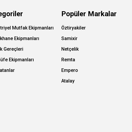
egoriler
Popüler Markalar
triyel Mutfak Ekipmanları
Öztiryakiler
ıkhane Ekipmanları
Samixir
k Gereçleri
Netçelik
Büfe Ekipmanları
Remta
atanlar
Empero
Atalay