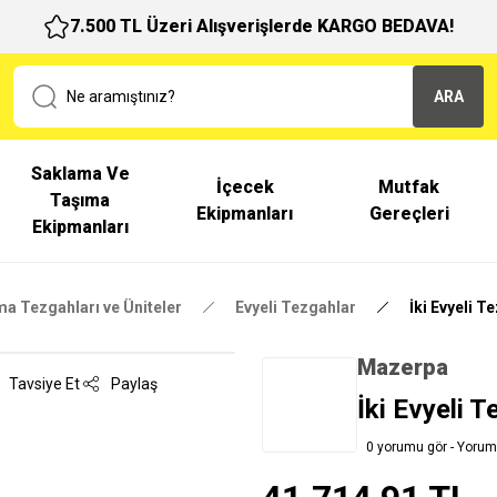
7.500 TL Üzeri Alışverişlerde KARGO BEDAVA!
ARA
Saklama Ve
İçecek
Mutfak
Taşıma
Ekipmanları
Gereçleri
Ekipmanları
ma Tezgahları ve Üniteler
Evyeli Tezgahlar
İki Evyeli T
Mazerpa
Tavsiye Et
Paylaş
İki Evyeli 
0 yorumu gör - Yorum