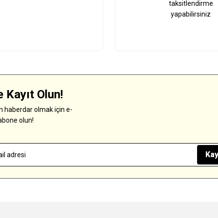
taksitlendirme
yapabilirsiniz
 Kayıt Olun!
 haberdar olmak için e-
abone olun!
Kay