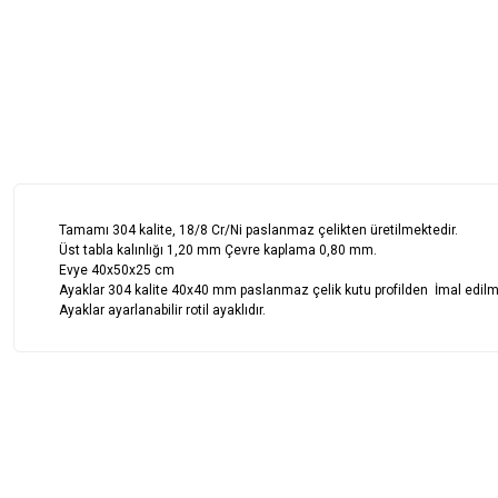
Tamamı 304 kalite, 18/8 Cr/Ni paslanmaz çelikten üretilmektedir.
Üst tabla kalınlığı 1,20 mm Çevre kaplama 0,80 mm.
Evye 40x50x25 cm
Ayaklar 304 kalite 40x40 mm paslanmaz çelik kutu profilden İmal edilm
Ayaklar ayarlanabilir rotil ayaklıdır.
Bu ürünün fiyat bilgisi, resim, ürün açıklamalarında ve diğer konularda
Görüş ve önerileriniz için teşekkür ederiz.
Ürün resmi kalitesiz, bozuk veya görüntülenemiyor.