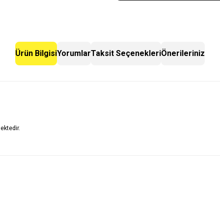
Ürün Bilgisi
Yorumlar
Taksit Seçenekleri
Önerileriniz
ektedir.
 yetersiz gördüğünüz noktaları öneri formunu kullanarak tarafımıza iletebilirsini
Bu ürüne ilk yorumu siz yapın!