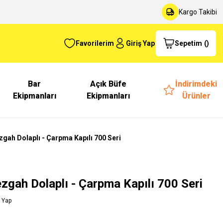
Kargo Takibi
Favorilerim
Giriş Yap
Sepetim
(
)
Bar
Açık Büfe
İndirimdeki
Ekipmanları
Ekipmanları
Ürünler
ezgah Dolaplı - Çarpma Kapılı 700 Seri
Tezgah Dolaplı - Çarpma Kapılı 700 Seri
 Yap