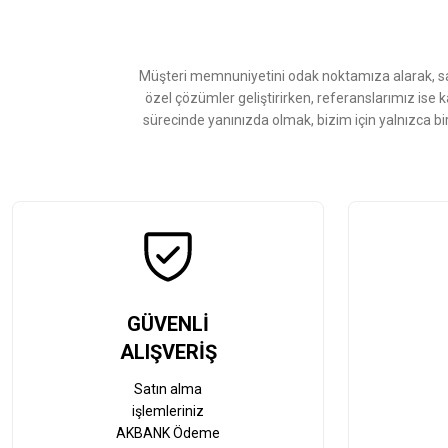
Ürün açıklamasında eksik bilgiler bulunuyor.
Ürün bilgilerinde hatalar bulunuyor.
Ürün fiyatı diğer sitelerden daha pahalı.
Müşteri memnuniyetini odak noktamıza alarak, sat
Bu ürüne benzer farklı alternatifler olmalı.
özel çözümler geliştirirken, referanslarımız ise 
sürecinde yanınızda olmak, bizim için yalnızca bi
GÜVENLİ
ALIŞVERİŞ
Satın alma
işlemleriniz
AKBANK Ödeme