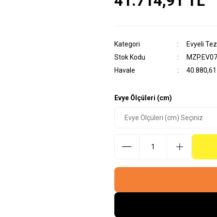
41.714,91 TL
Kategori
Evyeli Te
Stok Kodu
MZP.EV07
Havale
40.880,61 
Evye Ölçüleri (cm)