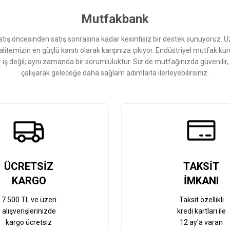
Yorum Yaz
Mutfakbank
ış öncesinden satış sonrasına kadar kesintisiz bir destek sunuyoruz. 
kalitemizin en güçlü kanıtı olarak karşınıza çıkıyor. Endüstriyel mutfak 
r iş değil; aynı zamanda bir sorumluluktur. Siz de mutfağınızda güvenilir
çalışarak geleceğe daha sağlam adımlarla ilerleyebilirsiniz.
Gönder
ÜCRETSİZ
TAKSİT
KARGO
İMKANI
7.500 TL ve üzeri
Taksit özellikli
alışverişlerinizde
kredi kartları ile
kargo ücretsiz
12 ay'a varan