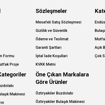
l
Sözleşmeler
Kat
Mesafeli Satış Sözleşmesi
Endüs
Gizlilik ve Güvenlik
Bulaş
Ödeme ve Teslimat
Mutfa
Garanti Şartları
Açık 
im Formu
İptal İade Koşullari
Çok S
utfak Proje
KVKK Metni
Kategoriler
Öne Çıkan Markalara
Göre Ürünler
uzdolabı
Öztiryakiler Buzdolabı
ulaşık Makinesi
Öztiryakiler Bulaşık Makinesi
rın