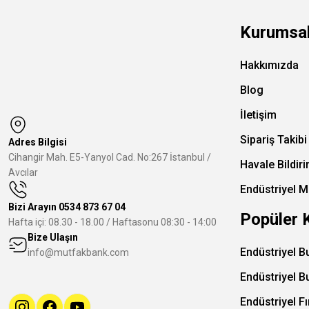
Kurumsa
Hakkımızda
Blog
İletişim
Sipariş Takibi
Adres Bilgisi
Cihangir Mah. E5-Yanyol Cad. No:267 İstanbul /
Havale Bildir
Avcılar
Endüstriyel M
Bizi Arayın
0534 873 67 04
Popüler 
Hafta içi: 08.30 - 18.00 / Haftasonu 08:30 - 14:00
Bize Ulaşın
Endüstriyel B
info@mutfakbank.com
Endüstriyel B
Endüstriyel Fı