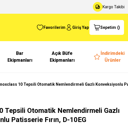
Kargo Takibi
Favorilerim
Giriş Yap
Sepetim
(
)
Bar
Açık Büfe
İndirimdeki
Ekipmanları
Ekipmanları
Ürünler
Inoxclass 10 Tepsili Otomatik Nemlendirmeli Gazlı Konveksiyonlu Pa
0 Tepsili Otomatik Nemlendirmeli Gazlı
lu Patisserie Fırın, D-10EG