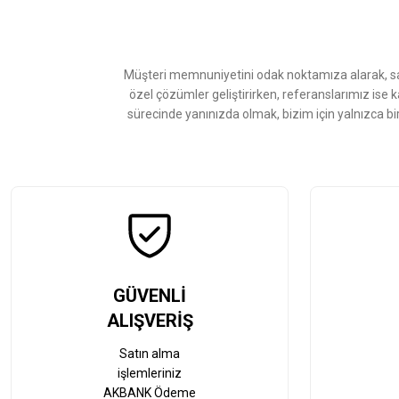
Ürün açıklamasında eksik bilgiler bulunuyor.
Ürün bilgilerinde hatalar bulunuyor.
Ürün fiyatı diğer sitelerden daha pahalı.
Müşteri memnuniyetini odak noktamıza alarak, sat
Bu ürüne benzer farklı alternatifler olmalı.
özel çözümler geliştirirken, referanslarımız ise 
sürecinde yanınızda olmak, bizim için yalnızca bi
GÜVENLİ
ALIŞVERİŞ
Satın alma
işlemleriniz
AKBANK Ödeme