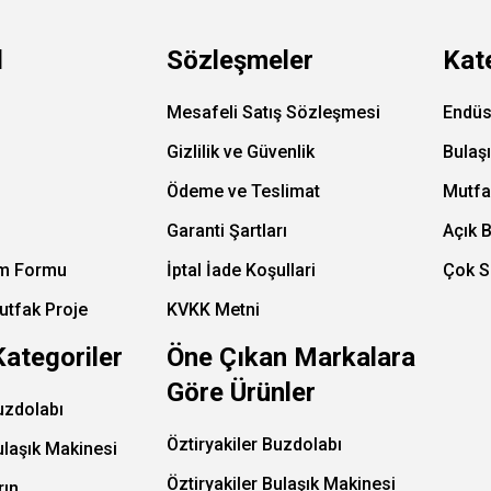
l
Sözleşmeler
Kat
Mesafeli Satış Sözleşmesi
Endüs
Gizlilik ve Güvenlik
Bulaş
Ödeme ve Teslimat
Mutfa
Garanti Şartları
Açık 
im Formu
İptal İade Koşullari
Çok S
utfak Proje
KVKK Metni
Kategoriler
Öne Çıkan Markalara
Göre Ürünler
uzdolabı
Öztiryakiler Buzdolabı
ulaşık Makinesi
Öztiryakiler Bulaşık Makinesi
rın