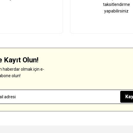
taksitlendirme
yapabilirsiniz
 Kayıt Olun!
 haberdar olmak için e-
abone olun!
Kay