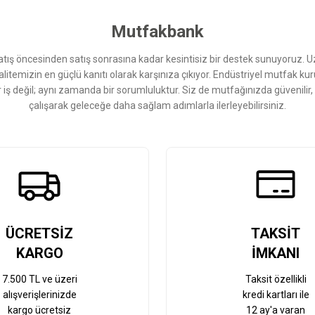
Yorum Yaz
Mutfakbank
ış öncesinden satış sonrasına kadar kesintisiz bir destek sunuyoruz. 
kalitemizin en güçlü kanıtı olarak karşınıza çıkıyor. Endüstriyel mutfak 
r iş değil; aynı zamanda bir sorumluluktur. Siz de mutfağınızda güvenilir
çalışarak geleceğe daha sağlam adımlarla ilerleyebilirsiniz.
Gönder
ÜCRETSİZ
TAKSİT
KARGO
İMKANI
7.500 TL ve üzeri
Taksit özellikli
alışverişlerinizde
kredi kartları ile
kargo ücretsiz
12 ay'a varan