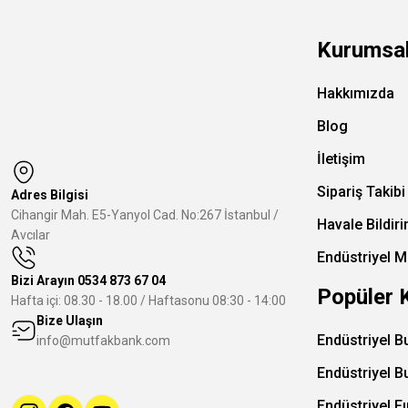
Kurumsa
Hakkımızda
Blog
İletişim
Sipariş Takibi
Adres Bilgisi
Cihangir Mah. E5-Yanyol Cad. No:267 İstanbul /
Havale Bildir
Avcılar
Endüstriyel M
Bizi Arayın
0534 873 67 04
Popüler 
Hafta içi: 08.30 - 18.00 / Haftasonu 08:30 - 14:00
Bize Ulaşın
Endüstriyel B
info@mutfakbank.com
Endüstriyel B
Endüstriyel Fı