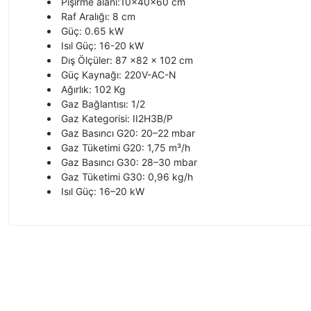
Pişirme alanı:10x40x60 cm
Raf Aralığı: 8 cm
Güç: 0.65 kW
Isıl Güç: 16-20 kW
Dış Ölçüler: 87 x82 x 102 cm
Güç Kaynağı: 220V-AC-N
Ağırlık: 102 Kg
Gaz Bağlantısı: 1/2
Gaz Kategorisi: II2H3B/P
Gaz Basıncı G20: 20–22 mbar
Gaz Tüketimi G20: 1,75 m³/h
Gaz Basıncı G30: 28–30 mbar
Gaz Tüketimi G30: 0,96 kg/h
Isıl Güç: 16–20 kW
Bu ürünün fiyat bilgisi, resim, ürün açıklamalarında ve diğer konularda
Görüş ve önerileriniz için teşekkür ederiz.
Ürün resmi kalitesiz, bozuk veya görüntülenemiyor.