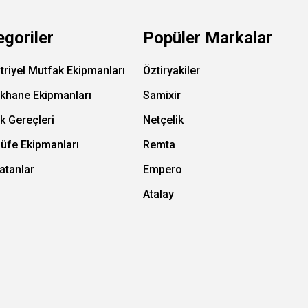
egoriler
Popüler Markalar
triyel Mutfak Ekipmanları
Öztiryakiler
ıkhane Ekipmanları
Samixir
k Gereçleri
Netçelik
Büfe Ekipmanları
Remta
atanlar
Empero
Atalay