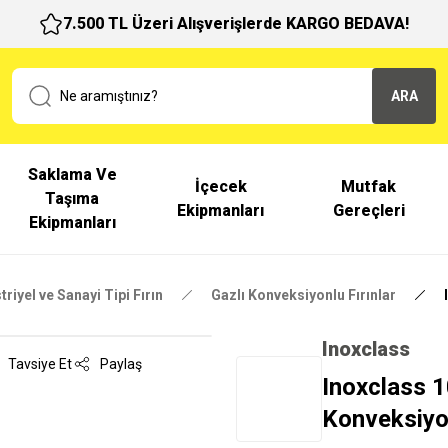
7.500 TL Üzeri Alışverişlerde KARGO BEDAVA!
ARA
Saklama Ve
İçecek
Mutfak
Taşıma
Ekipmanları
Gereçleri
Ekipmanları
riyel ve Sanayi Tipi Fırın
Gazlı Konveksiyonlu Fırınlar
Inoxclass
Tavsiye Et
Paylaş
Inoxclass 1
Konveksiyon