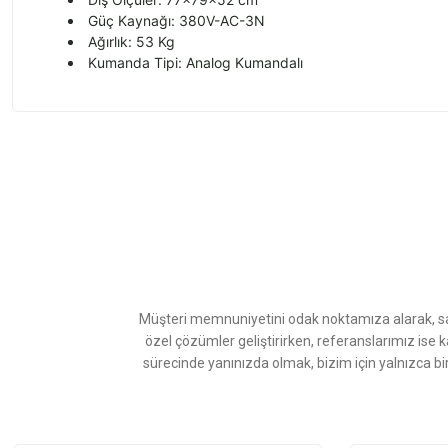
Güç Kaynağı: 380V-AC-3N
Ağırlık: 53 Kg
Kumanda Tipi: Analog Kumandalı
Bu ürünün fiyat bilgisi, resim, ürün açıklamalarında ve diğer konularda
Görüş ve önerileriniz için teşekkür ederiz.
Ürün resmi kalitesiz, bozuk veya görüntülenemiyor.
Ürün açıklamasında eksik bilgiler bulunuyor.
Ürün bilgilerinde hatalar bulunuyor.
Ürün fiyatı diğer sitelerden daha pahalı.
Müşteri memnuniyetini odak noktamıza alarak, sat
Bu ürüne benzer farklı alternatifler olmalı.
özel çözümler geliştirirken, referanslarımız ise 
sürecinde yanınızda olmak, bizim için yalnızca bi