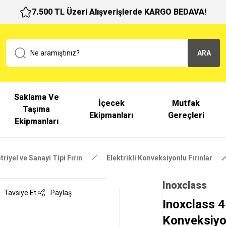
7.500 TL Üzeri Alışverişlerde KARGO BEDAVA!
ARA
Saklama Ve
İçecek
Mutfak
Taşıma
Ekipmanları
Gereçleri
Ekipmanları
riyel ve Sanayi Tipi Fırın
Elektrikli Konveksiyonlu Fırınlar
Inoxclass
Tavsiye Et
Paylaş
Inoxclass 4
Konveksiyon