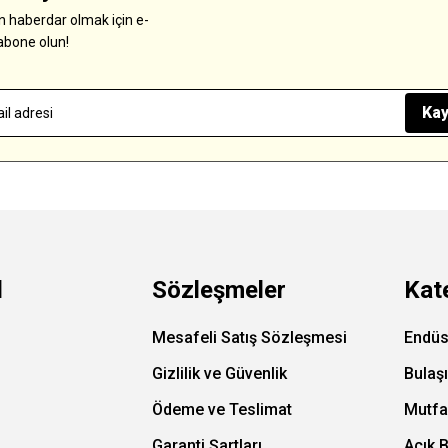
 haberdar olmak için e-
abone olun!
Kay
l
Sözleşmeler
Kat
Mesafeli Satış Sözleşmesi
Endüs
Gizlilik ve Güvenlik
Bulaş
Ödeme ve Teslimat
Mutfa
Garanti Şartları
Açık 