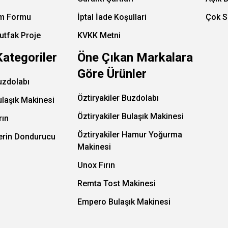
im Formu
İptal İade Koşullari
Çok S
utfak Proje
KVKK Metni
Kategoriler
Öne Çıkan Markalara
Göre Ürünler
uzdolabı
Öztiryakiler Buzdolabı
ulaşık Makinesi
Öztiryakiler Bulaşık Makinesi
rın
Öztiryakiler Hamur Yoğurma
Derin Dondurucu
Makinesi
Unox Fırın
Remta Tost Makinesi
Empero Bulaşık Makinesi