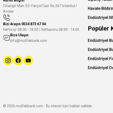
Adres Bilgisi
Cihangir Mah. E5-Yanyol Cad. No:267 İstanbul /
Havale Bildir
Avcılar
Endüstriyel M
Bizi Arayın
0534 873 67 04
Popüler 
Hafta içi: 08.30 - 18.00 / Haftasonu 08:30 - 14:00
Bize Ulaşın
Endüstriyel B
info@mutfakbank.com
Endüstriyel B
Endüstriyel Fı
Endüstriyel 
© 2026 mutfakbank.com - Bu sitenin tüm hakları saklıdır.