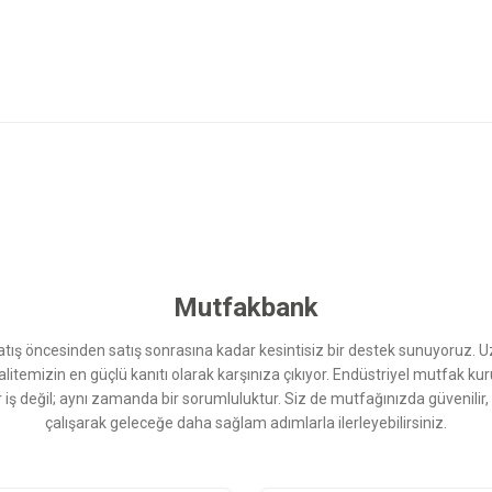
 yetersiz gördüğünüz noktaları öneri formunu kullanarak tarafımıza iletebilirsini
Bu ürüne ilk yorumu siz yapın!
Yorum Yaz
Mutfakbank
ış öncesinden satış sonrasına kadar kesintisiz bir destek sunuyoruz. 
kalitemizin en güçlü kanıtı olarak karşınıza çıkıyor. Endüstriyel mutfak 
r iş değil; aynı zamanda bir sorumluluktur. Siz de mutfağınızda güvenilir
çalışarak geleceğe daha sağlam adımlarla ilerleyebilirsiniz.