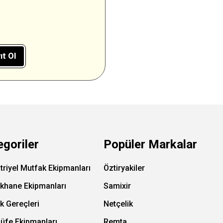
ıt Ol
egoriler
Popüler Markalar
triyel Mutfak Ekipmanları
Öztiryakiler
ıkhane Ekipmanları
Samixir
k Gereçleri
Netçelik
Büfe Ekipmanları
Remta