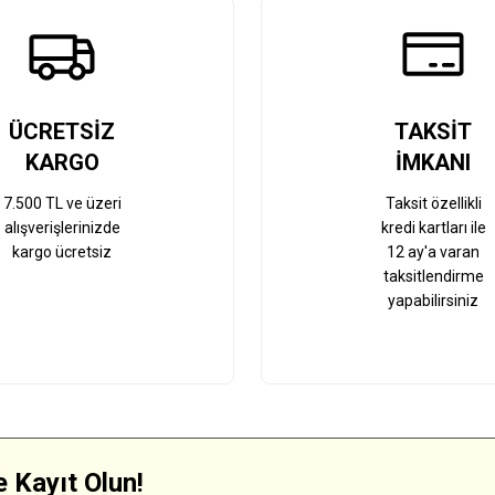
Gönder
ÜCRETSİZ
TAKSİT
KARGO
İMKANI
7.500 TL ve üzeri
Taksit özellikli
alışverişlerinizde
kredi kartları ile
kargo ücretsiz
12 ay'a varan
taksitlendirme
yapabilirsiniz
 Kayıt Olun!