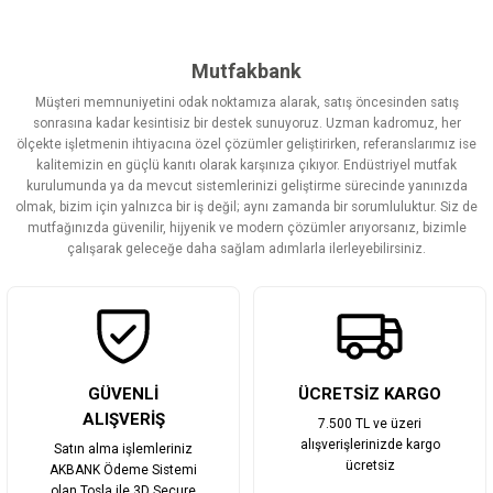
Bu ürünün fiyat bilgisi, resim, ürün açıklamalarında ve diğer
konularda yetersiz gördüğünüz noktaları öneri formunu kullanarak
tarafımıza iletebilirsiniz.
Görüş ve önerileriniz için teşekkür ederiz.
Mutfakbank
Müşteri memnuniyetini odak noktamıza alarak, satış öncesinden satış
Ürün resmi kalitesiz, bozuk veya görüntülenemiyor.
sonrasına kadar kesintisiz bir destek sunuyoruz. Uzman kadromuz, her
ölçekte işletmenin ihtiyacına özel çözümler geliştirirken, referanslarımız ise
Ürün açıklamasında eksik bilgiler bulunuyor.
kalitemizin en güçlü kanıtı olarak karşınıza çıkıyor. Endüstriyel mutfak
Ürün bilgilerinde hatalar bulunuyor.
kurulumunda ya da mevcut sistemlerinizi geliştirme sürecinde yanınızda
olmak, bizim için yalnızca bir iş değil; aynı zamanda bir sorumluluktur. Siz de
Ürün fiyatı diğer sitelerden daha pahalı.
mutfağınızda güvenilir, hijyenik ve modern çözümler arıyorsanız, bizimle
Bu ürüne benzer farklı alternatifler olmalı.
çalışarak geleceğe daha sağlam adımlarla ilerleyebilirsiniz.
Gönder
GÜVENLİ
ÜCRETSİZ KARGO
ALIŞVERİŞ
7.500 TL ve üzeri
alışverişlerinizde kargo
Satın alma işlemleriniz
ücretsiz
AKBANK Ödeme Sistemi
olan Tosla ile 3D Secure