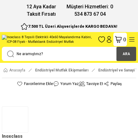
12 Aya Kadar
Müşteri Hizmetleri: 0
Taksit Fırsatı
534 873 67 04
7.500 TL Üzeri Alışverişlerde KARGO BEDAVA!
(
)
ARA
Anasayfa
Endüstriyel Mutfak Ekipmanları
Endüstriyel ve Sanayi Ti
Yorum Yaz
Tavsiye Et
Paylaş
Inoxclass