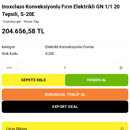
Inoxclass Konveksiyonlu Fırın Elektrikli GN 1/1 20
Tepsili, S-20E
0 yorumu gör - Yorum Yap
204.656,58 TL
Kategori
Elektrikli Konveksiyonlu Fırınlar
Stok Kodu
S-20E
SEPETE EKLE
HEMEN AL
KURUMSAL TEKLİF AL
EXPORT DEAL
Ürün Bilgisi