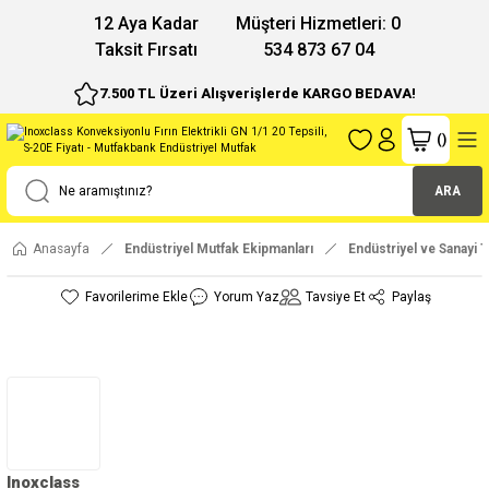
12 Aya Kadar
Müşteri Hizmetleri: 0
Taksit Fırsatı
534 873 67 04
7.500 TL Üzeri Alışverişlerde KARGO BEDAVA!
(
)
ARA
Anasayfa
Endüstriyel Mutfak Ekipmanları
Endüstriyel ve Sanayi Ti
Yorum Yaz
Tavsiye Et
Paylaş
Inoxclass