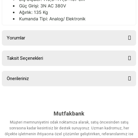
Güç Girişi: 3N AC 380V
Ağırlık: 135 Kg
Kumanda Tipi: Analog/ Elektronik
Yorumlar
Taksit Seçenekleri
Bu ürüne ilk yorumu siz yapın!
Önerileriniz
Yorum Yaz
Bu ürünün fiyat bilgisi, resim, ürün açıklamalarında ve diğer
konularda yetersiz gördüğünüz noktaları öneri formunu kullanarak
tarafımıza iletebilirsiniz.
Görüş ve önerileriniz için teşekkür ederiz.
Mutfakbank
Müşteri memnuniyetini odak noktamıza alarak, satış öncesinden satış
Ürün resmi kalitesiz, bozuk veya görüntülenemiyor.
sonrasına kadar kesintisiz bir destek sunuyoruz. Uzman kadromuz, her
ölçekte işletmenin ihtiyacına özel çözümler geliştirirken, referanslarımız ise
Ürün açıklamasında eksik bilgiler bulunuyor.