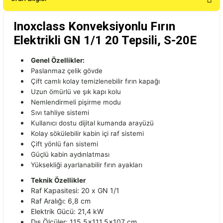
Inoxclass Konveksiyonlu Fırın
Elektrikli GN 1/1 20 Tepsili, S-20E
Genel Özellikler:
Paslanmaz çelik gövde
Çift camlı kolay temizlenebilir fırın kapağı
Uzun ömürlü ve şık kapı kolu
Nemlendirmeli pişirme modu
Sıvı tahliye sistemi
Kullanıcı dostu dijital kumanda arayüzü
Kolay sökülebilir kabin içi raf sistemi
Çift yönlü fan sistemi
Güçlü kabin aydınlatması
Yüksekliği ayarlanabilir fırın ayakları
Teknik Özellikler
Raf Kapasitesi: 20 x GN 1/1
Raf Aralığı: 6,8 cm
Elektrik Gücü: 21,4 kW
Dış Ölçüler: 115,5x111,5x107 cm