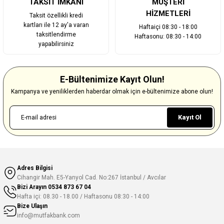
TAKSİT İMKANI
MÜŞTERİ
HİZMETLERİ
Taksit özellikli kredi
kartları ile 12 ay'a varan
Haftaiçi 08:30 - 18:00
taksitlendirme
Haftasonu: 08:30 - 14:00
yapabilirsiniz
E-Bültenimize Kayıt Olun!
Kampanya ve yeniliklerden haberdar olmak için e-bültenimize abone olun!
Kayıt Ol
Adres Bilgisi
Cihangir Mah. E5-Yanyol Cad. No:267 İstanbul / Avcılar
Bizi Arayın
0534 873 67 04
Hafta içi: 08.30 - 18.00 / Haftasonu 08:30 - 14:00
Bize Ulaşın
info@mutfakbank.com