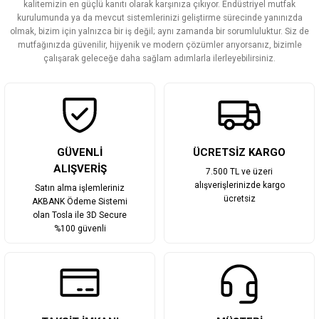
kalitemizin en güçlü kanıtı olarak karşınıza çıkıyor. Endüstriyel mutfak
Ürün bilgilerinde hatalar bulunuyor.
kurulumunda ya da mevcut sistemlerinizi geliştirme sürecinde yanınızda
olmak, bizim için yalnızca bir iş değil; aynı zamanda bir sorumluluktur. Siz de
Ürün fiyatı diğer sitelerden daha pahalı.
mutfağınızda güvenilir, hijyenik ve modern çözümler arıyorsanız, bizimle
Bu ürüne benzer farklı alternatifler olmalı.
çalışarak geleceğe daha sağlam adımlarla ilerleyebilirsiniz.
Gönder
GÜVENLİ
ÜCRETSİZ KARGO
ALIŞVERİŞ
7.500 TL ve üzeri
alışverişlerinizde kargo
Satın alma işlemleriniz
ücretsiz
AKBANK Ödeme Sistemi
olan Tosla ile 3D Secure
%100 güvenli