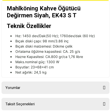
Mahlköning Kahve Öğütücü
Değirmen Siyah, EK43 S T
Teknik Özellikler
Hız: 1450 dev/
Dak
(50 Hz); 1760dev/
dak
(60 Hz)
Bı
çak diski çap
ı: 98 mm/3.86 in
ç
B
ı
çak diski malzemesi: Dökme çelik
Ortalama ö
ğ
ütme kapasitesi: CA. 25 g/s
Hazne Kapasitesi: CA.800 gr/ca 1,76 libre
Maks.nominal güç: 1300 W
Boyutlar: 23x68x41 cm
Net ağırlık: 24,5 kg
Yorumlar
Taksit Seçenekleri
Bu ürüne ilk yorumu siz yapın!