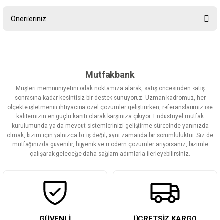
Önerileriniz
Yorum Yaz
Bu ürünün fiyat bilgisi, resim, ürün açıklamalarında ve diğer
konularda yetersiz gördüğünüz noktaları öneri formunu kullanarak
tarafımıza iletebilirsiniz.
Görüş ve önerileriniz için teşekkür ederiz.
Mutfakbank
Müşteri memnuniyetini odak noktamıza alarak, satış öncesinden satış
Ürün resmi kalitesiz, bozuk veya görüntülenemiyor.
sonrasına kadar kesintisiz bir destek sunuyoruz. Uzman kadromuz, her
ölçekte işletmenin ihtiyacına özel çözümler geliştirirken, referanslarımız ise
Ürün açıklamasında eksik bilgiler bulunuyor.
kalitemizin en güçlü kanıtı olarak karşınıza çıkıyor. Endüstriyel mutfak
Ürün bilgilerinde hatalar bulunuyor.
kurulumunda ya da mevcut sistemlerinizi geliştirme sürecinde yanınızda
olmak, bizim için yalnızca bir iş değil; aynı zamanda bir sorumluluktur. Siz de
Ürün fiyatı diğer sitelerden daha pahalı.
mutfağınızda güvenilir, hijyenik ve modern çözümler arıyorsanız, bizimle
Bu ürüne benzer farklı alternatifler olmalı.
çalışarak geleceğe daha sağlam adımlarla ilerleyebilirsiniz.
Gönder
GÜVENLİ
ÜCRETSİZ KARGO