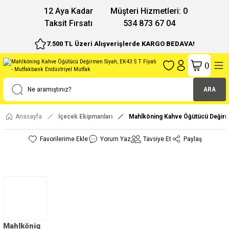
12 Aya Kadar
Müşteri Hizmetleri: 0
Taksit Fırsatı
534 873 67 04
7.500 TL Üzeri Alışverişlerde KARGO BEDAVA!
(
)
ARA
Anasayfa
İçecek Ekipmanları
Mahlköning Kahve Öğütücü Değirm
Yorum Yaz
Tavsiye Et
Paylaş
Mahlkönig