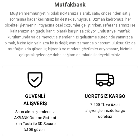
Görüş ve önerileriniz için teşekkür ederiz.
Mutfakbank
Müşteri memnuniyetini odak noktamıza alarak, satış öncesinden satış
Ürün resmi kalitesiz, bozuk veya görüntülenemiyor.
sonrasına kadar kesintisiz bir destek sunuyoruz. Uzman kadromuz, her
ölçekte işletmenin ihtiyacına özel çözümler geliştirirken, referanslarımız ise
Ürün açıklamasında eksik bilgiler bulunuyor.
kalitemizin en güçlü kanıtı olarak karşınıza çıkıyor. Endüstriyel mutfak
Ürün bilgilerinde hatalar bulunuyor.
kurulumunda ya da mevcut sistemlerinizi geliştirme sürecinde yanınızda
olmak, bizim için yalnızca bir iş değil; aynı zamanda bir sorumluluktur. Siz de
Ürün fiyatı diğer sitelerden daha pahalı.
mutfağınızda güvenilir, hijyenik ve modern çözümler arıyorsanız, bizimle
Bu ürüne benzer farklı alternatifler olmalı.
çalışarak geleceğe daha sağlam adımlarla ilerleyebilirsiniz.
Gönder
GÜVENLİ
ÜCRETSİZ KARGO
ALIŞVERİŞ
7.500 TL ve üzeri
alışverişlerinizde kargo
Satın alma işlemleriniz
ücretsiz
AKBANK Ödeme Sistemi
olan Tosla ile 3D Secure
%100 güvenli