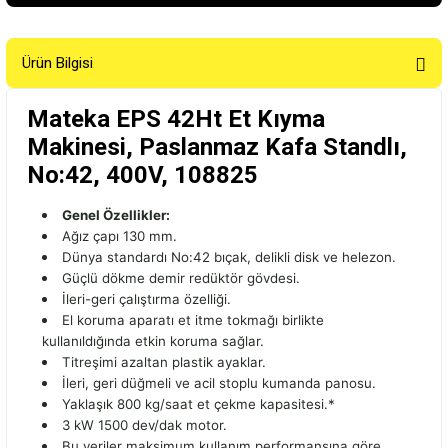
Ürün Bilgisi
Mateka EPS 42Ht Et Kıyma
Makinesi, Paslanmaz Kafa Standlı,
No:42, 400V, 108825
Genel Özellikler:
Ağız çapı 130 mm.
Dünya standardı No:42 bıçak, delikli disk ve helezon.
Güçlü dökme demir redüktör gövdesi.
İleri-geri çalıştırma özelliği.
El koruma aparatı et itme tokmağı birlikte
kullanıldığında etkin koruma sağlar.
Titreşimi azaltan plastik ayaklar.
İleri, geri düğmeli ve acil stoplu kumanda panosu.
Yaklaşık 800 kg/saat et çekme kapasitesi.*
3 kW 1500 dev/dak motor.
Bu veriler maksimum kullanım performansına göre