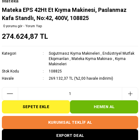
Mateka
Mateka EPS 42Ht Et Kıyma Makinesi, Paslanmaz
Kafa Standlı, No:42, 400V, 108825
0 yorumu gör - Yorum Yap
274.624,87 TL
Kategori
Soğutmasız Kıyma Makineleri
,
Endüstriyel Mutfak
Ekipmanları
,
Mateka Kıyma Makinası
,
Kıyma
Makineleri
Stok Kodu
108825
Havale
269.132,37 TL (%2,00 havale indirimi)
SEPETE EKLE
HEMEN AL
KURUMSAL TEKLİF AL
EXPORT DEAL