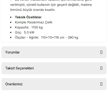
verilmiştir, sürekli kullanım için geçerli değildir, makine
ömrünü büyük oranda kısaltır.
Teknik Özellikler
Komple Paslanmaz Çelik
Kapasite: 1150 kg
Güç: 5.0 kW
Ölçüler - Ağırlık: 110x70x116 cm - 390 kg
Yorumlar
Taksit Seçenekleri
Bu ürüne ilk yorumu siz yapın!
Önerileriniz
Yorum Yaz
Bu ürünün fiyat bilgisi, resim, ürün açıklamalarında ve diğer
konularda yetersiz gördüğünüz noktaları öneri formunu kullanarak
tarafımıza iletebilirsiniz.