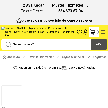
12 Aya Kadar
Müşteri Hizmetleri: 0
Taksit Fırsatı
534 873 67 04
7.500 TL Üzeri Alışverişlerde KARGO BEDAVA!
(
)
ARA
Anasayfa
Hazırlık Ekipmanları
Kıyma Makineleri
Soğutmasız
Yorum Yaz
Tavsiye Et
Paylaş