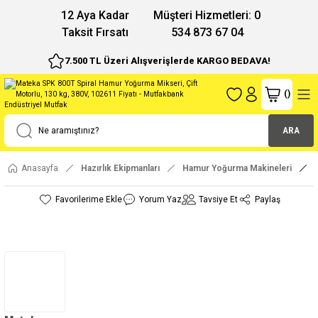
12 Aya Kadar
Müşteri Hizmetleri: 0
Taksit Fırsatı
534 873 67 04
7.500 TL Üzeri Alışverişlerde KARGO BEDAVA!
(
)
ARA
Anasayfa
Hazırlık Ekipmanları
Hamur Yoğurma Makineleri
Yorum Yaz
Tavsiye Et
Paylaş