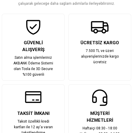
Bu ürüne benzer farklı alternatifler olmalı.
çalışarak geleceğe daha sağlam adımlarla ilerleyebilirsiniz.
Gönder
GÜVENLİ
ÜCRETSİZ KARGO
ALIŞVERİŞ
7.500 TL ve üzeri
alışverişlerinizde kargo
Satın alma işlemleriniz
ücretsiz
AKBANK Ödeme Sistemi
olan Tosla ile 3D Secure
%100 güvenli
TAKSİT İMKANI
MÜŞTERİ
HİZMETLERİ
Taksit özellikli kredi
kartları ile 12 ay'a varan
Haftaiçi 08:30 - 18:00
taksitlendirme