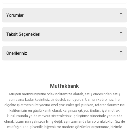
Yorumlar
Taksit Seçenekleri
Bu ürüne ilk yorumu siz yapın!
Önerileriniz
Yorum Yaz
Bu ürünün fiyat bilgisi, resim, ürün açıklamalarında ve diğer
konularda yetersiz gördüğünüz noktaları öneri formunu kullanarak
tarafımıza iletebilirsiniz.
Görüş ve önerileriniz için teşekkür ederiz.
Mutfakbank
Müşteri memnuniyetini odak noktamıza alarak, satış öncesinden satış
Ürün resmi kalitesiz, bozuk veya görüntülenemiyor.
sonrasına kadar kesintisiz bir destek sunuyoruz. Uzman kadromuz, her
ölçekte işletmenin ihtiyacına özel çözümler geliştirirken, referanslarımız ise
Ürün açıklamasında eksik bilgiler bulunuyor.
kalitemizin en güçlü kanıtı olarak karşınıza çıkıyor. Endüstriyel mutfak
Ürün bilgilerinde hatalar bulunuyor.
kurulumunda ya da mevcut sistemlerinizi geliştirme sürecinde yanınızda
olmak, bizim için yalnızca bir iş değil; aynı zamanda bir sorumluluktur. Siz de
Ürün fiyatı diğer sitelerden daha pahalı.
mutfağınızda güvenilir, hijyenik ve modern çözümler arıyorsanız, bizimle