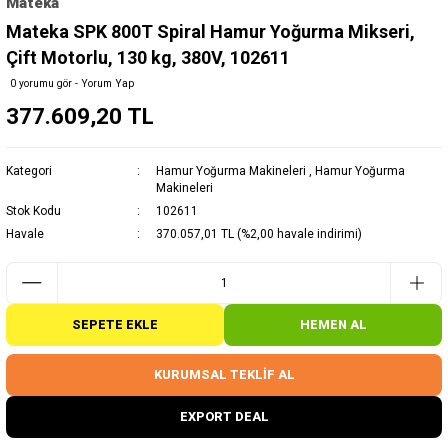
Mateka
Mateka SPK 800T Spiral Hamur Yoğurma Mikseri,
Çift Motorlu, 130 kg, 380V, 102611
0 yorumu gör - Yorum Yap
377.609,20 TL
Kategori
Hamur Yoğurma Makineleri
,
Hamur Yoğurma
Makineleri
Stok Kodu
102611
Havale
370.057,01 TL (%2,00 havale indirimi)
SEPETE EKLE
HEMEN AL
KURUMSAL TEKLİF AL
EXPORT DEAL