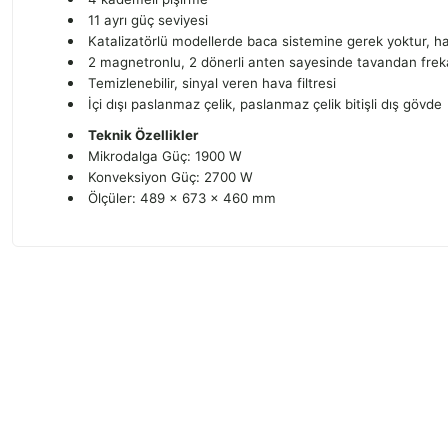
11 ayrı güç seviyesi
Katalizatörlü modellerde baca sistemine gerek yoktur, h
2 magnetronlu, 2 dönerli anten sayesinde tavandan fre
Temizlenebilir, sinyal veren hava filtresi
İçi dışı paslanmaz çelik, paslanmaz çelik bitişli dış gövde
Teknik Özellikler
Mikrodalga Güç: 1900 W
Konveksiyon Güç: 2700 W
Ölçüler: 489 x 673 x 460 mm
Bu ürünün fiyat bilgisi, resim, ürün açıklamalarında ve diğer konularda
Görüş ve önerileriniz için teşekkür ederiz.
Ürün resmi kalitesiz, bozuk veya görüntülenemiyor.
Ürün açıklamasında eksik bilgiler bulunuyor.
Ürün bilgilerinde hatalar bulunuyor.
Ürün fiyatı diğer sitelerden daha pahalı.