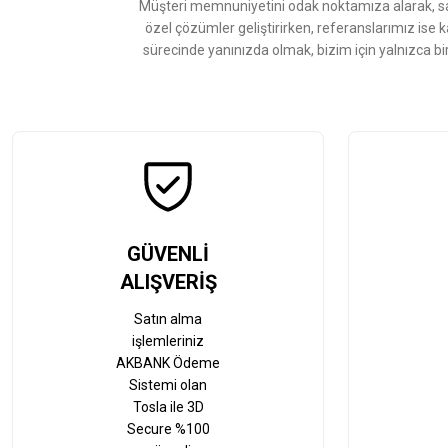
Müşteri memnuniyetini odak noktamıza alarak, sat
Bu ürüne benzer farklı alternatifler olmalı.
özel çözümler geliştirirken, referanslarımız ise 
sürecinde yanınızda olmak, bizim için yalnızca bi
GÜVENLİ
ALIŞVERİŞ
Satın alma
işlemleriniz
AKBANK Ödeme
Sistemi olan
Tosla ile 3D
Secure %100