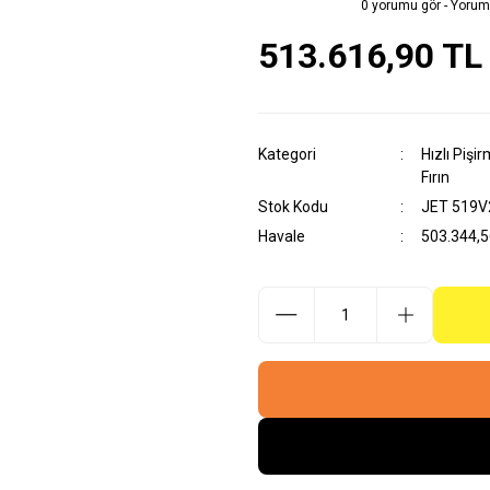
0 yorumu gör - Yorum
513.616,90 TL
Kategori
Hızlı Pişir
Fırın
Stok Kodu
JET 519V
Havale
503.344,56