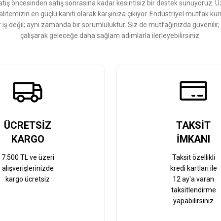
ış öncesinden satış sonrasına kadar kesintisiz bir destek sunuyoruz. 
kalitemizin en güçlü kanıtı olarak karşınıza çıkıyor. Endüstriyel mutfak 
r iş değil; aynı zamanda bir sorumluluktur. Siz de mutfağınızda güvenilir
çalışarak geleceğe daha sağlam adımlarla ilerleyebilirsiniz.
Gönder
ÜCRETSİZ
TAKSİT
KARGO
İMKANI
7.500 TL ve üzeri
Taksit özellikli
alışverişlerinizde
kredi kartları ile
kargo ücretsiz
12 ay'a varan
taksitlendirme
yapabilirsiniz