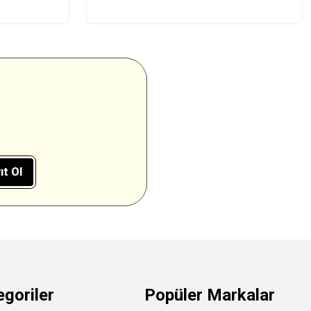
ıt Ol
egoriler
Popüler Markalar