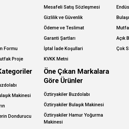
Mesafeli Satış Sözleşmesi
Endüs
Gizlilik ve Güvenlik
Bulaş
Ödeme ve Teslimat
Mutfa
Garanti Şartları
Açık 
im Formu
İptal İade Koşullari
Çok S
utfak Proje
KVKK Metni
Kategoriler
Öne Çıkan Markalara
Göre Ürünler
uzdolabı
Öztiryakiler Buzdolabı
ulaşık Makinesi
Öztiryakiler Bulaşık Makinesi
rın
Öztiryakiler Hamur Yoğurma
Derin Dondurucu
Makinesi