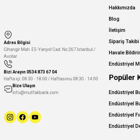
Hakkımızda
Blog
İletişim
Sipariş Takibi
Adres Bilgisi
Cihangir Mah. E5-Yanyol Cad. No:267 İstanbul /
Havale Bildir
Avcılar
Endüstriyel M
Bizi Arayın
0534 873 67 04
Popüler 
Hafta içi: 08.30 - 18.00 / Haftasonu 08:30 - 14:00
Bize Ulaşın
Endüstriyel B
info@mutfakbank.com
Endüstriyel B
Endüstriyel Fı
Endüstriyel 