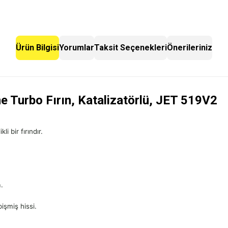
Ürün Bilgisi
Yorumlar
Taksit Seçenekleri
Önerileriniz
 Turbo Fırın, Katalizatörlü, JET 519V2
 bir fırındır.
.
pişmiş hissi.