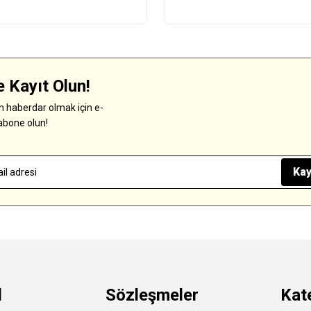
 Kayıt Olun!
 haberdar olmak için e-
abone olun!
Kay
l
Sözleşmeler
Kat