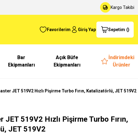
Kargo Takibi
Favorilerim
Giriş Yap
Sepetim
(
)
Bar
Açık Büfe
İndirimdeki
Ekipmanları
Ekipmanları
Ürünler
ter JET 519V2 Hızlı Pişirme Turbo Fırın, Katalizatörlü, JET 519V2
 JET 519V2 Hızlı Pişirme Turbo Fırın,
lü, JET 519V2