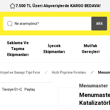
7.500 TL Üzeri Alışverişlerde KARGO BEDAVA!
ARA
Saklama Ve
İçecek
Mutfak
Taşıma
Ekipmanları
Gereçleri
Ekipmanları
riyel ve Sanayi Tipi Fırın
Hızlı Pişirme Fırınları
Menumas
Menumaster
Tavsiye Et
Paylaş
Menumaster
Katalizatör