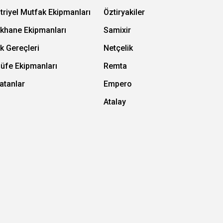
triyel Mutfak Ekipmanları
Öztiryakiler
ıkhane Ekipmanları
Samixir
k Gereçleri
Netçelik
Büfe Ekipmanları
Remta
atanlar
Empero
Atalay