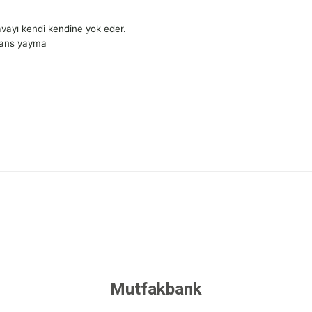
avayı kendi kendine yok eder.
kans yayma
 yetersiz gördüğünüz noktaları öneri formunu kullanarak tarafımıza iletebilirsini
Bu ürüne ilk yorumu siz yapın!
Yorum Yaz
Mutfakbank