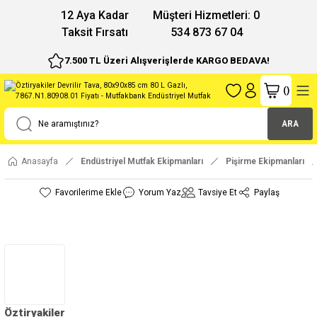
12 Aya Kadar
Müşteri Hizmetleri: 0
Taksit Fırsatı
534 873 67 04
7.500 TL Üzeri Alışverişlerde KARGO BEDAVA!
(
)
ARA
Anasayfa
Endüstriyel Mutfak Ekipmanları
Pişirme Ekipmanları
Yorum Yaz
Tavsiye Et
Paylaş
Öztiryakiler