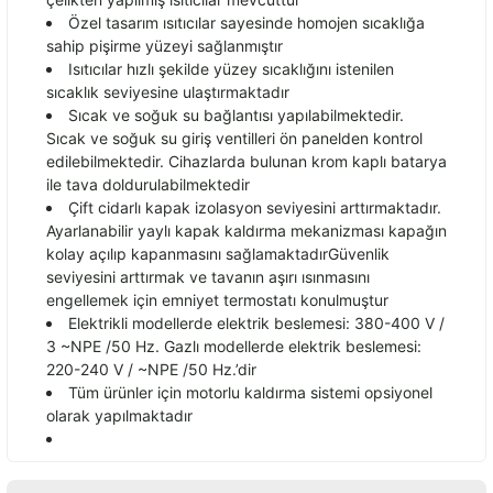
Özel tasar
ım ısıtıcılar sayesinde homojen sıcaklığa
sahip pişirme y
üzeyi sa
ğlanmıştır
Isıtıcılar hızlı şekilde y
üzey s
ıcaklığını istenilen
sıcaklık seviyesine ulaştırmaktadır
Sıcak ve soğuk su bağlantısı yapılabilmektedir.
Sıcak ve soğuk su giriş ventilleri
ön panelden kontrol
edilebilmektedir. Cihazlarda bulunan krom kapl
ı batarya
ile tava doldurulabilmektedir
Çift cidarl
ı kapak izolasyon seviyesini arttırmaktadır.
Ayarlanabilir yaylı kapak kaldırma mekanizması kapağın
kolay a
ç
ılıp kapanmasını sağlamaktadır
G
üvenlik
seviyesini artt
ırmak ve tavanın aşırı ısınmasını
engellemek i
çin emniyet termostat
ı konulmuştur
Elektrikli modellerde elektrik beslemesi: 380-400 V /
3 ~NPE /50 Hz. Gazlı modellerde elektrik beslemesi:
220-240 V / ~NPE /50 Hz.’dir
T
üm ürünler için motorlu kald
ırma sistemi opsiyonel
olarak yapılmaktadır