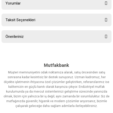
Yorumlar
Taksit Seçenekleri
Bu ürüne ilk yorumu siz yapın!
Önerileriniz
Yorum Yaz
Bu ürünün fiyat bilgisi, resim, ürün açıklamalarında ve diğer
konularda yetersiz gördüğünüz noktaları öneri formunu kullanarak
tarafımıza iletebilirsiniz.
Görüş ve önerileriniz için teşekkür ederiz.
Mutfakbank
Müşteri memnuniyetini odak noktamıza alarak, satış öncesinden satış
Ürün resmi kalitesiz, bozuk veya görüntülenemiyor.
sonrasına kadar kesintisiz bir destek sunuyoruz. Uzman kadromuz, her
ölçekte işletmenin ihtiyacına özel çözümler geliştirirken, referanslarımız ise
Ürün açıklamasında eksik bilgiler bulunuyor.
kalitemizin en güçlü kanıtı olarak karşınıza çıkıyor. Endüstriyel mutfak
Ürün bilgilerinde hatalar bulunuyor.
kurulumunda ya da mevcut sistemlerinizi geliştirme sürecinde yanınızda
olmak, bizim için yalnızca bir iş değil; aynı zamanda bir sorumluluktur. Siz de
Ürün fiyatı diğer sitelerden daha pahalı.
mutfağınızda güvenilir, hijyenik ve modern çözümler arıyorsanız, bizimle
Bu ürüne benzer farklı alternatifler olmalı.
çalışarak geleceğe daha sağlam adımlarla ilerleyebilirsiniz.