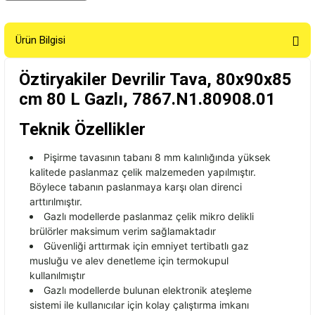
Ürün Bilgisi
Öztiryakiler Devrilir Tava, 80x90x85
cm 80 L Gazlı, 7867.N1.80908.01
Teknik Özellikler
Pi
şirme tavasının tabanı 8 mm kalınlığında y
üksek
kalitede paslanmaz çelik malzemeden yap
ılmıştır.
B
öylece taban
ın paslanmaya karşı olan direnci
arttırılmıştır.
Gazlı modellerde paslanmaz
çelik mikro delikli
brülörler maksimum verim sa
ğlamaktadır
G
üvenli
ği arttırmak i
çin emniyet tertibatl
ı gaz
musluğu ve alev denetleme i
çin termokupul
kullan
ılmıştır
Gazlı modellerde bulunan elektronik ateşleme
sistemi ile kullanıcılar i
çin kolay çal
ıştırma imkanı