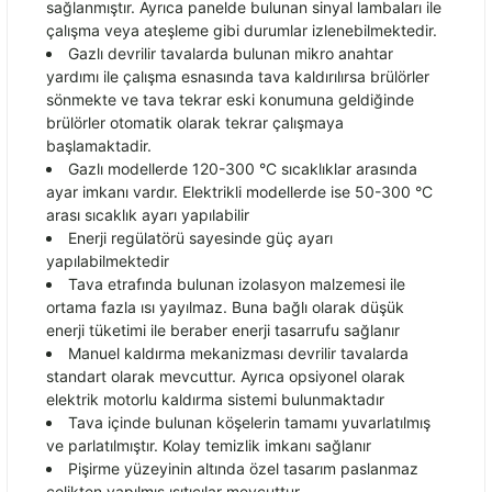
sağlanmıştır. Ayrıca panelde bulunan sinyal lambaları ile
çal
ışma veya ateşleme gibi durumlar izlenebilmektedir.
Gazlı devrilir tavalarda bulunan mikro anahtar
yardımı ile
çal
ışma esnasında tava kaldırılırsa br
ülörler
sönmekte ve tava tekrar eski konumuna geldi
ğinde
br
ülörler otomatik olarak tekrar çal
ışmaya
başlamaktadir.
Gazlı modellerde 120-300
°C s
ıcaklıklar arasında
ayar imkanı vardır. Elektrikli modellerde ise 50-300
°C
aras
ı sıcaklık ayarı yapılabilir
Enerji reg
ülatörü sayesinde güç ayar
ı
yapılabilmektedir
Tava etrafında bulunan izolasyon malzemesi ile
ortama fazla ısı yayılmaz. Buna bağlı olarak d
ü
ş
ük
enerji tüketimi ile beraber enerji tasarrufu sa
ğlanır
Manuel kaldırma mekanizması devrilir tavalarda
standart olarak mevcuttur. Ayrıca opsiyonel olarak
elektrik motorlu kaldırma sistemi bulunmaktadır
Tava i
çinde bulunan kö
şelerin tamamı yuvarlatılmış
ve parlatılmıştır. Kolay temizlik imkanı sağlanır
Pişirme y
üzeyinin alt
ında
özel tasar
ım paslanmaz
çelikten yap
ılmış ısıtıcılar mevcuttur