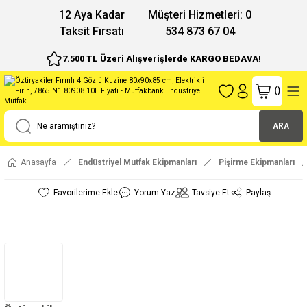
12 Aya Kadar
Müşteri Hizmetleri: 0
Taksit Fırsatı
534 873 67 04
7.500 TL Üzeri Alışverişlerde KARGO BEDAVA!
(
)
ARA
Anasayfa
Endüstriyel Mutfak Ekipmanları
Pişirme Ekipmanları
Yorum Yaz
Tavsiye Et
Paylaş