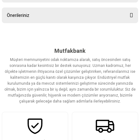
Bu ürüne ilk yorumu siz yapın!
Önerileriniz
Yorum Yaz
Bu ürünün fiyat bilgisi, resim, ürün açıklamalarında ve diğer
konularda yetersiz gördüğünüz noktaları öneri formunu kullanarak
tarafımıza iletebilirsiniz.
Görüş ve önerileriniz için teşekkür ederiz.
Mutfakbank
Müşteri memnuniyetini odak noktamıza alarak, satış öncesinden satış
Ürün resmi kalitesiz, bozuk veya görüntülenemiyor.
sonrasına kadar kesintisiz bir destek sunuyoruz. Uzman kadromuz, her
ölçekte işletmenin ihtiyacına özel çözümler geliştirirken, referanslarımız ise
Ürün açıklamasında eksik bilgiler bulunuyor.
kalitemizin en güçlü kanıtı olarak karşınıza çıkıyor. Endüstriyel mutfak
Ürün bilgilerinde hatalar bulunuyor.
kurulumunda ya da mevcut sistemlerinizi geliştirme sürecinde yanınızda
olmak, bizim için yalnızca bir iş değil; aynı zamanda bir sorumluluktur. Siz de
Ürün fiyatı diğer sitelerden daha pahalı.
mutfağınızda güvenilir, hijyenik ve modern çözümler arıyorsanız, bizimle
Bu ürüne benzer farklı alternatifler olmalı.
çalışarak geleceğe daha sağlam adımlarla ilerleyebilirsiniz.