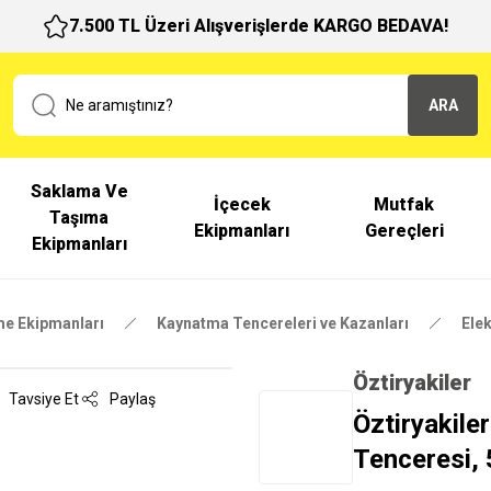
7.500 TL Üzeri Alışverişlerde KARGO BEDAVA!
ARA
Saklama Ve
İçecek
Mutfak
Taşıma
Ekipmanları
Gereçleri
Ekipmanları
me Ekipmanları
Kaynatma Tencereleri ve Kazanları
Elek
Öztiryakiler
Tavsiye Et
Paylaş
Öztiryakile
Tenceresi, 