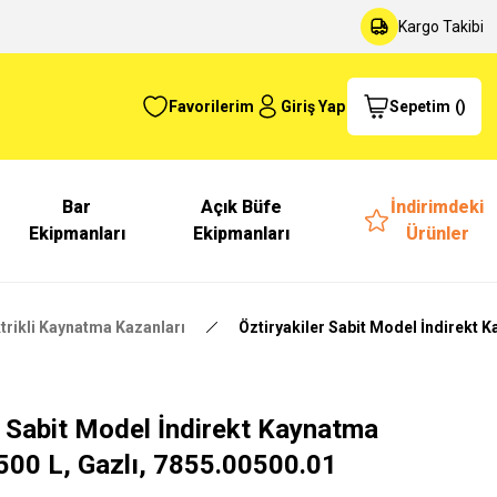
Kargo Takibi
Favorilerim
Giriş Yap
Sepetim
(
)
Bar
Açık Büfe
İndirimdeki
Ekipmanları
Ekipmanları
Ürünler
trikli Kaynatma Kazanları
Öztiryakiler Sabit Model İndirekt 
r Sabit Model İndirekt Kaynatma
500 L, Gazlı, 7855.00500.01