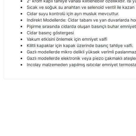
2" krom kaplı tahliye vanası kilitlenebilir
özelliklidir. Is
ı y
Sıcak ve soğuk su anahtarı ve selenoid ventil ile kazan k
Cidar suyu kontrol
ü için ayr
ı musluk mevcuttur.
Indirekt Modellerde: Cidar tabanı ve yan duvarlarda ho
Pişirme sırasında cidarda oluşan basın
çl
ı buhar emniyetl
Cidar basın
ç göstergesi
Vakum etkisini önlemek için emniyet valfi
Kilitli kapaklar için kapak üzerinde bas
ın
ç tahliye valfi.
Gazl
ı modellerde mikro delikli y
üksek verimli paslanmaz
Gazl
ı modellerde elektronik veya piezo
çakmakl
ı ateşl
Incolay malzemeden yapılmış ısıtıcılar emniyet termosta
Bu ürünün fiyat bilgisi, resim, ürün açıklamalarında ve diğer konularda
Görüş ve önerileriniz için teşekkür ederiz.
Ürün resmi kalitesiz, bozuk veya görüntülenemiyor.
Ürün açıklamasında eksik bilgiler bulunuyor.
Ürün bilgilerinde hatalar bulunuyor.