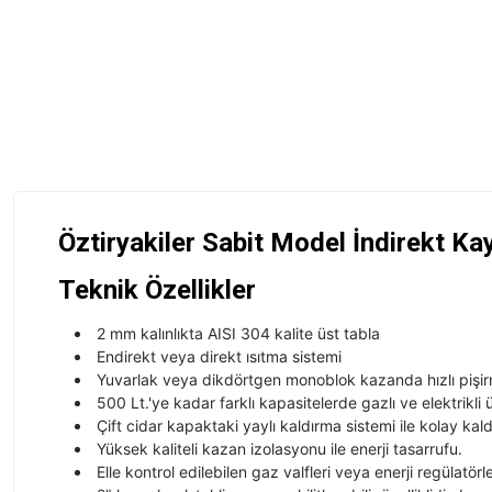
Öztiryakiler Sabit Model İndirekt K
Teknik Özellikler
2 mm kal
ınlıkta AISI 304 kalite
üst tabla
Endirekt veya direkt
ısıtma sistemi
Yuvarlak veya dikd
örtgen monoblok kazanda h
ızlı piş
500 Lt.'ye kadar farklı kapasitelerde gazlı ve elektrikli
Çift cidar kapaktaki yayl
ı kaldırma sistemi ile kolay kal
Y
üksek kaliteli kazan izolasyonu ile enerji tasarrufu.
Elle kontrol edilebilen gaz valfleri veya enerji regülatörler