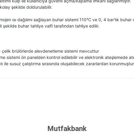
alıtımlı kulp ile kullanıcıya g
üvenli açma/kapama imkan
ı sağlanmıştır.
olay şekilde doldurulabilir.
mojen ısı dağılımı sağlayan buhar sistemi 110
°C ve 0, 4 bar'l
ık buhar 
i şekilde buhar tahliye valfi tarafından tahliye edilir.
 çelik brülörlerde alevdenetleme sistemi mevcuttur
eme sistemi
ön panelden kontrol edilebilir ve elektronik ate
şlemede at
tı ile susuz
çal
ıştırma sırasında oluşabilecek zararlardan korunmuştur
 yetersiz gördüğünüz noktaları öneri formunu kullanarak tarafımıza iletebilirsini
Bu ürüne ilk yorumu siz yapın!
Yorum Yaz
Mutfakbank