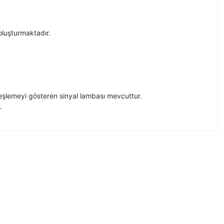
oluşturmaktadır.
eşlemeyi g
österen sinyal lambas
ı mevcuttur.
.
z.