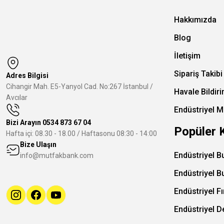
Hakkımızda
Blog
İletişim
Sipariş Takibi
Adres Bilgisi
Cihangir Mah. E5-Yanyol Cad. No:267 İstanbul /
Havale Bildir
Avcılar
Endüstriyel M
Bizi Arayın
0534 873 67 04
Popüler 
Hafta içi: 08.30 - 18.00 / Haftasonu 08:30 - 14:00
Bize Ulaşın
Endüstriyel B
info@mutfakbank.com
Endüstriyel B
Endüstriyel Fı
Endüstriyel 