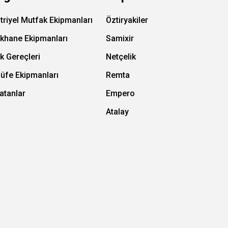
triyel Mutfak Ekipmanları
Öztiryakiler
ıkhane Ekipmanları
Samixir
k Gereçleri
Netçelik
Büfe Ekipmanları
Remta
atanlar
Empero
Atalay