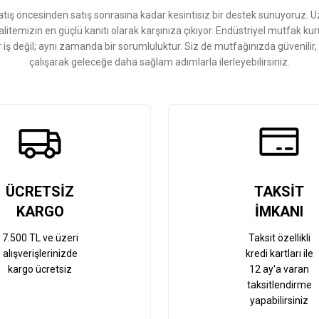
ış öncesinden satış sonrasına kadar kesintisiz bir destek sunuyoruz. 
kalitemizin en güçlü kanıtı olarak karşınıza çıkıyor. Endüstriyel mutfak 
r iş değil; aynı zamanda bir sorumluluktur. Siz de mutfağınızda güvenilir
çalışarak geleceğe daha sağlam adımlarla ilerleyebilirsiniz.
Gönder
ÜCRETSİZ
TAKSİT
KARGO
İMKANI
7.500 TL ve üzeri
Taksit özellikli
alışverişlerinizde
kredi kartları ile
kargo ücretsiz
12 ay'a varan
taksitlendirme
yapabilirsiniz