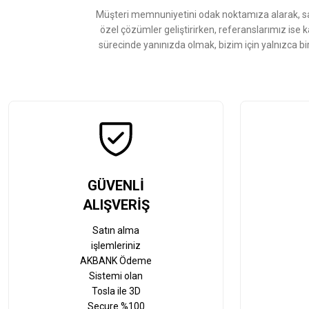
Ürün fiyatı diğer sitelerden daha pahalı.
Müşteri memnuniyetini odak noktamıza alarak, sat
Bu ürüne benzer farklı alternatifler olmalı.
özel çözümler geliştirirken, referanslarımız ise 
sürecinde yanınızda olmak, bizim için yalnızca bi
GÜVENLİ
ALIŞVERİŞ
Satın alma
işlemleriniz
AKBANK Ödeme
Sistemi olan
Tosla ile 3D
Secure %100