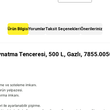
Ürün Bilgisi
Yorumlar
Taksit Seçenekleri
Önerileriniz
aynatma Tenceresi, 500 L, Gazlı, 7855.00
irme ve soteleme imkanı.
ürün yelpazesi.
dırma imkanı.
i ile ayarlanabilir pi
şirme.