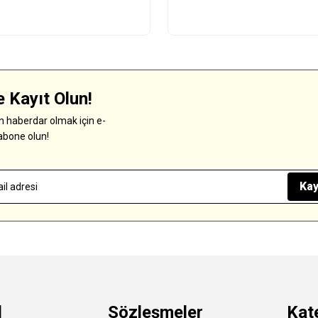
 Kayıt Olun!
 haberdar olmak için e-
abone olun!
Kay
l
Sözleşmeler
Kat