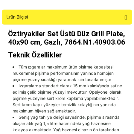
Ürün Bilgisi
Öztiryakiler Set Üstü Düz Grill Plate,
40x90 cm, Gazlı, 7864.N1.40903.06
Teknik Özellikler
T
üm
ızgaralar maksimum
ürün pi
şirme kapasitesi,
m
ükemmel pi
şirme performansının yanında homojen
pişirme y
üzey s
ıcaklığı yaratmak icin tasarlanmıştır
Izgaralarda standart olarak 15 mm kal
ınlığında satine
edilmiş
çelik pi
şirme y
üzeyi mevcuttur. Opsiyonel olarak
pi
şirme y
üzeyine sert krom kaplama yap
ılabilmektedir.
Sert krom kaplı y
üzeyler temizlik kolayl
ığının yanında
maksimum hijyen sağlamaktadır.
Geni
ş yağ tahliye deliği sayesinde, pişirme sırasında
oluşan atık yağ 1,5 litre hacmindeki yağ haznesine
kolayca akmaktadır. Yağ haznesi cihazın
ön taraf
ından