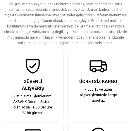
Müşteri memnuniyetini odak noktamıza alarak, satış öncesinden satış
Ürün resmi kalitesiz, bozuk veya görüntülenemiyor.
sonrasına kadar kesintisiz bir destek sunuyoruz. Uzman kadromuz, her
ölçekte işletmenin ihtiyacına özel çözümler geliştirirken, referanslarımız ise
Ürün açıklamasında eksik bilgiler bulunuyor.
kalitemizin en güçlü kanıtı olarak karşınıza çıkıyor. Endüstriyel mutfak
Ürün bilgilerinde hatalar bulunuyor.
kurulumunda ya da mevcut sistemlerinizi geliştirme sürecinde yanınızda
olmak, bizim için yalnızca bir iş değil; aynı zamanda bir sorumluluktur. Siz de
Ürün fiyatı diğer sitelerden daha pahalı.
mutfağınızda güvenilir, hijyenik ve modern çözümler arıyorsanız, bizimle
Bu ürüne benzer farklı alternatifler olmalı.
çalışarak geleceğe daha sağlam adımlarla ilerleyebilirsiniz.
Gönder
GÜVENLİ
ÜCRETSİZ KARGO
ALIŞVERİŞ
7.500 TL ve üzeri
alışverişlerinizde kargo
Satın alma işlemleriniz
ücretsiz
AKBANK Ödeme Sistemi
olan Tosla ile 3D Secure
%100 güvenli