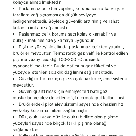
kolayca alınabilmektedir.
Paslanmaz
çelikten yap
ılmış koruma sacı arka ve yan
taraflara yağ sı
çramas
ı en d
ü
ş
ük seviyeye
indirgenmektedir. Böylece güvenlik artt
ırılmış ve rahat
kullanım imkanı sağlanmıştır.
Paslanmaz
çelik koruma sac
ı kolay
ç
ıkarılabilir ve
bulaşık makinesinde yıkamaya uygundur.
Pi
şirme y
üzeyinin alt
ında paslanmaz
çelikten yap
ılmış
br
ülörler mevcuttur. Termostatik gaz valfi ile kontrol edilen
pi
şirme y
üzey s
ıcaklığı 100-300
°C aras
ında
ayarlanabilmektedir. Bu da optimum gaz t
üketimi ve
yüzeyde istenilen s
ıcaklık dağılımını sağlamaktadır.
G
üveli
ği arttırmak i
çin piezo çakmakl
ı ateşleme sistemi
mevcuttur.
G
üvenli
ği arttırmak i
çin emniyet tertibatl
ı gaz
muslukları ve alev denetleme i
çin termokupul kullan
ılmıştır.
Br
ülörlerdeki pilot alev sistemi sayesinde cihazlar
ı hızlı
ve kolay kullanma imkanı sağlanmıştır
D
üz, oluklu veya düz ile oluklu birlikte olan pi
şirme
y
üzeyleri sayesinde birçok farkl
ı pişirme olanağı
sağlamaktadır.
Kullan
ıldıkları ortama daha d
ü
ş
ük
ısı yayılımı veren ve