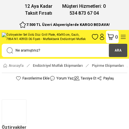
12 Aya Kadar
Müşteri Hizmetleri: 0
Taksit Fırsatı
534 873 67 04
7.500 TL Üzeri Alışverişlerde KARGO BEDAVA!
(
)
ARA
Anasayfa
Endüstriyel Mutfak Ekipmanları
Pişirme Ekipmanları
Yorum Yaz
Tavsiye Et
Paylaş
Öztiryakiler