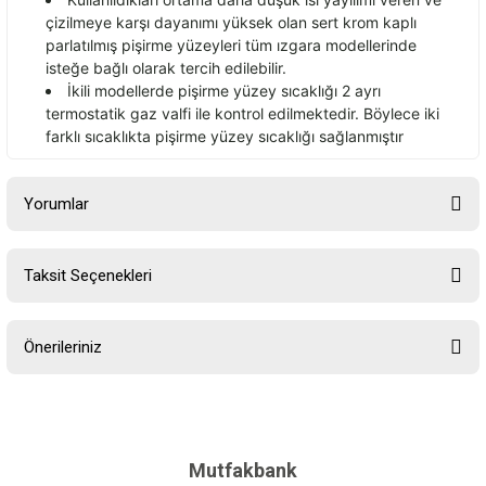
çizilmeye kar
şı dayanımı y
üksek olan sert krom kapl
ı
parlatılmış pişirme y
üzeyleri tüm
ızgara modellerinde
isteğe bağlı olarak tercih edilebilir.
İkili modellerde pişirme y
üzey s
ıcaklığı 2 ayrı
termostatik gaz valfi ile kontrol edilmektedir. B
öylece iki
farkl
ı sıcaklıkta pişirme y
üzey s
ıcaklığı sağlanmıştır
Yorumlar
Taksit Seçenekleri
Bu ürüne ilk yorumu siz yapın!
Önerileriniz
Yorum Yaz
Bu ürünün fiyat bilgisi, resim, ürün açıklamalarında ve diğer
konularda yetersiz gördüğünüz noktaları öneri formunu kullanarak
tarafımıza iletebilirsiniz.
Görüş ve önerileriniz için teşekkür ederiz.
Mutfakbank