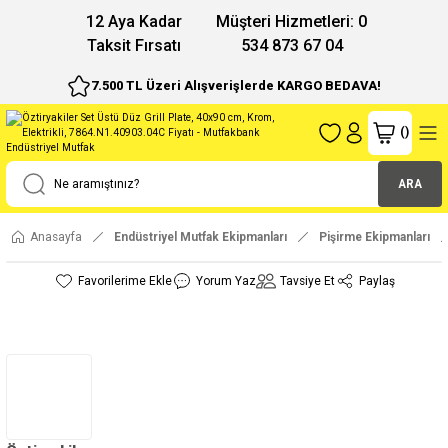
12 Aya Kadar
Müşteri Hizmetleri: 0
Taksit Fırsatı
534 873 67 04
7.500 TL Üzeri Alışverişlerde KARGO BEDAVA!
(
)
ARA
Anasayfa
Endüstriyel Mutfak Ekipmanları
Pişirme Ekipmanları
Yorum Yaz
Tavsiye Et
Paylaş