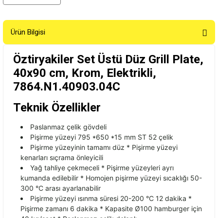
Ürün Bilgisi
Öztiryakiler Set Üstü Düz Grill Plate,
40x90 cm, Krom, Elektrikli,
7864.N1.40903.04C
Teknik Özellikler
Paslanmaz
çelik gövdeli
Pi
şirme y
üzeyi 795 *650 *15 mm ST 52 çelik
Pi
şirme y
üzeyinin tamam
ı d
üz * Pi
şirme y
üzeyi
kenarlar
ı sı
çrama önleyicili
Ya
ğ tahliye
çekmeceli * Pi
şirme y
üzeyleri ayr
ı
kumanda edilebilir * Homojen pişirme y
üzeyi s
ıcaklığı 50-
300
°C aras
ı ayarlanabilir
Pişirme y
üzeyi
ısınma s
üresi 20-200 °C 12 dakika *
Pi
şirme zamanı 6 dakika * Kapasite
Ø100 hamburger için