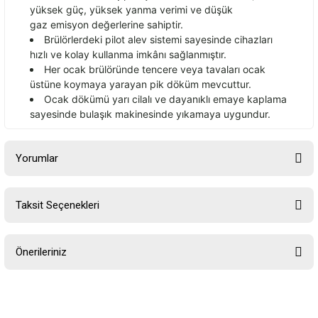
yüksek güç, yüksek yanma verimi ve dü
ş
ük
gaz
emisyon de
ğerlerine sahiptir.
Br
ülörlerdeki pilot alev sistemi sayesinde cihazlar
ı
hızlı ve kolay kullanma imk
ân
ı
sağlanmıştır.
Her ocak br
ülöründe tencere veya tavalar
ı ocak
üstüne koymaya yarayan pik döküm mevcuttur.
Ocak dökümü yar
ı cilalı ve dayanıklı emaye kaplama
sayesinde bulaşık makinesinde yıkamaya
uygundur.
Yorumlar
Taksit Seçenekleri
Bu ürüne ilk yorumu siz yapın!
Önerileriniz
Yorum Yaz
Bu ürünün fiyat bilgisi, resim, ürün açıklamalarında ve diğer
konularda yetersiz gördüğünüz noktaları öneri formunu kullanarak
tarafımıza iletebilirsiniz.