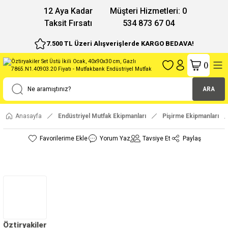
12 Aya Kadar
Müşteri Hizmetleri: 0
Taksit Fırsatı
534 873 67 04
7.500 TL Üzeri Alışverişlerde KARGO BEDAVA!
(
)
ARA
Anasayfa
Endüstriyel Mutfak Ekipmanları
Pişirme Ekipmanları
Yorum Yaz
Tavsiye Et
Paylaş
Öztiryakiler