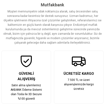
Görüş ve önerileriniz için teşekkür ederiz.
Mutfakbank
Müşteri memnuniyetini odak noktamıza alarak, satış öncesinden satış
Ürün resmi kalitesiz, bozuk veya görüntülenemiyor.
sonrasına kadar kesintisiz bir destek sunuyoruz. Uzman kadromuz, her
ölçekte işletmenin ihtiyacına özel çözümler geliştirirken, referanslarımız ise
Ürün açıklamasında eksik bilgiler bulunuyor.
kalitemizin en güçlü kanıtı olarak karşınıza çıkıyor. Endüstriyel mutfak
Ürün bilgilerinde hatalar bulunuyor.
kurulumunda ya da mevcut sistemlerinizi geliştirme sürecinde yanınızda
olmak, bizim için yalnızca bir iş değil; aynı zamanda bir sorumluluktur. Siz de
Ürün fiyatı diğer sitelerden daha pahalı.
mutfağınızda güvenilir, hijyenik ve modern çözümler arıyorsanız, bizimle
Bu ürüne benzer farklı alternatifler olmalı.
çalışarak geleceğe daha sağlam adımlarla ilerleyebilirsiniz.
Gönder
GÜVENLİ
ÜCRETSİZ KARGO
ALIŞVERİŞ
7.500 TL ve üzeri
alışverişlerinizde kargo
Satın alma işlemleriniz
ücretsiz
AKBANK Ödeme Sistemi
olan Tosla ile 3D Secure
%100 güvenli