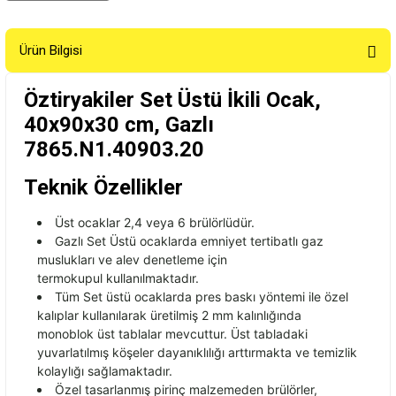
Ürün Bilgisi
Öztiryakiler Set Üstü İkili Ocak,
40x90x30 cm, Gazlı
7865.N1.40903.20
Teknik Özellikler
Üst ocaklar 2,4 veya 6 brülörlüdür.
Gazl
ı Set
Üstü ocaklarda emniyet tertibatl
ı gaz
muslukları ve alev denetleme i
çin
termokupul
kullan
ılmaktadır.
T
üm Set üstü ocaklarda pres bask
ı y
öntemi ile özel
kal
ıplar kullanılarak
üretilmi
ş 2 mm
kalınlığında
monoblok
üst tablalar mevcuttur. Üst tabladaki
yuvarlat
ılmış k
ö
şeler
dayanıklılığı arttırmakta ve temizlik
kolaylığı sağlamaktadır.
Özel tasarlanm
ış pirin
ç malzemeden brülörler,