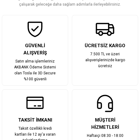
Bu ürüne benzer farklı alternatifler olmalı.
çalışarak geleceğe daha sağlam adımlarla ilerleyebilirsiniz.
Gönder
GÜVENLİ
ÜCRETSİZ KARGO
ALIŞVERİŞ
7.500 TL ve üzeri
alışverişlerinizde kargo
Satın alma işlemleriniz
ücretsiz
AKBANK Ödeme Sistemi
olan Tosla ile 3D Secure
%100 güvenli
TAKSİT İMKANI
MÜŞTERİ
HİZMETLERİ
Taksit özellikli kredi
kartları ile 12 ay'a varan
Haftaiçi 08:30 - 18:00