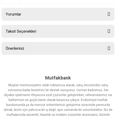
Yorumlar
Taksit Seçenekleri
Bu ürüne ilk yorumu siz yapın!
Önerileriniz
Yorum Yaz
Bu ürünün fiyat bilgisi, resim, ürün açıklamalarında ve diğer
konularda yetersiz gördüğünüz noktaları öneri formunu kullanarak
tarafımıza iletebilirsiniz.
Görüş ve önerileriniz için teşekkür ederiz.
Mutfakbank
Müşteri memnuniyetini odak noktamıza alarak, satış öncesinden satış
Ürün resmi kalitesiz, bozuk veya görüntülenemiyor.
sonrasına kadar kesintisiz bir destek sunuyoruz. Uzman kadromuz, her
ölçekte işletmenin ihtiyacına özel çözümler geliştirirken, referanslarımız ise
Ürün açıklamasında eksik bilgiler bulunuyor.
kalitemizin en güçlü kanıtı olarak karşınıza çıkıyor. Endüstriyel mutfak
Ürün bilgilerinde hatalar bulunuyor.
kurulumunda ya da mevcut sistemlerinizi geliştirme sürecinde yanınızda
olmak, bizim için yalnızca bir iş değil; aynı zamanda bir sorumluluktur. Siz de
Ürün fiyatı diğer sitelerden daha pahalı.
mutfağınızda güvenilir, hijyenik ve modern çözümler arıyorsanız, bizimle