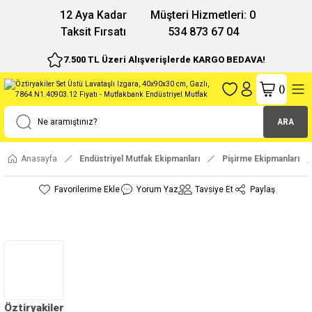
12 Aya Kadar
Müşteri Hizmetleri: 0
Taksit Fırsatı
534 873 67 04
7.500 TL Üzeri Alışverişlerde KARGO BEDAVA!
(
)
ARA
Anasayfa
Endüstriyel Mutfak Ekipmanları
Pişirme Ekipmanları
Yorum Yaz
Tavsiye Et
Paylaş
Öztiryakiler