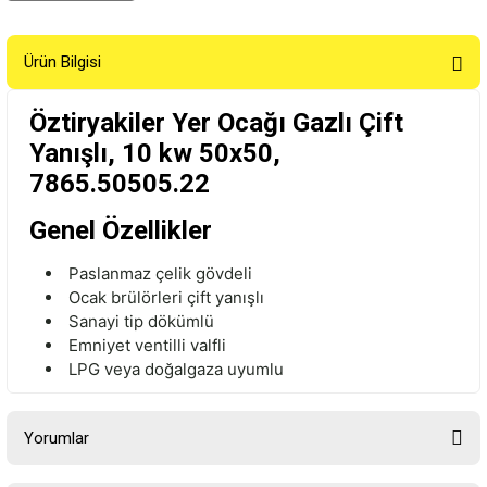
Ürün Bilgisi
Öztiryakiler Yer Ocağı Gazlı Çift
Yanışlı, 10 kw 50x50,
7865.50505.22
Genel Özellikler
Paslanmaz çelik gövdeli
Ocak brülörleri çift
yan
ışlı
Sanayi tip dökümlü
Emniyet
ventilli
valfli
LPG veya doğalgaza uyumlu
Yorumlar