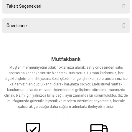
Taksit Seçenekleri
Bu ürüne ilk yorumu siz yapın!
Önerileriniz
Yorum Yaz
Bu ürünün fiyat bilgisi, resim, ürün açıklamalarında ve diğer
konularda yetersiz gördüğünüz noktaları öneri formunu kullanarak
tarafımıza iletebilirsiniz.
Görüş ve önerileriniz için teşekkür ederiz.
Mutfakbank
Müşteri memnuniyetini odak noktamıza alarak, satış öncesinden satış
Ürün resmi kalitesiz, bozuk veya görüntülenemiyor.
sonrasına kadar kesintisiz bir destek sunuyoruz. Uzman kadromuz, her
ölçekte işletmenin ihtiyacına özel çözümler geliştirirken, referanslarımız ise
Ürün açıklamasında eksik bilgiler bulunuyor.
kalitemizin en güçlü kanıtı olarak karşınıza çıkıyor. Endüstriyel mutfak
Ürün bilgilerinde hatalar bulunuyor.
kurulumunda ya da mevcut sistemlerinizi geliştirme sürecinde yanınızda
olmak, bizim için yalnızca bir iş değil; aynı zamanda bir sorumluluktur. Siz de
Ürün fiyatı diğer sitelerden daha pahalı.
mutfağınızda güvenilir, hijyenik ve modern çözümler arıyorsanız, bizimle
Bu ürüne benzer farklı alternatifler olmalı.
çalışarak geleceğe daha sağlam adımlarla ilerleyebilirsiniz.