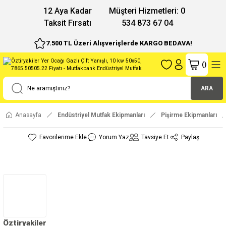
12 Aya Kadar
Müşteri Hizmetleri: 0
Taksit Fırsatı
534 873 67 04
7.500 TL Üzeri Alışverişlerde KARGO BEDAVA!
(
)
ARA
Anasayfa
Endüstriyel Mutfak Ekipmanları
Pişirme Ekipmanları
Yorum Yaz
Tavsiye Et
Paylaş
Öztiryakiler