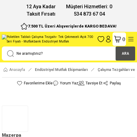
12 Aya Kadar
Müşteri Hizmetleri: 0
Taksit Fırsatı
534 873 67 04
7.500 TL Üzeri Alışverişlerde KARGO BEDAVA!
(
)
ARA
Anasayfa
Endüstriyel Mutfak Ekipmanları
Çalışma Tezgahları ve 
Yorum Yaz
Tavsiye Et
Paylaş
Mazerpa