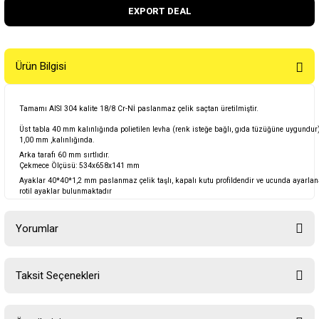
EXPORT DEAL
Ürün Bilgisi
Tamamı AISI 304 kalite 18/8 Cr-Nİ paslanmaz çelik saçtan üretilmiştir.
Üst tabla 40 mm kalınlığında polietilen levha (renk isteğe bağlı, gıda tüzüğüne uygundur)
1,00 mm ,kalınlığında.
Arka tarafı 60 mm sırtlıdır.
Çekmece Ölçüsü: 534x658x141 mm
Ayaklar 40*40*1,2 mm paslanmaz çelik taşlı, kapalı kutu profildendir ve ucunda ayarlana
rotil ayaklar bulunmaktadır
Yorumlar
Taksit Seçenekleri
Bu ürüne ilk yorumu siz yapın!