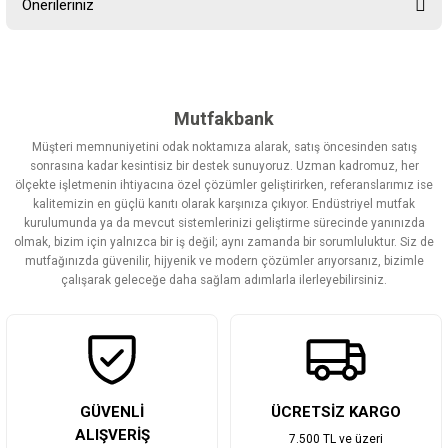
Önerileriniz
Yorum Yaz
Bu ürünün fiyat bilgisi, resim, ürün açıklamalarında ve diğer
konularda yetersiz gördüğünüz noktaları öneri formunu kullanarak
tarafımıza iletebilirsiniz.
Görüş ve önerileriniz için teşekkür ederiz.
Mutfakbank
Müşteri memnuniyetini odak noktamıza alarak, satış öncesinden satış
Ürün resmi kalitesiz, bozuk veya görüntülenemiyor.
sonrasına kadar kesintisiz bir destek sunuyoruz. Uzman kadromuz, her
ölçekte işletmenin ihtiyacına özel çözümler geliştirirken, referanslarımız ise
Ürün açıklamasında eksik bilgiler bulunuyor.
kalitemizin en güçlü kanıtı olarak karşınıza çıkıyor. Endüstriyel mutfak
Ürün bilgilerinde hatalar bulunuyor.
kurulumunda ya da mevcut sistemlerinizi geliştirme sürecinde yanınızda
olmak, bizim için yalnızca bir iş değil; aynı zamanda bir sorumluluktur. Siz de
Ürün fiyatı diğer sitelerden daha pahalı.
mutfağınızda güvenilir, hijyenik ve modern çözümler arıyorsanız, bizimle
Bu ürüne benzer farklı alternatifler olmalı.
çalışarak geleceğe daha sağlam adımlarla ilerleyebilirsiniz.
Gönder
GÜVENLİ
ÜCRETSİZ KARGO
ALIŞVERİŞ
7.500 TL ve üzeri