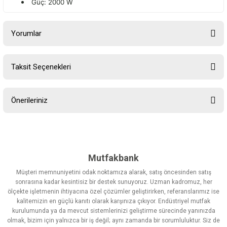
Güç: 2000 W
Yorumlar
Taksit Seçenekleri
Bu ürüne ilk yorumu siz yapın!
Önerileriniz
Yorum Yaz
Bu ürünün fiyat bilgisi, resim, ürün açıklamalarında ve diğer
konularda yetersiz gördüğünüz noktaları öneri formunu kullanarak
tarafımıza iletebilirsiniz.
Görüş ve önerileriniz için teşekkür ederiz.
Mutfakbank
Müşteri memnuniyetini odak noktamıza alarak, satış öncesinden satış
Ürün resmi kalitesiz, bozuk veya görüntülenemiyor.
sonrasına kadar kesintisiz bir destek sunuyoruz. Uzman kadromuz, her
ölçekte işletmenin ihtiyacına özel çözümler geliştirirken, referanslarımız ise
Ürün açıklamasında eksik bilgiler bulunuyor.
kalitemizin en güçlü kanıtı olarak karşınıza çıkıyor. Endüstriyel mutfak
Ürün bilgilerinde hatalar bulunuyor.
kurulumunda ya da mevcut sistemlerinizi geliştirme sürecinde yanınızda
olmak, bizim için yalnızca bir iş değil; aynı zamanda bir sorumluluktur. Siz de
Ürün fiyatı diğer sitelerden daha pahalı.