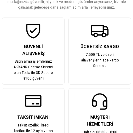
mutfağınızda güvenilir, hijyenik ve modern çözümler arıyorsanız, bizimle
Bu ürüne benzer farklı alternatifler olmalı.
çalışarak geleceğe daha sağlam adımlarla ilerleyebilirsiniz.
Gönder
GÜVENLİ
ÜCRETSİZ KARGO
ALIŞVERİŞ
7.500 TL ve üzeri
alışverişlerinizde kargo
Satın alma işlemleriniz
ücretsiz
AKBANK Ödeme Sistemi
olan Tosla ile 3D Secure
%100 güvenli
TAKSİT İMKANI
MÜŞTERİ
HİZMETLERİ
Taksit özellikli kredi
kartları ile 12 ay'a varan
Haftaiçi 08:30 - 18:00