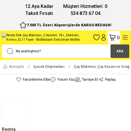
12 Aya Kadar
Müşteri Hizmetleri: 0
Taksit Fırsatı
534 873 67 04
7.500 TL Üzeri Alışverişlerde KARGO BEDAVA!
(
)
ARA
Anasayfa
İçecek Ekipmanları
Çay Makinesi, Çay Kazanı ve Ocağı
Yorum Yaz
Tavsiye Et
Paylaş
Remta