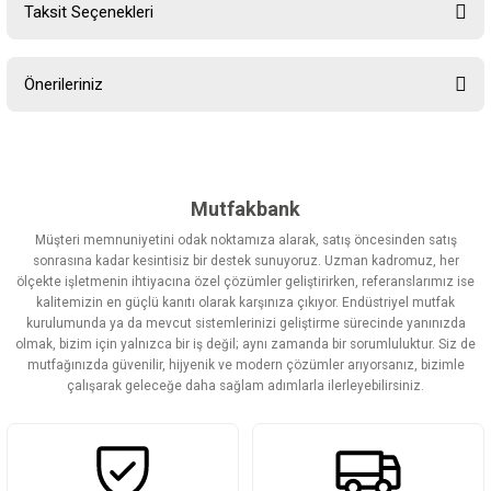
Taksit Seçenekleri
Bu ürüne ilk yorumu siz yapın!
Önerileriniz
Yorum Yaz
Bu ürünün fiyat bilgisi, resim, ürün açıklamalarında ve diğer
konularda yetersiz gördüğünüz noktaları öneri formunu kullanarak
tarafımıza iletebilirsiniz.
Görüş ve önerileriniz için teşekkür ederiz.
Mutfakbank
Müşteri memnuniyetini odak noktamıza alarak, satış öncesinden satış
Ürün resmi kalitesiz, bozuk veya görüntülenemiyor.
sonrasına kadar kesintisiz bir destek sunuyoruz. Uzman kadromuz, her
ölçekte işletmenin ihtiyacına özel çözümler geliştirirken, referanslarımız ise
Ürün açıklamasında eksik bilgiler bulunuyor.
kalitemizin en güçlü kanıtı olarak karşınıza çıkıyor. Endüstriyel mutfak
Ürün bilgilerinde hatalar bulunuyor.
kurulumunda ya da mevcut sistemlerinizi geliştirme sürecinde yanınızda
olmak, bizim için yalnızca bir iş değil; aynı zamanda bir sorumluluktur. Siz de
Ürün fiyatı diğer sitelerden daha pahalı.
mutfağınızda güvenilir, hijyenik ve modern çözümler arıyorsanız, bizimle
Bu ürüne benzer farklı alternatifler olmalı.
çalışarak geleceğe daha sağlam adımlarla ilerleyebilirsiniz.