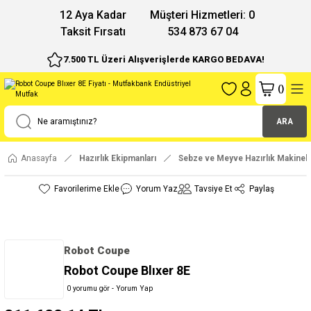
12 Aya Kadar
Müşteri Hizmetleri: 0
Taksit Fırsatı
534 873 67 04
7.500 TL Üzeri Alışverişlerde KARGO BEDAVA!
(
)
ARA
Anasayfa
Hazırlık Ekipmanları
Sebze ve Meyve Hazırlık Makinele
Yorum Yaz
Tavsiye Et
Paylaş
Robot Coupe
Robot Coupe Blıxer 8E
0 yorumu gör - Yorum Yap