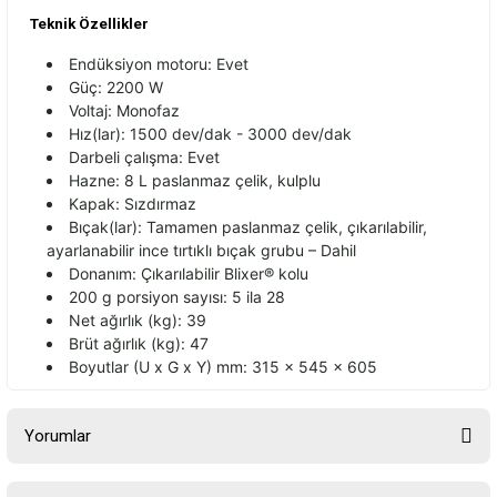
Teknik Özellikler
Endüksiyon motoru: Evet
Güç: 2200 W
Voltaj:
Monofaz
H
ız(
lar
): 1500 dev/
dak
- 3000 dev/
dak
Darbeli
çal
ışma: Evet
Hazne: 8 L paslanmaz
çelik, kulplu
Kapak: S
ızdırmaz
Bı
çak(lar): Tamamen paslanmaz çelik, ç
ıkarılabilir,
ayarlanabilir ince tırtıklı bı
çak grubu
– Dahil
Donan
ım:
Ç
ıkarılabilir Blixer
® kolu
200 g porsiyon say
ısı: 5 ila 28
Net ağırlık (kg): 39
Br
üt a
ğırlık (kg): 47
Boyutlar (U x G x Y) mm: 315 x 545 x 605
Yorumlar