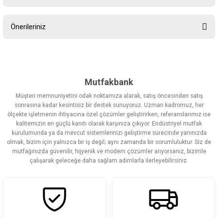
Bu ürüne ilk yorumu siz yapın!
Önerileriniz
Yorum Yaz
Bu ürünün fiyat bilgisi, resim, ürün açıklamalarında ve diğer
konularda yetersiz gördüğünüz noktaları öneri formunu kullanarak
tarafımıza iletebilirsiniz.
Görüş ve önerileriniz için teşekkür ederiz.
Mutfakbank
Müşteri memnuniyetini odak noktamıza alarak, satış öncesinden satış
Ürün resmi kalitesiz, bozuk veya görüntülenemiyor.
sonrasına kadar kesintisiz bir destek sunuyoruz. Uzman kadromuz, her
ölçekte işletmenin ihtiyacına özel çözümler geliştirirken, referanslarımız ise
Ürün açıklamasında eksik bilgiler bulunuyor.
kalitemizin en güçlü kanıtı olarak karşınıza çıkıyor. Endüstriyel mutfak
Ürün bilgilerinde hatalar bulunuyor.
kurulumunda ya da mevcut sistemlerinizi geliştirme sürecinde yanınızda
olmak, bizim için yalnızca bir iş değil; aynı zamanda bir sorumluluktur. Siz de
Ürün fiyatı diğer sitelerden daha pahalı.
mutfağınızda güvenilir, hijyenik ve modern çözümler arıyorsanız, bizimle
Bu ürüne benzer farklı alternatifler olmalı.
çalışarak geleceğe daha sağlam adımlarla ilerleyebilirsiniz.