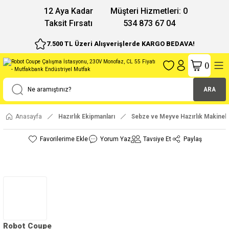
12 Aya Kadar
Müşteri Hizmetleri: 0
Taksit Fırsatı
534 873 67 04
7.500 TL Üzeri Alışverişlerde KARGO BEDAVA!
(
)
ARA
Anasayfa
Hazırlık Ekipmanları
Sebze ve Meyve Hazırlık Makinele
Yorum Yaz
Tavsiye Et
Paylaş
Robot Coupe