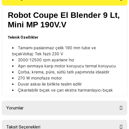
Robot Coupe El Blender 9 Lt,
Mini MP 190V.V
Teknik Özellikler
Tamam
ı paslanmaz
çelik 190 mm tube ve
b
ı
çak
Voltaj: Tek fazl
ı 230 V
2000-12500 rpm ayarlan
ır hız
Aşırı ısınmaya karşı motor koruyucu termal koruyucu
Çorba, krema, püre, sütlü tatl
ı yapımında idealdir
270 W monofaze motor
Duvar askısı ile birlikte teslim edilir
Ç
ıkarılabilir bı
çak ve çan ekstra harmanlay
ıcı bı
çak
Yorumlar
Taksit Seçenekleri