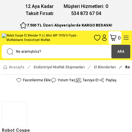
12 Aya Kadar
Müşteri Hizmetleri: 0
Taksit Fırsatı
534 873 67 04
7.500 TL Üzeri Alışverişlerde KARGO BEDAVA!
(
)
ARA
Anasayfa
Endüstriyel Mutfak Ekipmanları
El Blenderları
Rob
Yorum Yaz
Tavsiye Et
Paylaş
Robot Coupe