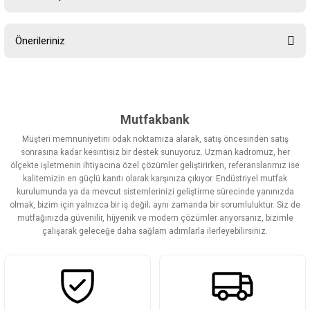
Bu ürüne ilk yorumu siz yapın!
Önerileriniz
Yorum Yaz
Bu ürünün fiyat bilgisi, resim, ürün açıklamalarında ve diğer
konularda yetersiz gördüğünüz noktaları öneri formunu kullanarak
tarafımıza iletebilirsiniz.
Görüş ve önerileriniz için teşekkür ederiz.
Mutfakbank
Müşteri memnuniyetini odak noktamıza alarak, satış öncesinden satış
Ürün resmi kalitesiz, bozuk veya görüntülenemiyor.
sonrasına kadar kesintisiz bir destek sunuyoruz. Uzman kadromuz, her
ölçekte işletmenin ihtiyacına özel çözümler geliştirirken, referanslarımız ise
Ürün açıklamasında eksik bilgiler bulunuyor.
kalitemizin en güçlü kanıtı olarak karşınıza çıkıyor. Endüstriyel mutfak
Ürün bilgilerinde hatalar bulunuyor.
kurulumunda ya da mevcut sistemlerinizi geliştirme sürecinde yanınızda
olmak, bizim için yalnızca bir iş değil; aynı zamanda bir sorumluluktur. Siz de
Ürün fiyatı diğer sitelerden daha pahalı.
mutfağınızda güvenilir, hijyenik ve modern çözümler arıyorsanız, bizimle
Bu ürüne benzer farklı alternatifler olmalı.
çalışarak geleceğe daha sağlam adımlarla ilerleyebilirsiniz.