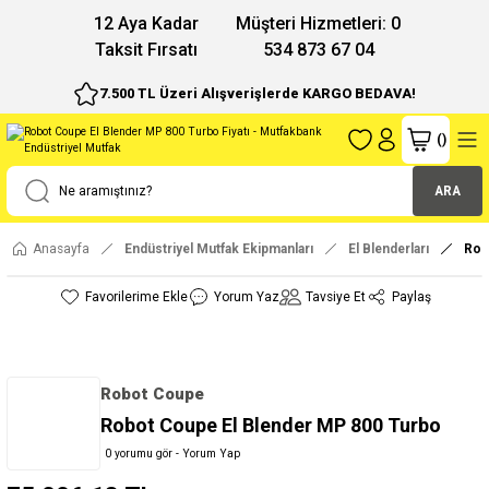
12 Aya Kadar
Müşteri Hizmetleri: 0
Taksit Fırsatı
534 873 67 04
7.500 TL Üzeri Alışverişlerde KARGO BEDAVA!
(
)
ARA
Anasayfa
Endüstriyel Mutfak Ekipmanları
El Blenderları
Rob
Yorum Yaz
Tavsiye Et
Paylaş
Robot Coupe
Robot Coupe El Blender MP 800 Turbo
0 yorumu gör - Yorum Yap