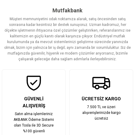
tarafımıza iletebilirsiniz.
Görüş ve önerileriniz için teşekkür ederiz.
Mutfakbank
Müşteri memnuniyetini odak noktamıza alarak, satış öncesinden satış
Ürün resmi kalitesiz, bozuk veya görüntülenemiyor.
sonrasına kadar kesintisiz bir destek sunuyoruz. Uzman kadromuz, her
ölçekte işletmenin ihtiyacına özel çözümler geliştirirken, referanslarımız ise
Ürün açıklamasında eksik bilgiler bulunuyor.
kalitemizin en güçlü kanıtı olarak karşınıza çıkıyor. Endüstriyel mutfak
Ürün bilgilerinde hatalar bulunuyor.
kurulumunda ya da mevcut sistemlerinizi geliştirme sürecinde yanınızda
olmak, bizim için yalnızca bir iş değil; aynı zamanda bir sorumluluktur. Siz de
Ürün fiyatı diğer sitelerden daha pahalı.
mutfağınızda güvenilir, hijyenik ve modern çözümler arıyorsanız, bizimle
Bu ürüne benzer farklı alternatifler olmalı.
çalışarak geleceğe daha sağlam adımlarla ilerleyebilirsiniz.
Gönder
GÜVENLİ
ÜCRETSİZ KARGO
ALIŞVERİŞ
7.500 TL ve üzeri
alışverişlerinizde kargo
Satın alma işlemleriniz
ücretsiz
AKBANK Ödeme Sistemi
olan Tosla ile 3D Secure
%100 güvenli