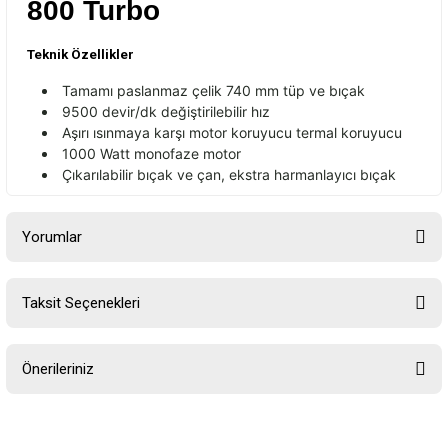
800 Turbo
Teknik Özellikler
Tamam
ı paslanmaz
çelik 740 mm tüp ve b
ı
çak
9500 devir/dk de
ğiştirilebilir hız
Aşırı ısınmaya karşı motor koruyucu termal koruyucu
1000 Watt monofaze motor
Ç
ıkarılabilir bı
çak ve çan, ekstra harmanlay
ıcı bı
çak
Yorumlar
Taksit Seçenekleri
Bu ürüne ilk yorumu siz yapın!
Önerileriniz
Yorum Yaz
Bu ürünün fiyat bilgisi, resim, ürün açıklamalarında ve diğer
konularda yetersiz gördüğünüz noktaları öneri formunu kullanarak