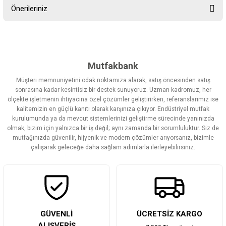
Önerileriniz
Yorum Yaz
Bu ürünün fiyat bilgisi, resim, ürün açıklamalarında ve diğer
konularda yetersiz gördüğünüz noktaları öneri formunu kullanarak
tarafımıza iletebilirsiniz.
Görüş ve önerileriniz için teşekkür ederiz.
Mutfakbank
Müşteri memnuniyetini odak noktamıza alarak, satış öncesinden satış
Ürün resmi kalitesiz, bozuk veya görüntülenemiyor.
sonrasına kadar kesintisiz bir destek sunuyoruz. Uzman kadromuz, her
ölçekte işletmenin ihtiyacına özel çözümler geliştirirken, referanslarımız ise
Ürün açıklamasında eksik bilgiler bulunuyor.
kalitemizin en güçlü kanıtı olarak karşınıza çıkıyor. Endüstriyel mutfak
Ürün bilgilerinde hatalar bulunuyor.
kurulumunda ya da mevcut sistemlerinizi geliştirme sürecinde yanınızda
olmak, bizim için yalnızca bir iş değil; aynı zamanda bir sorumluluktur. Siz de
Ürün fiyatı diğer sitelerden daha pahalı.
mutfağınızda güvenilir, hijyenik ve modern çözümler arıyorsanız, bizimle
Bu ürüne benzer farklı alternatifler olmalı.
çalışarak geleceğe daha sağlam adımlarla ilerleyebilirsiniz.
Gönder
GÜVENLİ
ÜCRETSİZ KARGO
ALIŞVERİŞ