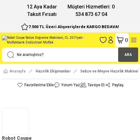
12 Aya Kadar
Müşteri Hizmetleri: 0
Taksit Fırsatı
534 873 67 04
7.500 TL Üzeri Alışverişlerde KARGO BEDAVA!
(
)
ARA
Anasayfa
Hazırlık Ekipmanları
Sebze ve Meyve Hazırlık Makinele
Yorum Yaz
Tavsiye Et
Paylaş
Robot Coupe