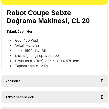
Robot Coupe Sebze
Doğrama Makinesi, CL 20
Teknik Özellikler
G
üç: 400 Watt
Voltaj: Monofaz
1 h
ız: 1500 devir/dk
Disk se
çene
ği: opsiyonel 23
Boyutları (UxDxY): 325 x 310 x 570 mm
Toplam ağırlık: 12 Kg
Yorumlar
Taksit Seçenekleri
Bu ürüne ilk yorumu siz yapın!