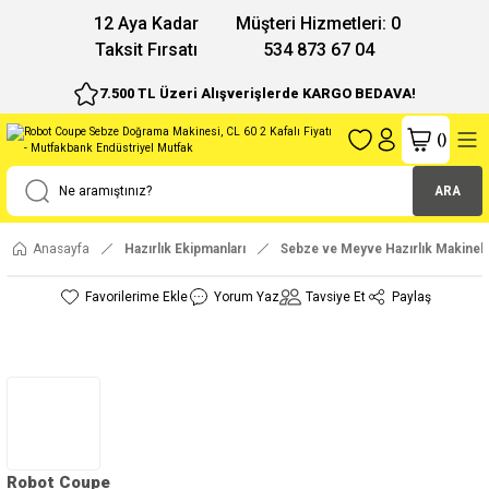
12 Aya Kadar
Müşteri Hizmetleri: 0
Taksit Fırsatı
534 873 67 04
7.500 TL Üzeri Alışverişlerde KARGO BEDAVA!
(
)
ARA
Anasayfa
Hazırlık Ekipmanları
Sebze ve Meyve Hazırlık Makinele
Yorum Yaz
Tavsiye Et
Paylaş
Robot Coupe