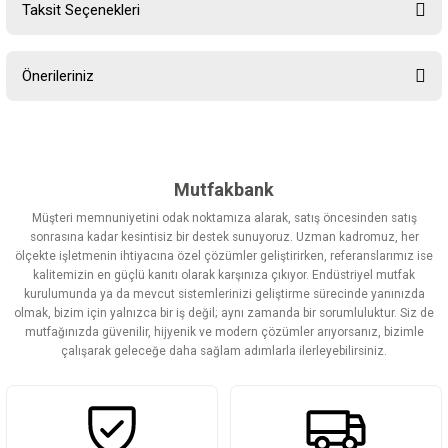
Taksit Seçenekleri
Bu ürüne ilk yorumu siz yapın!
Önerileriniz
Yorum Yaz
Bu ürünün fiyat bilgisi, resim, ürün açıklamalarında ve diğer
konularda yetersiz gördüğünüz noktaları öneri formunu kullanarak
tarafımıza iletebilirsiniz.
Görüş ve önerileriniz için teşekkür ederiz.
Mutfakbank
Müşteri memnuniyetini odak noktamıza alarak, satış öncesinden satış
Ürün resmi kalitesiz, bozuk veya görüntülenemiyor.
sonrasına kadar kesintisiz bir destek sunuyoruz. Uzman kadromuz, her
ölçekte işletmenin ihtiyacına özel çözümler geliştirirken, referanslarımız ise
Ürün açıklamasında eksik bilgiler bulunuyor.
kalitemizin en güçlü kanıtı olarak karşınıza çıkıyor. Endüstriyel mutfak
Ürün bilgilerinde hatalar bulunuyor.
kurulumunda ya da mevcut sistemlerinizi geliştirme sürecinde yanınızda
olmak, bizim için yalnızca bir iş değil; aynı zamanda bir sorumluluktur. Siz de
Ürün fiyatı diğer sitelerden daha pahalı.
mutfağınızda güvenilir, hijyenik ve modern çözümler arıyorsanız, bizimle
Bu ürüne benzer farklı alternatifler olmalı.
çalışarak geleceğe daha sağlam adımlarla ilerleyebilirsiniz.