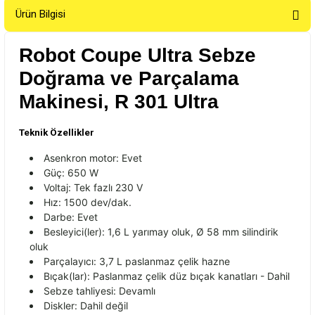
Ürün Bilgisi
Robot Coupe Ultra Sebze
Doğrama ve Parçalama
Makinesi,
R 301 Ultra
Teknik Özellikler
Asenkron motor: Evet
Güç: 650 W
Voltaj: Tek fazl
ı 230 V
Hız: 1500 dev/
dak
.
Darbe: Evet
Besleyici(
ler
): 1,6 L yarımay oluk,
Ø 58 mm silindirik
oluk
Parçalay
ıcı: 3,7 L paslanmaz
çelik hazne
Bı
çak(lar): Paslanmaz çelik düz b
ı
çak kanatlar
ı - Dahil
Sebze tahliyesi: Devamlı
Diskler: Dahil değil