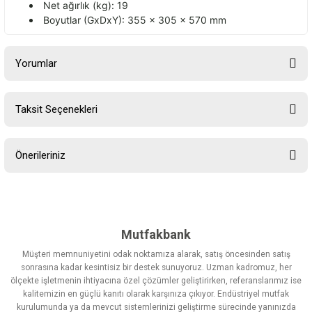
Net ağırlık (kg): 19
Boyutlar (GxDxY): 355 x 305 x 570 mm
Yorumlar
Taksit Seçenekleri
Bu ürüne ilk yorumu siz yapın!
Önerileriniz
Yorum Yaz
Bu ürünün fiyat bilgisi, resim, ürün açıklamalarında ve diğer
konularda yetersiz gördüğünüz noktaları öneri formunu kullanarak
tarafımıza iletebilirsiniz.
Görüş ve önerileriniz için teşekkür ederiz.
Mutfakbank
Müşteri memnuniyetini odak noktamıza alarak, satış öncesinden satış
Ürün resmi kalitesiz, bozuk veya görüntülenemiyor.
sonrasına kadar kesintisiz bir destek sunuyoruz. Uzman kadromuz, her
ölçekte işletmenin ihtiyacına özel çözümler geliştirirken, referanslarımız ise
Ürün açıklamasında eksik bilgiler bulunuyor.
kalitemizin en güçlü kanıtı olarak karşınıza çıkıyor. Endüstriyel mutfak
Ürün bilgilerinde hatalar bulunuyor.
kurulumunda ya da mevcut sistemlerinizi geliştirme sürecinde yanınızda