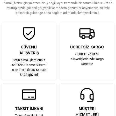
olmak, bizim için yalnızca bir iş değil; aynı zamanda bir sorumluluktur. Siz de
Ürün fiyatı diğer sitelerden daha pahalı.
mutfağınızda güvenilir, hijyenik ve modern çözümler arıyorsanız, bizimle
Bu ürüne benzer farklı alternatifler olmalı.
çalışarak geleceğe daha sağlam adımlarla ilerleyebilirsiniz.
Gönder
GÜVENLİ
ÜCRETSİZ KARGO
ALIŞVERİŞ
7.500 TL ve üzeri
alışverişlerinizde kargo
Satın alma işlemleriniz
ücretsiz
AKBANK Ödeme Sistemi
olan Tosla ile 3D Secure
%100 güvenli
TAKSİT İMKANI
MÜŞTERİ
HİZMETLERİ
Taksit özellikli kredi