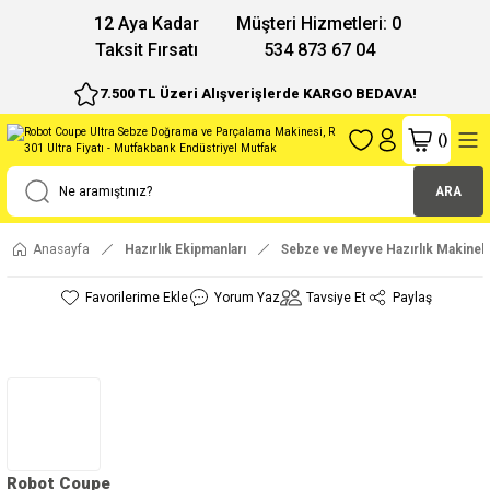
12 Aya Kadar
Müşteri Hizmetleri: 0
Taksit Fırsatı
534 873 67 04
7.500 TL Üzeri Alışverişlerde KARGO BEDAVA!
(
)
ARA
Anasayfa
Hazırlık Ekipmanları
Sebze ve Meyve Hazırlık Makinele
Yorum Yaz
Tavsiye Et
Paylaş
Robot Coupe