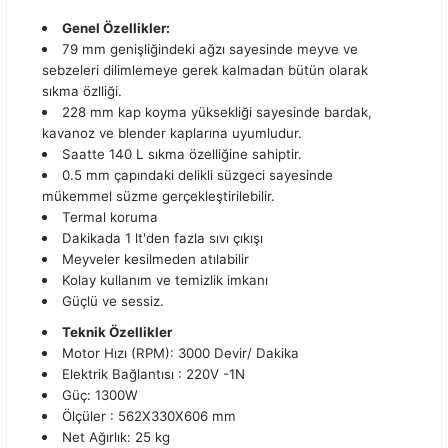
Genel Özellikler:
79 mm genişliğindeki ağzı sayesinde meyve ve
sebzeleri dilimlemeye gerek kalmadan bütün olarak
sıkma özlliği.
228 mm kap koyma yüksekliği sayesinde bardak,
kavanoz ve blender kaplarına uyumludur.
Saatte 140 L sıkma özelliğine sahiptir.
0.5 mm çapındaki delikli süzgeci sayesinde
mükemmel süzme gerçekleştirilebilir.
Termal koruma
Dakikada 1 lt'den fazla sıvı çıkışı
Meyveler kesilmeden atılabilir
Kolay kullanım ve temizlik imkanı
Güçlü ve sessiz.
Teknik Özellikler
Motor Hızı (RPM): 3000 Devir/ Dakika
Elektrik Bağlantısı : 220V -1N
Güç: 1300W
Ölçüler : 562X330X606 mm
Net Ağırlık: 25 kg