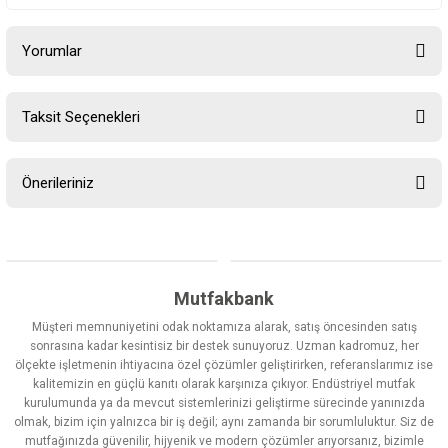
Yorumlar
Taksit Seçenekleri
Bu ürüne ilk yorumu siz yapın!
Önerileriniz
Yorum Yaz
Bu ürünün fiyat bilgisi, resim, ürün açıklamalarında ve diğer
konularda yetersiz gördüğünüz noktaları öneri formunu kullanarak
tarafımıza iletebilirsiniz.
Görüş ve önerileriniz için teşekkür ederiz.
Mutfakbank
Müşteri memnuniyetini odak noktamıza alarak, satış öncesinden satış
Ürün resmi kalitesiz, bozuk veya görüntülenemiyor.
sonrasına kadar kesintisiz bir destek sunuyoruz. Uzman kadromuz, her
ölçekte işletmenin ihtiyacına özel çözümler geliştirirken, referanslarımız ise
Ürün açıklamasında eksik bilgiler bulunuyor.
kalitemizin en güçlü kanıtı olarak karşınıza çıkıyor. Endüstriyel mutfak
Ürün bilgilerinde hatalar bulunuyor.
kurulumunda ya da mevcut sistemlerinizi geliştirme sürecinde yanınızda
olmak, bizim için yalnızca bir iş değil; aynı zamanda bir sorumluluktur. Siz de
Ürün fiyatı diğer sitelerden daha pahalı.
mutfağınızda güvenilir, hijyenik ve modern çözümler arıyorsanız, bizimle