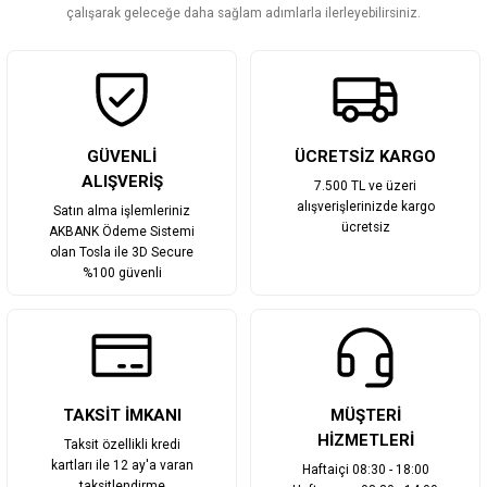
Bu ürüne benzer farklı alternatifler olmalı.
çalışarak geleceğe daha sağlam adımlarla ilerleyebilirsiniz.
Gönder
GÜVENLİ
ÜCRETSİZ KARGO
ALIŞVERİŞ
7.500 TL ve üzeri
alışverişlerinizde kargo
Satın alma işlemleriniz
ücretsiz
AKBANK Ödeme Sistemi
olan Tosla ile 3D Secure
%100 güvenli
TAKSİT İMKANI
MÜŞTERİ
HİZMETLERİ
Taksit özellikli kredi
kartları ile 12 ay'a varan
Haftaiçi 08:30 - 18:00
taksitlendirme