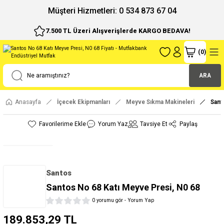
ı
Müşteri Hizmetleri: 0 534 873 67 04
7.500 TL Üzeri Alışverişlerde KARGO BEDAVA!
(
0
)
ARA
Anasayfa
İçecek Ekipmanları
Meyve Sıkma Makineleri
Sant
Yorum Yaz
Tavsiye Et
Paylaş
Santos
Santos No 68 Katı Meyve Presi, N0 68
0 yorumu gör - Yorum Yap
189.853,29 TL