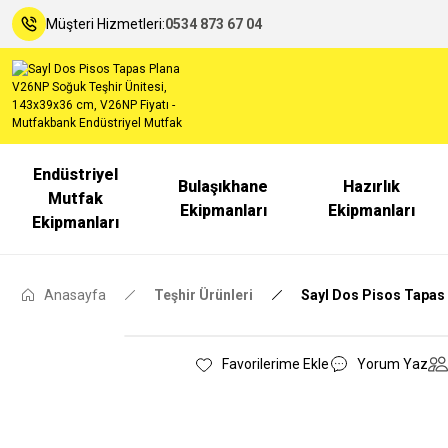
Müşteri Hizmetleri:
0534 873 67 04
Endüstriyel
Bulaşıkhane
Hazırlık
Mutfak
Ekipmanları
Ekipmanları
Ekipmanları
Anasayfa
Teşhir Ürünleri
Sayl Dos Pisos Tapas
Yorum Yaz