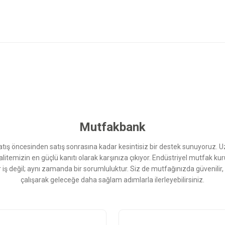
 yetersiz gördüğünüz noktaları öneri formunu kullanarak tarafımıza iletebilirsini
Bu ürüne ilk yorumu siz yapın!
Yorum Yaz
Mutfakbank
ış öncesinden satış sonrasına kadar kesintisiz bir destek sunuyoruz. 
kalitemizin en güçlü kanıtı olarak karşınıza çıkıyor. Endüstriyel mutfak 
r iş değil; aynı zamanda bir sorumluluktur. Siz de mutfağınızda güvenilir
çalışarak geleceğe daha sağlam adımlarla ilerleyebilirsiniz.
Gönder