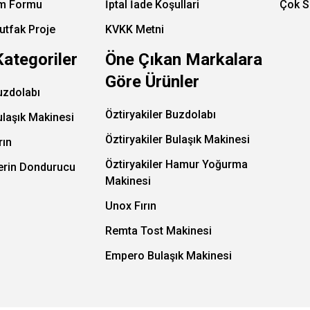
im Formu
İptal İade Koşullari
Çok S
utfak Proje
KVKK Metni
Kategoriler
Öne Çıkan Markalara
Göre Ürünler
uzdolabı
Öztiryakiler Buzdolabı
ulaşık Makinesi
Öztiryakiler Bulaşık Makinesi
rın
Öztiryakiler Hamur Yoğurma
Derin Dondurucu
Makinesi
Unox Fırın
Remta Tost Makinesi
Empero Bulaşık Makinesi