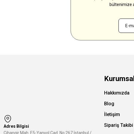
bültenimize 
Kurumsa
Hakkımızda
Blog
İletişim
Sipariş Takibi
Adres Bilgisi
Cihangir Mah. E5-Yanyol Cad. No:267 İstanbul /