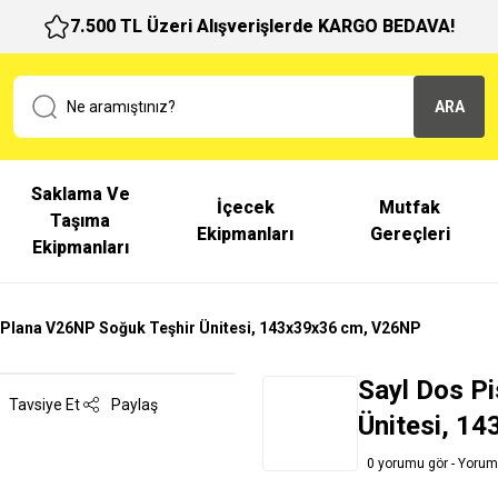
7.500 TL Üzeri Alışverişlerde KARGO BEDAVA!
ARA
Saklama Ve
İçecek
Mutfak
Taşıma
Ekipmanları
Gereçleri
Ekipmanları
 Plana V26NP Soğuk Teşhir Ünitesi, 143x39x36 cm, V26NP
Sayl Dos P
Tavsiye Et
Paylaş
Ünitesi, 1
0 yorumu gör - Yorum