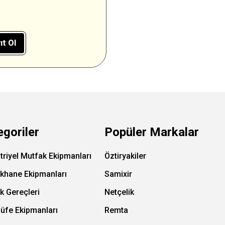
ıt Ol
egoriler
Popüler Markalar
triyel Mutfak Ekipmanları
Öztiryakiler
ıkhane Ekipmanları
Samixir
k Gereçleri
Netçelik
Büfe Ekipmanları
Remta