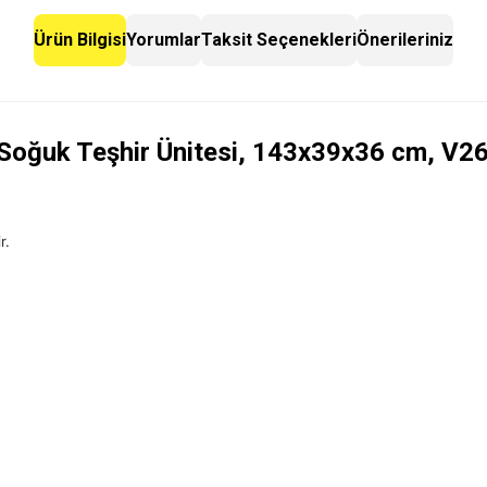
Ürün Bilgisi
Yorumlar
Taksit Seçenekleri
Önerileriniz
Soğuk Teşhir Ünitesi, 143x39x36 cm, V
r.