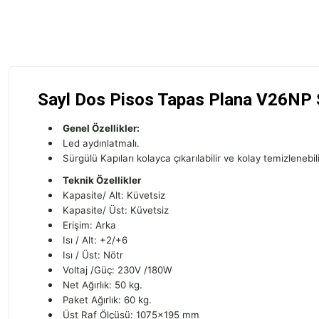
Sayl Dos Pisos Tapas Plana V26NP 
Genel Özellikler:
Led aydınlatmalı.
Sürgülü Kapıları kolayca çıkarılabilir ve kolay temizlenebili
Teknik Özellikler
Kapasite/ Alt: Küvetsiz
Kapasite/ Üst: Küvetsiz
Erişim: Arka
Isı / Alt: +2/+6
Isı / Üst: Nötr
Voltaj /Güç: 230V /180W
Net Ağırlık: 50 kg.
Paket Ağırlık: 60 kg.
Üst Raf Ölçüsü: 1075x195 mm