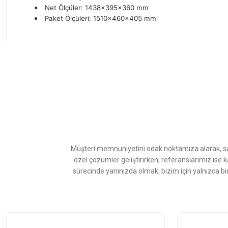
Net Ölçüler: 1438x395x360 mm
Paket Ölçüleri: 1510x460x405 mm
Bu ürünün fiyat bilgisi, resim, ürün açıklamalarında ve diğer konularda
Görüş ve önerileriniz için teşekkür ederiz.
Ürün resmi kalitesiz, bozuk veya görüntülenemiyor.
Ürün açıklamasında eksik bilgiler bulunuyor.
Ürün bilgilerinde hatalar bulunuyor.
Ürün fiyatı diğer sitelerden daha pahalı.
Müşteri memnuniyetini odak noktamıza alarak, sat
Bu ürüne benzer farklı alternatifler olmalı.
özel çözümler geliştirirken, referanslarımız ise 
sürecinde yanınızda olmak, bizim için yalnızca bi