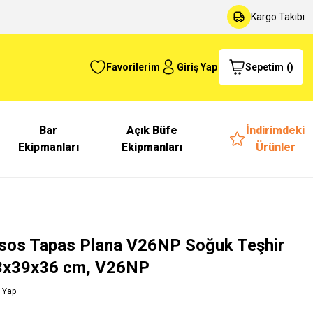
Kargo Takibi
Favorilerim
Giriş Yap
Sepetim
(
)
Bar
Açık Büfe
İndirimdeki
Ekipmanları
Ekipmanları
Ürünler
isos Tapas Plana V26NP Soğuk Teşhir
43x39x36 cm, V26NP
 Yap