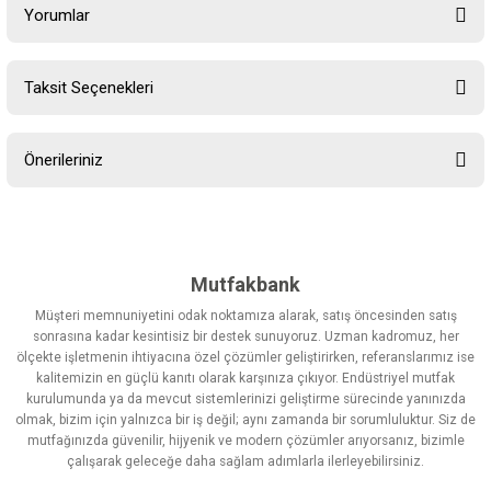
Yorumlar
Taksit Seçenekleri
Bu ürüne ilk yorumu siz yapın!
Önerileriniz
Yorum Yaz
Bu ürünün fiyat bilgisi, resim, ürün açıklamalarında ve diğer
konularda yetersiz gördüğünüz noktaları öneri formunu kullanarak
tarafımıza iletebilirsiniz.
Görüş ve önerileriniz için teşekkür ederiz.
Mutfakbank
Müşteri memnuniyetini odak noktamıza alarak, satış öncesinden satış
Ürün resmi kalitesiz, bozuk veya görüntülenemiyor.
sonrasına kadar kesintisiz bir destek sunuyoruz. Uzman kadromuz, her
ölçekte işletmenin ihtiyacına özel çözümler geliştirirken, referanslarımız ise
Ürün açıklamasında eksik bilgiler bulunuyor.
kalitemizin en güçlü kanıtı olarak karşınıza çıkıyor. Endüstriyel mutfak
Ürün bilgilerinde hatalar bulunuyor.
kurulumunda ya da mevcut sistemlerinizi geliştirme sürecinde yanınızda
olmak, bizim için yalnızca bir iş değil; aynı zamanda bir sorumluluktur. Siz de
Ürün fiyatı diğer sitelerden daha pahalı.
mutfağınızda güvenilir, hijyenik ve modern çözümler arıyorsanız, bizimle
Bu ürüne benzer farklı alternatifler olmalı.
çalışarak geleceğe daha sağlam adımlarla ilerleyebilirsiniz.