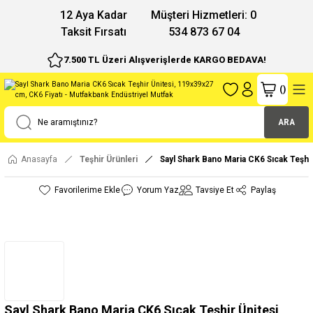
12 Aya Kadar
Müşteri Hizmetleri: 0
Taksit Fırsatı
534 873 67 04
7.500 TL Üzeri Alışverişlerde KARGO BEDAVA!
(
)
ARA
Anasayfa
Teşhir Ürünleri
Sayl Shark Bano Maria CK6 Sıcak Teşhi
Yorum Yaz
Tavsiye Et
Paylaş
Sayl Shark Bano Maria CK6 Sıcak Teşhir Ünitesi,