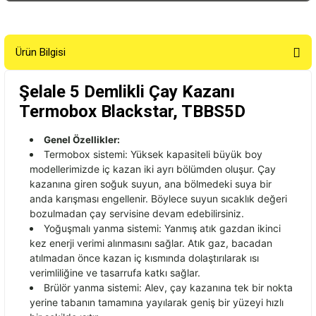
Mazerpa Çay
Demlik 1,75
Lt No.2
Ürün Bilgisi
780,00
₺
Şelale 5 Demlikli Çay Kazanı
Termobox Blackstar, TBBS5D
Genel Özellikler:
Termobox sistemi: Yüksek kapasiteli büyük boy
modellerimizde iç kazan iki ayrı bölümden oluşur. Çay
kazanına giren soğuk suyun, ana bölmedeki suya bir
anda karışması engellenir. Böylece suyun sıcaklık değeri
bozulmadan çay servisine devam edebilirsiniz.
Yoğuşmalı yanma sistemi: Yanmış atık gazdan ikinci
kez enerji verimi alınmasını sağlar. Atık gaz, bacadan
atılmadan önce kazan iç kısmında dolaştırılarak ısı
verimliliğine ve tasarrufa katkı sağlar.
Brülör yanma sistemi: Alev, çay kazanına tek bir nokta
yerine tabanın tamamına yayılarak geniş bir yüzeyi hızlı