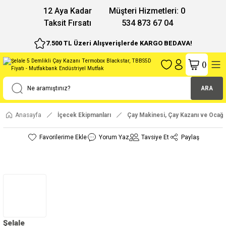
12 Aya Kadar
Müşteri Hizmetleri: 0
Taksit Fırsatı
534 873 67 04
7.500 TL Üzeri Alışverişlerde KARGO BEDAVA!
(
)
ARA
Anasayfa
İçecek Ekipmanları
Çay Makinesi, Çay Kazanı ve Ocağı
Yorum Yaz
Tavsiye Et
Paylaş
Şelale