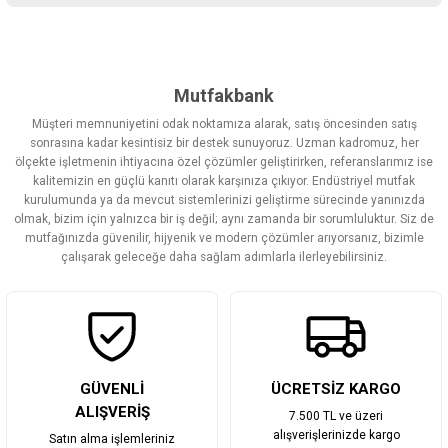
Bu ürünün fiyat bilgisi, resim, ürün açıklamalarında ve diğer
konularda yetersiz gördüğünüz noktaları öneri formunu kullanarak
tarafımıza iletebilirsiniz.
Görüş ve önerileriniz için teşekkür ederiz.
Mutfakbank
Müşteri memnuniyetini odak noktamıza alarak, satış öncesinden satış
Ürün resmi kalitesiz, bozuk veya görüntülenemiyor.
sonrasına kadar kesintisiz bir destek sunuyoruz. Uzman kadromuz, her
ölçekte işletmenin ihtiyacına özel çözümler geliştirirken, referanslarımız ise
Ürün açıklamasında eksik bilgiler bulunuyor.
kalitemizin en güçlü kanıtı olarak karşınıza çıkıyor. Endüstriyel mutfak
Ürün bilgilerinde hatalar bulunuyor.
kurulumunda ya da mevcut sistemlerinizi geliştirme sürecinde yanınızda
olmak, bizim için yalnızca bir iş değil; aynı zamanda bir sorumluluktur. Siz de
Ürün fiyatı diğer sitelerden daha pahalı.
mutfağınızda güvenilir, hijyenik ve modern çözümler arıyorsanız, bizimle
Bu ürüne benzer farklı alternatifler olmalı.
çalışarak geleceğe daha sağlam adımlarla ilerleyebilirsiniz.
Gönder
GÜVENLİ
ÜCRETSİZ KARGO
ALIŞVERİŞ
7.500 TL ve üzeri
alışverişlerinizde kargo
Satın alma işlemleriniz