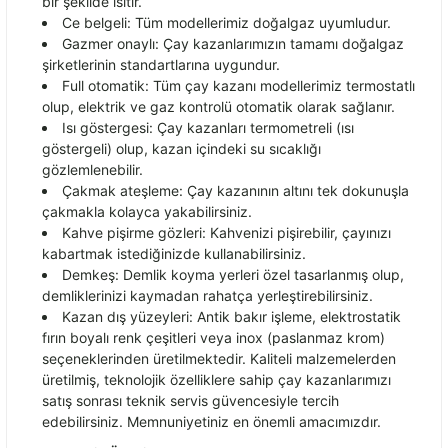
bir şekilde ısıtır.
Ce belgeli: Tüm modellerimiz doğalgaz uyumludur.
Gazmer onaylı: Çay kazanlarımızın tamamı doğalgaz
şirketlerinin standartlarına uygundur.
Full otomatik: Tüm çay kazanı modellerimiz termostatlı
olup, elektrik ve gaz kontrolü otomatik olarak sağlanır.
Isı göstergesi: Çay kazanları termometreli (ısı
göstergeli) olup, kazan içindeki su sıcaklığı
gözlemlenebilir.
Çakmak ateşleme: Çay kazanının altını tek dokunuşla
çakmakla kolayca yakabilirsiniz.
Kahve pişirme gözleri: Kahvenizi pişirebilir, çayınızı
kabartmak istediğinizde kullanabilirsiniz.
Demkeş: Demlik koyma yerleri özel tasarlanmış olup,
demliklerinizi kaymadan rahatça yerleştirebilirsiniz.
Kazan dış yüzeyleri: Antik bakır işleme, elektrostatik
fırın boyalı renk çeşitleri veya inox (paslanmaz krom)
seçeneklerinden üretilmektedir. Kaliteli malzemelerden
üretilmiş, teknolojik özelliklere sahip çay kazanlarımızı
satış sonrası teknik servis güvencesiyle tercih
edebilirsiniz. Memnuniyetiniz en önemli amacımızdır.