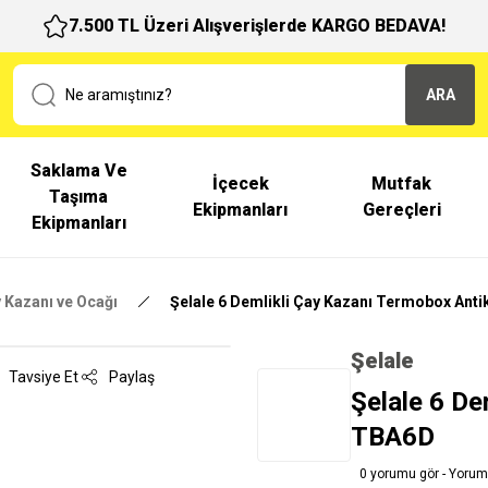
7.500 TL Üzeri Alışverişlerde KARGO BEDAVA!
ARA
Saklama Ve
İçecek
Mutfak
Taşıma
Ekipmanları
Gereçleri
Ekipmanları
 Kazanı ve Ocağı
Şelale 6 Demlikli Çay Kazanı Termobox Ant
Şelale
Tavsiye Et
Paylaş
Şelale 6 De
TBA6D
0 yorumu gör - Yorum