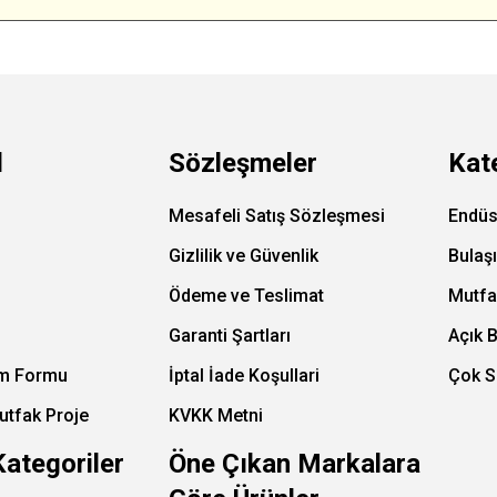
l
Sözleşmeler
Kat
Mesafeli Satış Sözleşmesi
Endüs
Gizlilik ve Güvenlik
Bulaş
Ödeme ve Teslimat
Mutfa
Garanti Şartları
Açık 
im Formu
İptal İade Koşullari
Çok S
utfak Proje
KVKK Metni
Kategoriler
Öne Çıkan Markalara