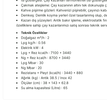
Isı göstergesi: Çay kazanları termometreli (ısı göstergeli
Çakmak ateşleme: Çay kazanının altını tek dokunuşla ç
Kahve pişirme gözleri: Kahvenizi pişirebilir, çayınızı kab
Demkeş: Demlik koyma yerleri özel tasarlanmış olup, dem
Kazan dış yüzeyleri: Antik bakır işleme, elektrostatik fı
özelliklere sahip çay kazanlarımızı satış sonrası teknik se
Teknik Özellikler
Doğalgaz m³/h : 2
Lpg kg/h : 0.56
Elektrik kW : 4
Lpg + Rez kcal/h : 7100 + 3440
Ng + Rez kcal/h : 8700 + 3440
Lpg Mbar : 30
Ng Mbar : 20
Rezistans + Pleyt (kcal/h) : 3440 + 880
Ağırlık (kg) : Antik 38.5 / Inox 42
Ölçüler (cm) : 38 × 143 × 62.8
Su alma kapasitesi (Litre) : 65