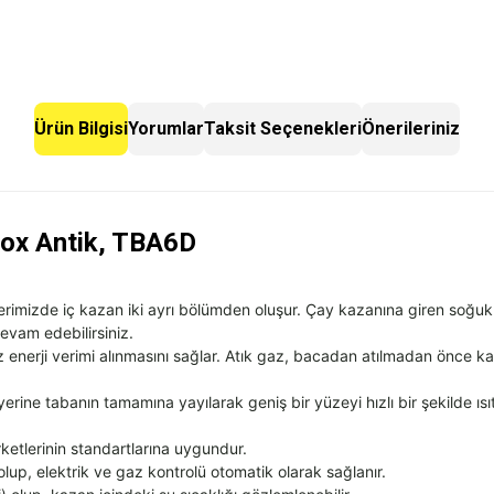
Mazerpa Çay
Demlik 1,75 Lt
No.2
780,00
Ürün Bilgisi
Yorumlar
Taksit Seçenekleri
Önerileriniz
₺
box Antik, TBA6D
rimizde iç kazan iki ayrı bölümden oluşur. Çay kazanına giren soğuk
evam edebilirsiniz.
nerji verimi alınmasını sağlar. Atık gaz, bacadan atılmadan önce kazan
rine tabanın tamamına yayılarak geniş bir yüzeyi hızlı bir şekilde ısıt
etlerinin standartlarına uygundur.
lup, elektrik ve gaz kontrolü otomatik olarak sağlanır.