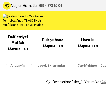
Müşteri Hizmetleri:
0534 873 67 04
Endüstriyel
Bulaşıkhane
Hazırlık
Mutfak
Ekipmanları
Ekipmanları
Ekipmanları
Anasayfa
İçecek Ekipmanları
Çay Makinesi, Çay
Yorum Yaz