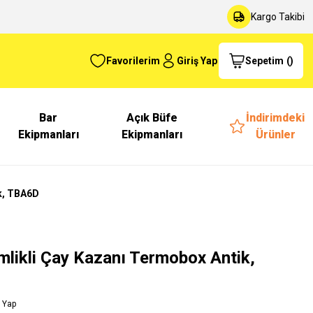
Kargo Takibi
Favorilerim
Giriş Yap
Sepetim
(
)
Bar
Açık Büfe
İndirimdeki
Ekipmanları
Ekipmanları
Ürünler
ik, TBA6D
mlikli Çay Kazanı Termobox Antik,
 Yap