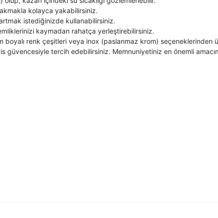
) olup, kazan içindeki su sıcaklığı gözlemlenebilir.
akmakla kolayca yakabilirsiniz.
artmak istediğinizde kullanabilirsiniz.
liklerinizi kaymadan rahatça yerleştirebilirsiniz.
rın boyalı renk çeşitleri veya inox (paslanmaz krom) seçeneklerinden ür
rvis güvencesiyle tercih edebilirsiniz. Memnuniyetiniz en önemli amacım