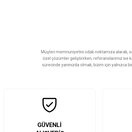
Bu ürünün fiyat bilgisi, resim, ürün açıklamalarında ve diğer konularda
Görüş ve önerileriniz için teşekkür ederiz.
Ürün resmi kalitesiz, bozuk veya görüntülenemiyor.
Ürün açıklamasında eksik bilgiler bulunuyor.
Ürün bilgilerinde hatalar bulunuyor.
Ürün fiyatı diğer sitelerden daha pahalı.
Müşteri memnuniyetini odak noktamıza alarak, sat
Bu ürüne benzer farklı alternatifler olmalı.
özel çözümler geliştirirken, referanslarımız ise 
sürecinde yanınızda olmak, bizim için yalnızca bi
GÜVENLİ