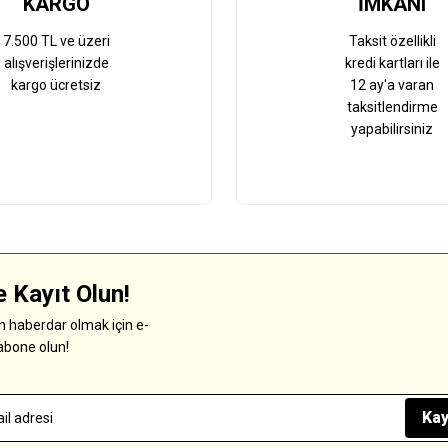
KARGO
İMKANI
7.500 TL ve üzeri
Taksit özellikli
alışverişlerinizde
kredi kartları ile
kargo ücretsiz
12 ay'a varan
taksitlendirme
yapabilirsiniz
 Kayıt Olun!
 haberdar olmak için e-
abone olun!
Kay