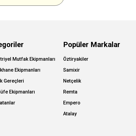
egoriler
Popüler Markalar
triyel Mutfak Ekipmanları
Öztiryakiler
ıkhane Ekipmanları
Samixir
k Gereçleri
Netçelik
Büfe Ekipmanları
Remta
atanlar
Empero
Atalay