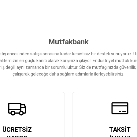
 yetersiz gördüğünüz noktaları öneri formunu kullanarak tarafımıza iletebilirsini
Bu ürüne ilk yorumu siz yapın!
Yorum Yaz
Mutfakbank
ış öncesinden satış sonrasına kadar kesintisiz bir destek sunuyoruz. 
kalitemizin en güçlü kanıtı olarak karşınıza çıkıyor. Endüstriyel mutfak 
r iş değil; aynı zamanda bir sorumluluktur. Siz de mutfağınızda güvenilir
çalışarak geleceğe daha sağlam adımlarla ilerleyebilirsiniz.
Gönder
ÜCRETSİZ
TAKSİT