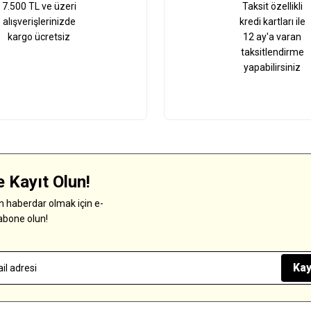
7.500 TL ve üzeri
Taksit özellikli
alışverişlerinizde
kredi kartları ile
kargo ücretsiz
12 ay'a varan
taksitlendirme
yapabilirsiniz
 Kayıt Olun!
 haberdar olmak için e-
abone olun!
Kay