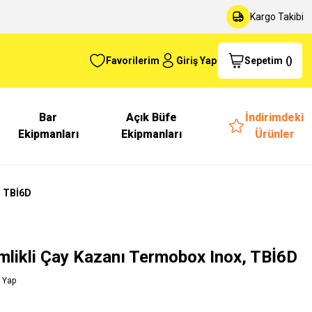
Kargo Takibi
Favorilerim
Giriş Yap
Sepetim
(
)
Bar
Açık Büfe
İndirimdeki
Ekipmanları
Ekipmanları
Ürünler
, TBİ6D
mlikli Çay Kazanı Termobox Inox, TBİ6D
 Yap