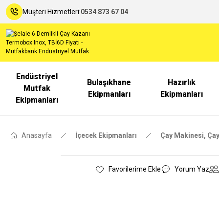
Müşteri Hizmetleri:
0534 873 67 04
Endüstriyel
Bulaşıkhane
Hazırlık
Mutfak
Ekipmanları
Ekipmanları
Ekipmanları
Anasayfa
İçecek Ekipmanları
Çay Makinesi, Çay
Yorum Yaz