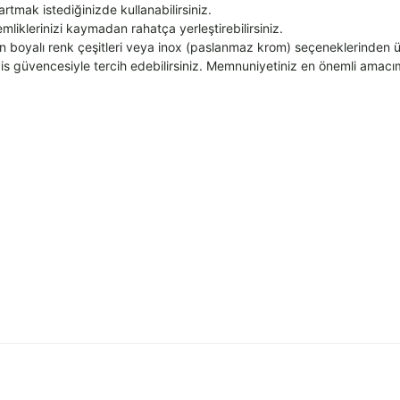
artmak istediğinizde kullanabilirsiniz.
liklerinizi kaymadan rahatça yerleştirebilirsiniz.
rın boyalı renk çeşitleri veya inox (paslanmaz krom) seçeneklerinden ür
rvis güvencesiyle tercih edebilirsiniz. Memnuniyetiniz en önemli amacım
 yetersiz gördüğünüz noktaları öneri formunu kullanarak tarafımıza iletebilirsini