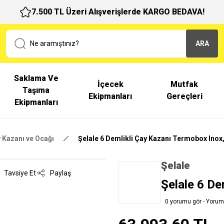
7.500 TL Üzeri Alışverişlerde KARGO BEDAVA!
ARA
Saklama Ve
İçecek
Mutfak
Taşıma
Ekipmanları
Gereçleri
Ekipmanları
 Kazanı ve Ocağı
Şelale 6 Demlikli Çay Kazanı Termobox Inox
Şelale
Tavsiye Et
Paylaş
Şelale 6 De
0 yorumu gör - Yorum