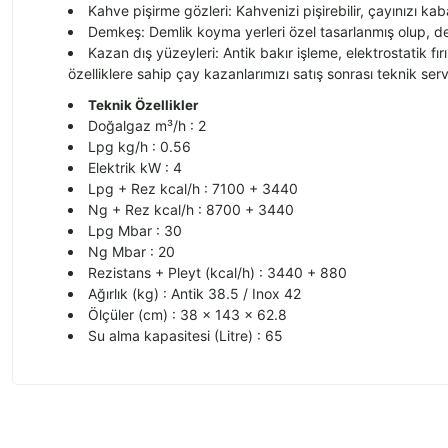
Kahve pişirme gözleri: Kahvenizi pişirebilir, çayınızı kab
Demkeş: Demlik koyma yerleri özel tasarlanmış olup, dem
Kazan dış yüzeyleri: Antik bakır işleme, elektrostatik fı
özelliklere sahip çay kazanlarımızı satış sonrası teknik se
Teknik Özellikler
Doğalgaz m³/h : 2
Lpg kg/h : 0.56
Elektrik kW : 4
Lpg + Rez kcal/h : 7100 + 3440
Ng + Rez kcal/h : 8700 + 3440
Lpg Mbar : 30
Ng Mbar : 20
Rezistans + Pleyt (kcal/h) : 3440 + 880
Ağırlık (kg) : Antik 38.5 / Inox 42
Ölçüler (cm) : 38 × 143 × 62.8
Su alma kapasitesi (Litre) : 65
Bu ürünün fiyat bilgisi, resim, ürün açıklamalarında ve diğer konularda
Görüş ve önerileriniz için teşekkür ederiz.