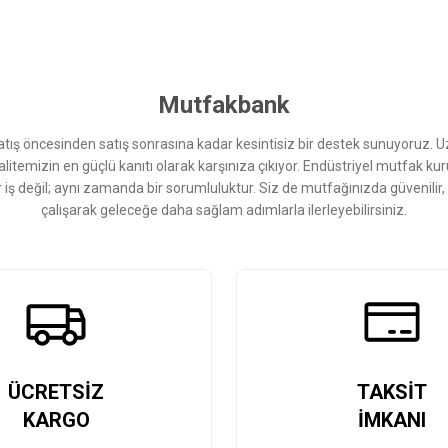
Bu ürüne ilk yorumu siz yapın!
Yorum Yaz
Mutfakbank
ış öncesinden satış sonrasına kadar kesintisiz bir destek sunuyoruz. 
kalitemizin en güçlü kanıtı olarak karşınıza çıkıyor. Endüstriyel mutfak 
r iş değil; aynı zamanda bir sorumluluktur. Siz de mutfağınızda güvenilir
çalışarak geleceğe daha sağlam adımlarla ilerleyebilirsiniz.
Gönder
ÜCRETSİZ
TAKSİT
KARGO
İMKANI