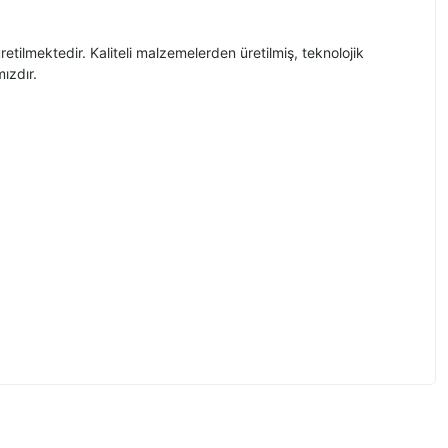
etilmektedir. Kaliteli malzemelerden üretilmiş, teknolojik
ızdır.
z.