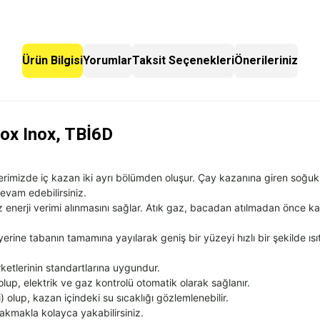
Mazerpa Çay
Demlik 1,75 Lt
No.2
780,00
Ürün Bilgisi
Yorumlar
Taksit Seçenekleri
Önerileriniz
₺
ox Inox, TBİ6D
rimizde iç kazan iki ayrı bölümden oluşur. Çay kazanına giren soğuk
evam edebilirsiniz.
nerji verimi alınmasını sağlar. Atık gaz, bacadan atılmadan önce kazan
rine tabanın tamamına yayılarak geniş bir yüzeyi hızlı bir şekilde ısıt
etlerinin standartlarına uygundur.
lup, elektrik ve gaz kontrolü otomatik olarak sağlanır.
) olup, kazan içindeki su sıcaklığı gözlemlenebilir.
akmakla kolayca yakabilirsiniz.