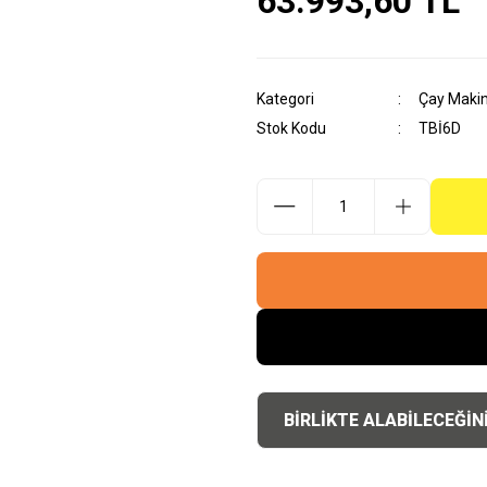
63.993,60 TL
Kategori
Çay Makin
Stok Kodu
TBİ6D
BİRLİKTE ALABİLECEĞİN