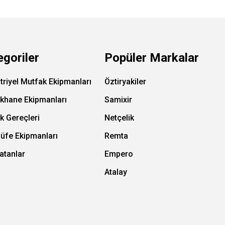
egoriler
Popüler Markalar
triyel Mutfak Ekipmanları
Öztiryakiler
ıkhane Ekipmanları
Samixir
k Gereçleri
Netçelik
Büfe Ekipmanları
Remta
atanlar
Empero
Atalay