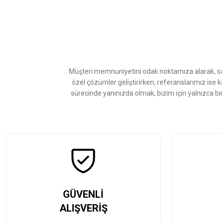
Ürün resmi kalitesiz, bozuk veya görüntülenemiyor.
Ürün açıklamasında eksik bilgiler bulunuyor.
Ürün bilgilerinde hatalar bulunuyor.
Ürün fiyatı diğer sitelerden daha pahalı.
Müşteri memnuniyetini odak noktamıza alarak, sat
Bu ürüne benzer farklı alternatifler olmalı.
özel çözümler geliştirirken, referanslarımız ise 
sürecinde yanınızda olmak, bizim için yalnızca bi
GÜVENLİ
ALIŞVERİŞ