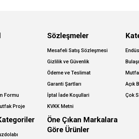
l
Sözleşmeler
Kat
Mesafeli Satış Sözleşmesi
Endüs
Gizlilik ve Güvenlik
Bulaş
Ödeme ve Teslimat
Mutfa
Garanti Şartları
Açık 
im Formu
İptal İade Koşullari
Çok S
utfak Proje
KVKK Metni
Kategoriler
Öne Çıkan Markalara
Göre Ürünler
uzdolabı