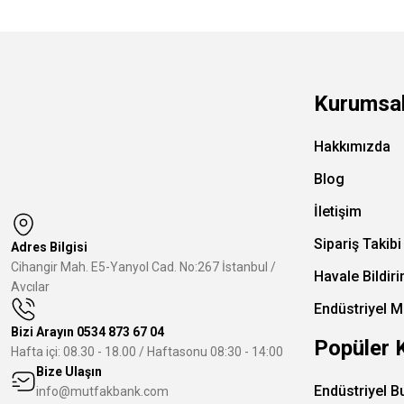
Kurumsa
Hakkımızda
Blog
İletişim
Sipariş Takibi
Adres Bilgisi
Cihangir Mah. E5-Yanyol Cad. No:267 İstanbul /
Havale Bildir
Avcılar
Endüstriyel M
Bizi Arayın
0534 873 67 04
Popüler 
Hafta içi: 08.30 - 18.00 / Haftasonu 08:30 - 14:00
Bize Ulaşın
Endüstriyel B
info@mutfakbank.com