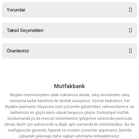
Yorumlar
Taksit Seçenekleri
Bu ürüne ilk yorumu siz yapın!
Önerileriniz
Yorum Yaz
Bu ürünün fiyat bilgisi, resim, ürün açıklamalarında ve diğer
konularda yetersiz gördüğünüz noktaları öneri formunu kullanarak
tarafımıza iletebilirsiniz.
Görüş ve önerileriniz için teşekkür ederiz.
Mutfakbank
Müşteri memnuniyetini odak noktamıza alarak, satış öncesinden satış
Ürün resmi kalitesiz, bozuk veya görüntülenemiyor.
sonrasına kadar kesintisiz bir destek sunuyoruz. Uzman kadromuz, her
ölçekte işletmenin ihtiyacına özel çözümler geliştirirken, referanslarımız ise
Ürün açıklamasında eksik bilgiler bulunuyor.
kalitemizin en güçlü kanıtı olarak karşınıza çıkıyor. Endüstriyel mutfak
Ürün bilgilerinde hatalar bulunuyor.
kurulumunda ya da mevcut sistemlerinizi geliştirme sürecinde yanınızda
olmak, bizim için yalnızca bir iş değil; aynı zamanda bir sorumluluktur. Siz de
Ürün fiyatı diğer sitelerden daha pahalı.
mutfağınızda güvenilir, hijyenik ve modern çözümler arıyorsanız, bizimle
Bu ürüne benzer farklı alternatifler olmalı.
çalışarak geleceğe daha sağlam adımlarla ilerleyebilirsiniz.