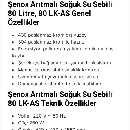
Şenox Arıtmalı Soğuk Su Sebili
80 Litre, 80 LK-AS
Genel
Özellikler
430 paslanmaz krom dış yüzey
304 paslanmaz krom iç hazne
Enjeksiyon poliüretan yalıtım ile minimum ısı
kaybı
Şebekeye bağlanabilen şamandıralı sistem
Manuel termostat ile sıcaklık kontrolü
Uzun ömürlü çevirmeli musluk sistemi
Damacanalı sistemle de kullanılabilme
Şenox Arıtmalı Soğuk Su Sebili
80 LK-AS
Teknik Özellikler
Voltaj: 220 V ~ 50 Hz
Güç: 250 W
Ölçüler: 610 x 430 x 1550 mm