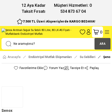
12 Aya Kadar
Müşteri Hizmetleri: 0
Taksit Fırsatı
534 873 67 04
7.500 TL Üzeri Alışverişlerde KARGO BEDAVA!
(
)
ARA
Anasayfa
Endüstriyel Mutfak Ekipmanları
Su Sebilleri
Şenox 
Yorum Yaz
Tavsiye Et
Paylaş
Şenox